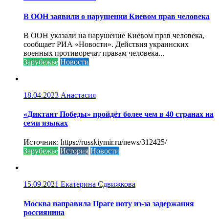
В ООН заявили о нарушении Киевом прав человека
В ООН указали на нарушение Киевом прав человека,
сообщает РИА «Новости». Действия украинских
военных противоречат правам человека...
Зарубежье
Новости
18.04.2023
Анастасия
«Диктант Победы» пройдёт более чем в 40 странах на
семи языках
Источник: https://russkiymir.ru/news/312425/
Зарубежье
История
Новости
15.09.2021
Екатерина Сдвижкова
Москва направила Праге ноту из-за задержания
россиянина