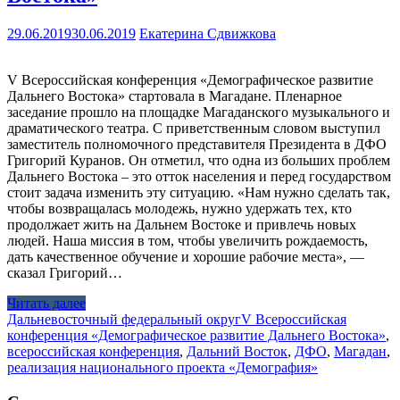
29.06.2019
30.06.2019
Екатерина Сдвижкова
V Всероссийская конференция «Демографическое развитие
Дальнего Востока» стартовала в Магадане. Пленарное
заседание прошло на площадке Магаданского музыкального и
драматического театра. С приветственным словом выступил
заместитель полномочного представителя Президента в ДФО
Григорий Куранов. Он отметил, что одна из больших проблем
Дальнего Востока – это отток населения и перед государством
стоит задача изменить эту ситуацию. «Нам нужно сделать так,
чтобы возвращалась молодежь, нужно удержать тех, кто
продолжает жить на Дальнем Востоке и привлечь новых
людей. Наша миссия в том, чтобы увеличить рождаемость,
дать качественное обучение и хорошие рабочие места», —
сказал Григорий…
Читать далее
Дальневосточный федеральный округ
V Всероссийская
конференция «Демографическое развитие Дальнего Востока»
,
всероссийская конференция
,
Дальний Восток
,
ДФО
,
Магадан
,
реализация национального проекта «Демография»