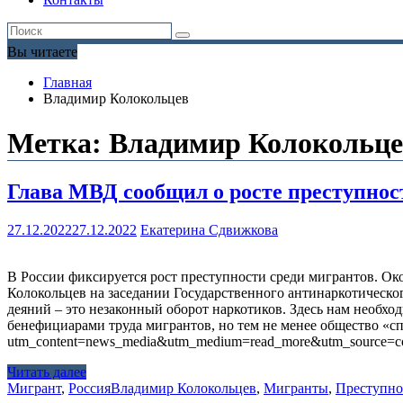
Вы читаете
Главная
Владимир Колокольцев
Метка:
Владимир Колокольце
Глава МВД сообщил о росте преступнос
27.12.2022
27.12.2022
Екатерина Сдвижкова
В России фиксируется рост преступности среди мигрантов. Око
Колокольцев на заседании Государственного антинаркотическог
деяний – это незаконный оборот наркотиков. Здесь нам необхо
бенефициарами труда мигрантов, но тем не менее общество «спр
utm_content=news_media&utm_medium=read_more&utm_source=co
Читать далее
Мигрант
,
Россия
Владимир Колокольцев
,
Мигранты
,
Преступно