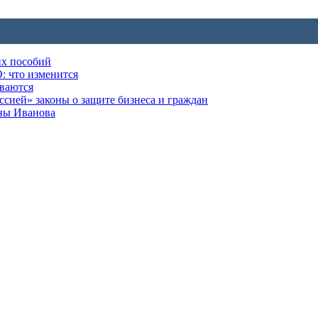
их пособий
: что изменится
ываются
ией» законы о защите бизнеса и граждан
оны Иванова