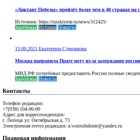
«Диктант Победы» пройдёт более чем в 40 странах на 
Источник: https://russkiymir.ru/news/312425/
Зарубежье
История
Новости
15.09.2021
Екатерина Сдвижкова
Москва направила Праге ноту из-за задержания росси
МИД РФ потребовал предоставить России полные сведени
Зарубежье
Новости
Контакты
Телефон редакции:
+7(938) 104-96-00
Адрес для корреспонденции:
г. Липецк ул. Октябрьская д. 73
Электронная почта редакции: a.vozrozhdenie@yandex.ru
Правовая информация