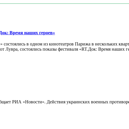
ок: Время наших героев»
 состоялись в одном из кинотеатров Парижа в нескольких кварт
лах от Лувра, состоялись показы фестиваля «RT.Док: Время наших
бщает РИА «Новости». Действия украинских военных противореч