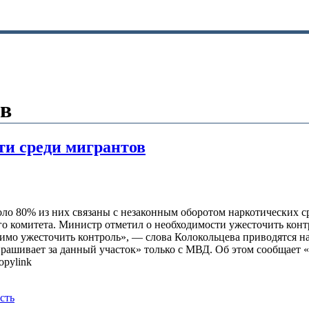
в
ти среди мигрантов
ло 80% из них связаны с незаконным оборотом наркотических ср
о комитета. Министр отметил о необходимости ужесточить контр
димо ужесточить контроль», — слова Колокольцева приводятся н
ашивает за данный участок» только с МВД. Об этом сообщает «Рам
pylink
сть