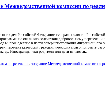
ие Межведомственной комиссии по реал
енних дел Российской Федерации генерала полиции Российской
программы по оказанию содействия добровольному переселени
года многое сделано в части совершенствования миграционного 
ен перечень категорий граждан, имеющих право получить разр
актер. Иностранцы, чьи родители или дети являются…
рамма переселения
,
заседание Межведомственной комиссии по р