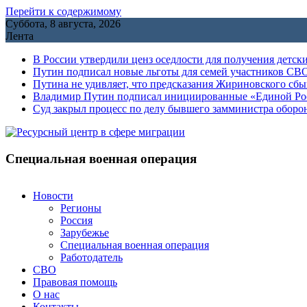
Перейти к содержимому
Суббота, 8 августа, 2026
Лента
В России утвердили ценз оседлости для получения детск
Путин подписал новые льготы для семей участников СВО
Путина не удивляет, что предсказания Жириновского сб
Владимир Путин подписал инициированные «Единой Росс
Cуд закрыл процесс по делу бывшего замминистра обор
Специальная военная операция
Новости
Регионы
Россия
Зарубежье
Специальная военная операция
Работодатель
СВО
Правовая помощь
О нас
Контакты