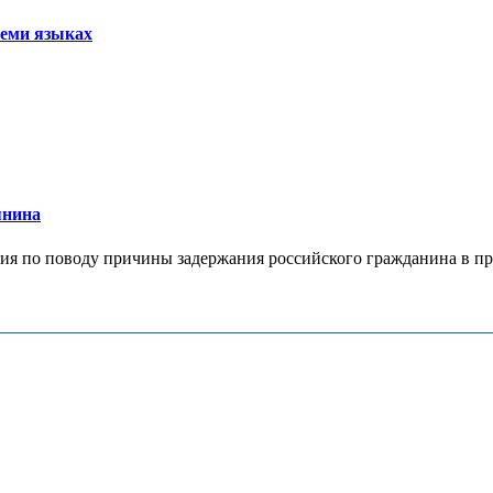
семи языках
янина
я по поводу причины задержания российского гражданина в праж