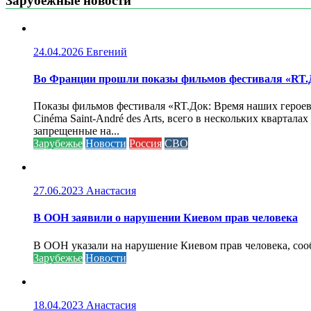
Зарубежные новости
24.04.2026
Евгений
Во Франции прошли показы фильмов фестиваля «RT.Д
Показы фильмов фестиваля «RT.Док: Время наших героев»
Cinéma Saint-André des Arts, всего в нескольких кварта
запрещенные на...
Зарубежье
Новости
Россия
СВО
27.06.2023
Анастасия
В ООН заявили о нарушении Киевом прав человека
В ООН указали на нарушение Киевом прав человека, соо
Зарубежье
Новости
18.04.2023
Анастасия