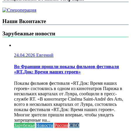
Наши Вконтакте
Зарубежные новости
24.04.2026
Евгений
Во Франции прошли показы фильмов фестиваля
«RT.Док: Время наших героев»
Показы фильмов фестиваля «RT.Док: Время наших
героев» состоялись в одном из кинотеатров Парижа в
нескольких кварталах от Лувра, сообщили в пресс-
службе RT. «В кинотеатре Cinéma Saint-André des Arts,
всего в нескольких кварталах от Лувра, состоялись
показы фестиваля «RT.Док: Время наших героев».
Многие зрители пришли впервые, чтобы увидеть
запрещенные на...
Зарубежье
Новости
Россия
СВО