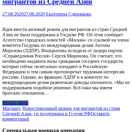
мигрантов из Средней Азии
27.08.2020
27.08.2020
Екатерина Сдвижкова
Идея ввести визовый режим для мигрантов из стран Средней
Азии не была поддержана в Госдуме РФ. Об этом сообщает
Агентство городских новостей «Москва» со ссылкой на члена
комитета Госдумы по международным делам Антона
Морозова (ЛДПР). Инициатива исходила от лидера партии
«Справедливая Россия» Сергея Миронова. Он считает, что
необходимо выдавать визы гражданам соседних государств,
которые сейчас нелегально попадают в Российскую
Федерацию и тем самым противоречат трудовым интересам
россиян. Однако, во фракции ЛДПР и в комитете по
международным делам развенчали доводы оппонента. «Мы не
поддерживаем подобное решение. Всё-таки мы имеем
братские отношения…
Читать далее
Мигрант
,
Новости
визовый режим для мигрантов из стран
Средней Азии
,
гн поддержана в Гсдуме РФ
Оставить
комментарий
Специальная военная операция