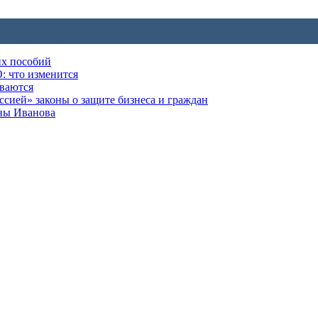
их пособий
: что изменится
ываются
ией» законы о защите бизнеса и граждан
оны Иванова