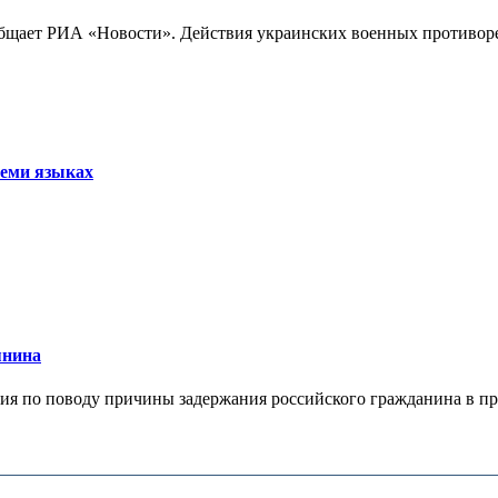
бщает РИА «Новости». Действия украинских военных противореч
семи языках
янина
я по поводу причины задержания российского гражданина в праж