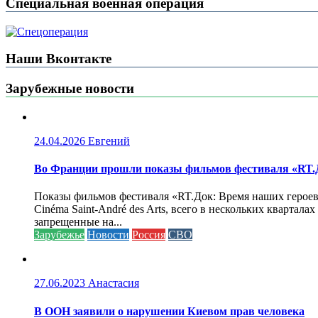
Специальная военная операция
Наши Вконтакте
Зарубежные новости
24.04.2026
Евгений
Во Франции прошли показы фильмов фестиваля «RT.Д
Показы фильмов фестиваля «RT.Док: Время наших героев»
Cinéma Saint-André des Arts, всего в нескольких кварта
запрещенные на...
Зарубежье
Новости
Россия
СВО
27.06.2023
Анастасия
В ООН заявили о нарушении Киевом прав человека