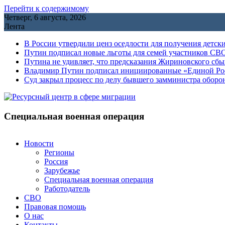
Перейти к содержимому
Четверг, 6 августа, 2026
Лента
В России утвердили ценз оседлости для получения детск
Путин подписал новые льготы для семей участников СВО
Путина не удивляет, что предсказания Жириновского сб
Владимир Путин подписал инициированные «Единой Росс
Cуд закрыл процесс по делу бывшего замминистра обор
Специальная военная операция
Новости
Регионы
Россия
Зарубежье
Специальная военная операция
Работодатель
СВО
Правовая помощь
О нас
Контакты