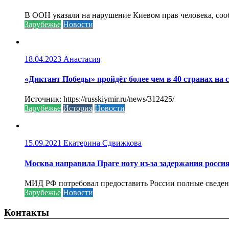
В ООН указали на нарушение Киевом прав человека, соо
Зарубежье
Новости
18.04.2023
Анастасия
«Диктант Победы» пройдёт более чем в 40 странах на 
Источник: https://russkiymir.ru/news/312425/
Зарубежье
История
Новости
15.09.2021
Екатерина Сдвижкова
Москва направила Праге ноту из-за задержания росси
МИД РФ потребовал предоставить России полные сведени
Зарубежье
Новости
Контакты