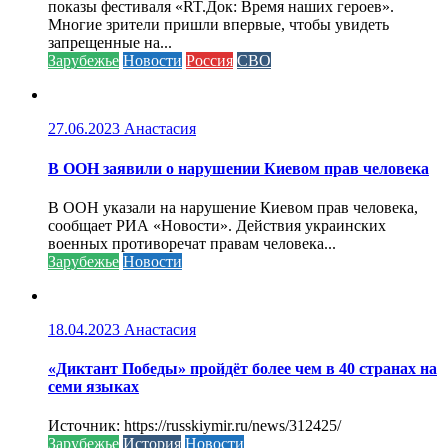
показы фестиваля «RT.Док: Время наших героев».
Многие зрители пришли впервые, чтобы увидеть
запрещенные на...
Зарубежье
Новости
Россия
СВО
27.06.2023
Анастасия
В ООН заявили о нарушении Киевом прав человека
В ООН указали на нарушение Киевом прав человека,
сообщает РИА «Новости». Действия украинских
военных противоречат правам человека...
Зарубежье
Новости
18.04.2023
Анастасия
«Диктант Победы» пройдёт более чем в 40 странах на
семи языках
Источник: https://russkiymir.ru/news/312425/
Зарубежье
История
Новости