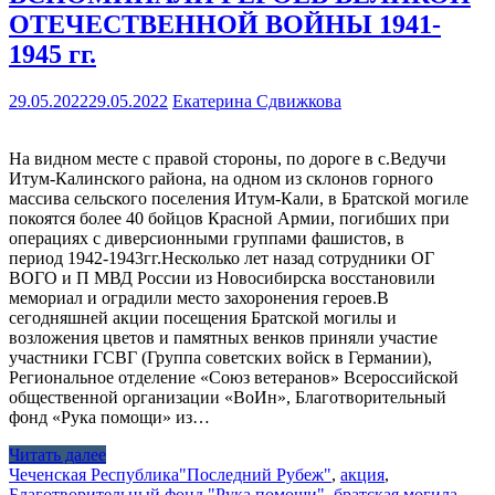
ОТЕЧЕСТВЕННОЙ ВОЙНЫ 1941-
1945 гг.
29.05.2022
29.05.2022
Екатерина Сдвижкова
На видном месте с правой стороны, по дороге в с.Ведучи
Итум-Калинского района, на одном из склонов горного
массива сельского поселения Итум-Кали, в Братской могиле
покоятся более 40 бойцов Красной Армии, погибших при
операциях с диверсионными группами фашистов, в
период 1942-1943гг.Несколько лет назад сотрудники ОГ
ВОГО и П МВД России из Новосибирска восстановили
мемориал и оградили место захоронения героев.В
сегодняшней акции посещения Братской могилы и
возложения цветов и памятных венков приняли участие
участники ГСВГ (Группа советских войск в Германии),
Региональное отделение «Союз ветеранов» Всероссийской
общественной организации «ВоИн», Благотворительный
фонд «Рука помощи» из…
Читать далее
Чеченская Республика
"Последний Рубеж"
,
акция
,
Благотворительный фонд "Рука помощи"
,
братская могила
,