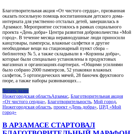
Благотворительная акция «От чистого сердца», призванная
оказать посильную помощь воспитанникам детского дома-
интерната для умственно отсталых детей, завершилась в
Арзамасе. Мероприятие состоялось в рамках социального
проекта «День добра» Центра развития добровольчества «Мой
город». В течение месяца неравнодушные люди приносили
канцтовары, памперсы, влажные салфетки и другие
необходимые вещи на стационарный пункт сбора –
библиотеку № 5, а также складывали в «Корзины добра»,
которые были специально установлены в продуктовых
магазинах и организациях-партнерах. «Общими усилиями
было собрано 2000 памперсов, 52 упаковки влажных
салфеток, 5 ортопедических мячей, 28 баночек фруктового
пюре, а также наборы развивающих…
Читать далее
Нижегородская область
Арзамас
,
Благотворительная акция
«От чистого сердца»
,
Благотворительность
,
Мой город
,
Нижегородская область
,
проект «День добра»
,
ЦРД «Мой
город»
В АРЗАМАСЕ СТАРТОВАЛ
БЛАГОТВОРИТЕЛЬНЫЙ МАРАФОН