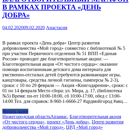
В РАМКАХ ПРОЕКТА «ДЕНЬ
ДОБРА»
04.02.2020
09.02.2020
Анастасия
В рамках проекта «День добра» Центр развития
добровольчества «Мой город» совместно с библиотекой № 5
при участии Первичного отделения № 51 ВПП «Единая
Россия» проводит две благотворительные акции: —
Благотворительная акция «От чистого сердца»: оказание
помощи воспитанникам детского дома интерната для
умственно-отсталых детей (требуются развивающие игры,
канцтовары, средства личной гигиены, памперсы № 2-3),
сроки: с 10 по 29 февраля — Акция «Книгодарения», сроки: с
01 по 14 февраля Место сбора: ул. Мира, д. 17, (библиотека
№5) Время: пн-пт 10:00-18:00, сб 10:00-17:00, обед с 13:00-
14:00 Тел. для справок: 8-960-1-6666-27 #црдмойгород #авц…
Читать далее
Нижегородская область
Арзамас
,
Благотворительная акция
«От чистого сердца»
,
проект «День добра»
,
Центр развития
добровольчества «Мой город»
,
ЦРД «Мой город»