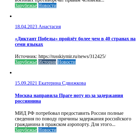
Зарубежье
Новости
18.04.2023
Анастасия
«Диктант Победы» пройдёт более чем в 40 странах на
семи языках
Источник: https://russkiymir.ru/news/312425/
Зарубежье
История
Новости
15.09.2021
Екатерина Сдвижкова
Москва направила Праге ноту из-за задержания
россиянина
МИД РФ потребовал предоставить России полные
сведения по поводу причины задержания российского
гражданина в пражском аэропорту. Для этого...
Зарубежье
Новости