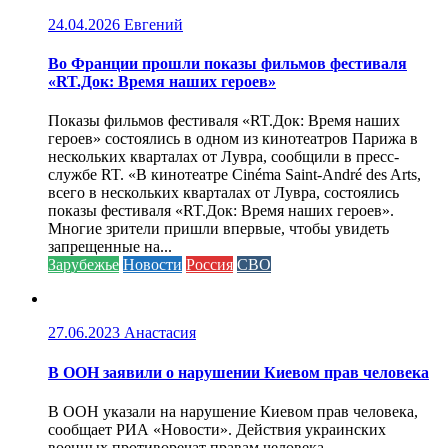
24.04.2026
Евгений
Во Франции прошли показы фильмов фестиваля
«RT.Док: Время наших героев»
Показы фильмов фестиваля «RT.Док: Время наших
героев» состоялись в одном из кинотеатров Парижа в
нескольких кварталах от Лувра, сообщили в пресс-
службе RT. «В кинотеатре Cinéma Saint-André des Arts,
всего в нескольких кварталах от Лувра, состоялись
показы фестиваля «RT.Док: Время наших героев».
Многие зрители пришли впервые, чтобы увидеть
запрещенные на...
Зарубежье
Новости
Россия
СВО
27.06.2023
Анастасия
В ООН заявили о нарушении Киевом прав человека
В ООН указали на нарушение Киевом прав человека,
сообщает РИА «Новости». Действия украинских
военных противоречат правам человека...