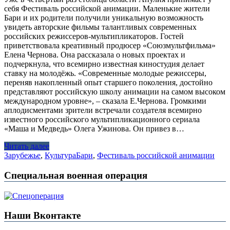
себя Фестиваль российской анимации. Маленькие жители
Бари и их родители получили уникальную возможность
увидеть авторские фильмы талантливых современных
российских режиссеров-мультипликаторов. Гостей
приветствовала креативный продюсер «Союзмультфильма»
Елена Чернова. Она рассказала о новых проектах и
подчеркнула, что всемирно известная киностудия делает
ставку на молодёжь. «Современные молодые режиссеры,
переняв накопленный опыт старшего поколения, достойно
представляют российскую школу анимации на самом высоком
международном уровне», – сказала Е.Чернова. Громкими
аплодисментами зрители встречали создателя всемирно
известного российского мультипликационного сериала
«Маша и Медведь» Олега Ужинова. Он привез в…
Читать далее
Зарубежье
,
Культура
Бари
,
Фестиваль российской анимации
Специальная военная операция
Наши Вконтакте