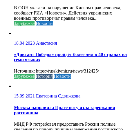
В ООН указали на нарушение Киевом прав человека,
сообщает РИА «Новости». Действия украинских
военных противоречат правам человека...
Зарубежье
Новости
18.04.2023
Анастасия
«Диктант Победы» пройдёт более чем в 40 странах на
семи языках
Источник: https://russkiymir.ru/news/312425/
Зарубежье
История
Новости
15.09.2021
Екатерина Сдвижкова
Москва направила Праге ноту из-за задержания
россиянина
МИД РФ потребовал предоставить России полные
сведения по поводу причины задержания российского