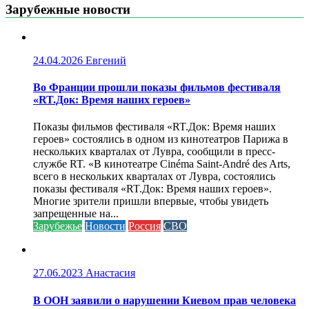
Зарубежные новости
24.04.2026
Евгений
Во Франции прошли показы фильмов фестиваля
«RT.Док: Время наших героев»
Показы фильмов фестиваля «RT.Док: Время наших
героев» состоялись в одном из кинотеатров Парижа в
нескольких кварталах от Лувра, сообщили в пресс-
службе RT. «В кинотеатре Cinéma Saint-André des Arts,
всего в нескольких кварталах от Лувра, состоялись
показы фестиваля «RT.Док: Время наших героев».
Многие зрители пришли впервые, чтобы увидеть
запрещенные на...
Зарубежье
Новости
Россия
СВО
27.06.2023
Анастасия
В ООН заявили о нарушении Киевом прав человека