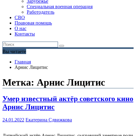
Зарубежье
Специальная военная операция
Работодатель
СВО
Правовая помощь
О нас
Контакты
Вы читаете
Главная
Арнис Лицитис
Метка:
Арнис Лицитис
Умер известный актёр советского кино
Арнис Лицитис
24.01.2022
Екатерина Сдвижкова
Латвийский актёр Арнис Лицитис, сыгравший заметные роли