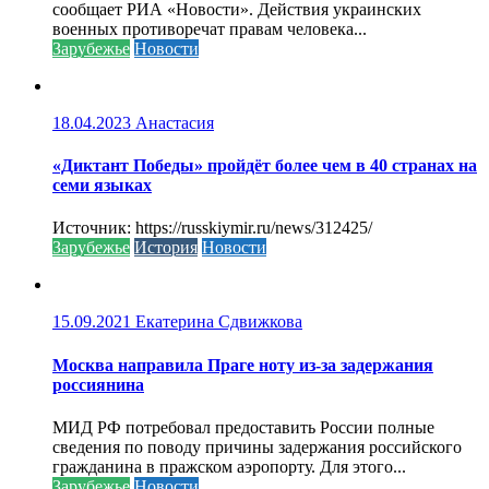
сообщает РИА «Новости». Действия украинских
военных противоречат правам человека...
Зарубежье
Новости
18.04.2023
Анастасия
«Диктант Победы» пройдёт более чем в 40 странах на
семи языках
Источник: https://russkiymir.ru/news/312425/
Зарубежье
История
Новости
15.09.2021
Екатерина Сдвижкова
Москва направила Праге ноту из-за задержания
россиянина
МИД РФ потребовал предоставить России полные
сведения по поводу причины задержания российского
гражданина в пражском аэропорту. Для этого...
Зарубежье
Новости