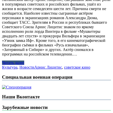
в популярных советских и российских фильмах, ушёл из
жизни в возрасте семидесяти шести лет. Причина смерти не
сообщается. Наиболее известны сыгранные актёром
персонажи в экранизациях романов Александра Дюма,
сообщает ТАСС. Зрителям в России и республиках бывшего
Советского Союза Арнис Лицитис знаком по яркому
исполнению роли лорда Винтера в фильме «Мушкетеры
двадцать лет спустя» и прокурора Вильфора в экранизации
«Узник замка Иф». Кроме того, в его кинематографической
биографии съёмки в фильмах «Русь изначальная»,
«Затерянный в Сибири» и других. Актёр снимался в
программах на российском телевидении.…
Читать далее
Культура
,
Новости
Арнис Лицитис
,
советское кино
Специальная военная операция
Наши Вконтакте
Зарубежные новости