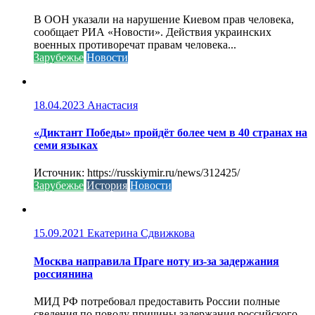
В ООН указали на нарушение Киевом прав человека,
сообщает РИА «Новости». Действия украинских
военных противоречат правам человека...
Зарубежье
Новости
18.04.2023
Анастасия
«Диктант Победы» пройдёт более чем в 40 странах на
семи языках
Источник: https://russkiymir.ru/news/312425/
Зарубежье
История
Новости
15.09.2021
Екатерина Сдвижкова
Москва направила Праге ноту из-за задержания
россиянина
МИД РФ потребовал предоставить России полные
сведения по поводу причины задержания российского