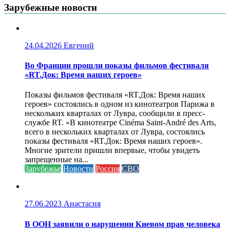
Зарубежные новости
24.04.2026
Евгений
Во Франции прошли показы фильмов фестиваля
«RT.Док: Время наших героев»
Показы фильмов фестиваля «RT.Док: Время наших
героев» состоялись в одном из кинотеатров Парижа в
нескольких кварталах от Лувра, сообщили в пресс-
службе RT. «В кинотеатре Cinéma Saint-André des Arts,
всего в нескольких кварталах от Лувра, состоялись
показы фестиваля «RT.Док: Время наших героев».
Многие зрители пришли впервые, чтобы увидеть
запрещенные на...
Зарубежье
Новости
Россия
СВО
27.06.2023
Анастасия
В ООН заявили о нарушении Киевом прав человека