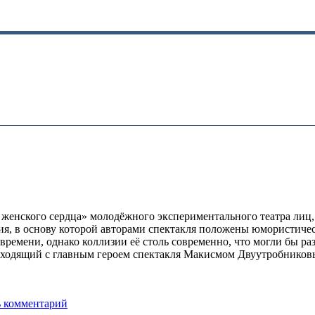
женского сердца» молодёжного экспериментального театра лиц,
ия, в основу которой авторами спектакля положены юмористиче
времени, однако коллизии её столь современно, что могли бы ра
исходящий с главным героем спектакля Макисмом Двуутробников
ь комментарий