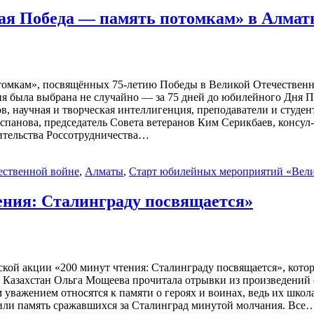
ая Победа — память потомкам» в Алма
омкам», посвящённых 75-летию Победы в Великой Отечественно
ия была выбрана не случайно — за 75 дней до юбилейного Дня
ров, научная и творческая интеллигенция, преподаватели и студ
анова, председатель Совета ветеранов Ким Серикбаев, консул-
вительства Россотрудничества…
ественной войне
,
Алматы
,
Старт юбилейных мероприятий «Вели
ения: Сталинграду посвящается»
ой акции «200 минут чтения: Сталинграду посвящается», котора
е Казахстан Ольга Мощеева прочитала отрывки из произведений о
важением относятся к памяти о героях и воинах, ведь их школа
чтили память сражавшихся за Сталинград минутой молчания. Все