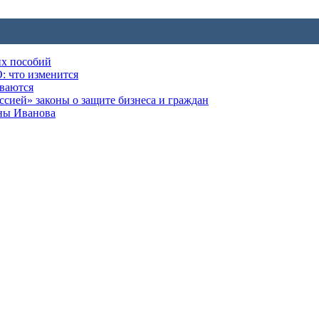
их пособий
: что изменится
ываются
ией» законы о защите бизнеса и граждан
оны Иванова