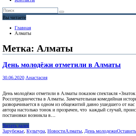
Вы читаете
Главная
Алматы
Метка:
Алматы
День молодёжи отметили в Алматы
30.06.2020
Анастасия
День молодёжи отметили в Алматы показом спектакля «Знаток 
Россотрудничества в Алматы. Замечательная комедийная истор
разворачивается в одном из общежитий давно ушедшего от нас 
автора настолько тонок и прозрачен, что каждый случай, про
постановки возникла в…
Читать далее
Зарубежье
,
Культура
,
Новости
Алматы
,
День молодежи
Оставит