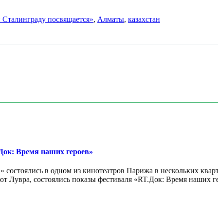
я: Сталинграду посвящается»
,
Алматы
,
казахстан
ок: Время наших героев»
 состоялись в одном из кинотеатров Парижа в нескольких кварт
лах от Лувра, состоялись показы фестиваля «RT.Док: Время наших