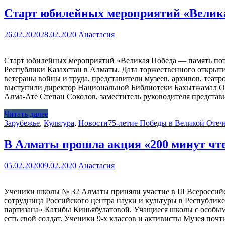
Старт юбилейных мероприятий «Велик
26.02.2020
28.02.2020
Анастасия
Старт юбилейных мероприятий «Великая Победа — память пот
Республики Казахстан в Алматы. Дата торжественного открыт
ветераны войны и труда, представители музеев, архивов, теат
выступили директор Национальной Библиотеки Бахытжамал Осп
Алма-Ате Степан Соколов, заместитель руководителя предста
Читать далее
Зарубежье
,
Культура
,
Новости
75-летие Победы в Великой Отеч
В Алматы прошла акция «200 минут чт
05.02.2020
09.02.2020
Анастасия
Ученики школы № 32 Алматы приняли участие в III Всероссийск
сотрудница Российского центра науки и культуры в Республик
партизана» Катибы Киньябулатовой. Учащиеся школы с особым у
есть свой солдат. Ученики 9-х классов и активисты Музея по