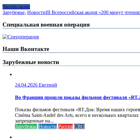
Читать далее
Зарубежье
,
Новости
III Всероссийская акция «200 минут чтени
Специальная военная операция
Наши Вконтакте
Зарубежные новости
24.04.2026
Евгений
Во Франции прошли показы фильмов фестиваля «RT.Д
Показы фильмов фестиваля «RT.Док: Время наших героев»
Cinéma Saint-André des Arts, всего в нескольких кварта
запрещенные на...
Зарубежье
Новости
Россия
СВО