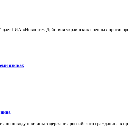
бщает РИА «Новости». Действия украинских военных противореч
семи языках
янина
я по поводу причины задержания российского гражданина в праж