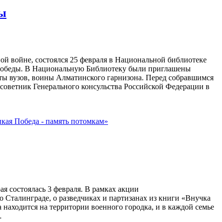
ты
й войне, состоялся 25 февраля в Национальной библиотеке
 Победы. В Национальную Библиотеку были приглашены
енты вузов, воины Алматинского гарнизона. Перед собравшимся
советник Генерального консульства Российской Федерации в
кая Победа - память потомкам»
я состоялась 3 февраля. В рамках акции
 Сталинграде, о разведчиках и партизанах из книги «Внучка
 находится на территории военного городка, и в каждой семье
…