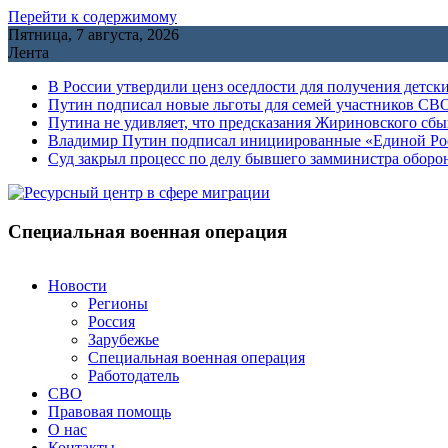
Перейти к содержимому
Пятница, 7 августа, 2026
Лента
В России утвердили ценз оседлости для получения детск
Путин подписал новые льготы для семей участников СВО
Путина не удивляет, что предсказания Жириновского сб
Владимир Путин подписал инициированные «Единой Росс
Cуд закрыл процесс по делу бывшего замминистра обор
Специальная военная операция
Новости
Регионы
Россия
Зарубежье
Специальная военная операция
Работодатель
СВО
Правовая помощь
О нас
Контакты