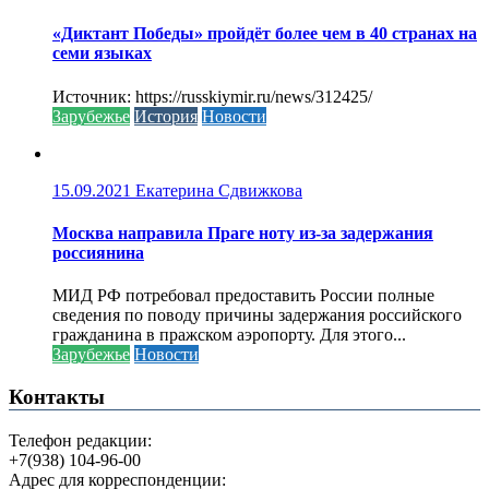
«Диктант Победы» пройдёт более чем в 40 странах на
семи языках
Источник: https://russkiymir.ru/news/312425/
Зарубежье
История
Новости
15.09.2021
Екатерина Сдвижкова
Москва направила Праге ноту из-за задержания
россиянина
МИД РФ потребовал предоставить России полные
сведения по поводу причины задержания российского
гражданина в пражском аэропорту. Для этого...
Зарубежье
Новости
Контакты
Телефон редакции:
+7(938) 104-96-00
Адрес для корреспонденции: