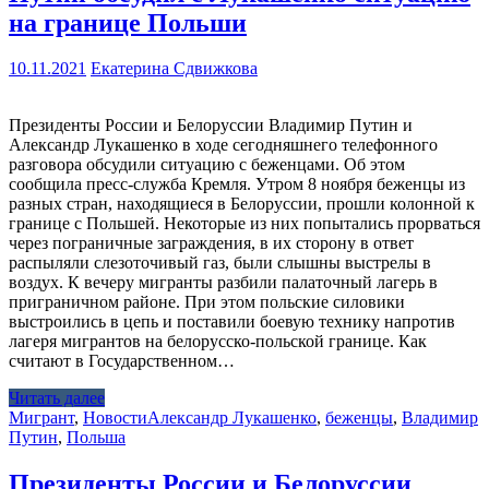
на границе Польши
10.11.2021
Екатерина Сдвижкова
Президенты России и Белоруссии Владимир Путин и
Александр Лукашенко в ходе сегодняшнего телефонного
разговора обсудили ситуацию с беженцами. Об этом
сообщила пресс-служба Кремля. Утром 8 ноября беженцы из
разных стран, находящиеся в Белоруссии, прошли колонной к
границе с Польшей. Некоторые из них попытались прорваться
через пограничные заграждения, в их сторону в ответ
распыляли слезоточивый газ, были слышны выстрелы в
воздух. К вечеру мигранты разбили палаточный лагерь в
приграничном районе. При этом польские силовики
выстроились в цепь и поставили боевую технику напротив
лагеря мигрантов на белорусско-польской границе. Как
считают в Государственном…
Читать далее
Мигрант
,
Новости
Александр Лукашенко
,
беженцы
,
Владимир
Путин
,
Польша
Президенты России и Белоруссии