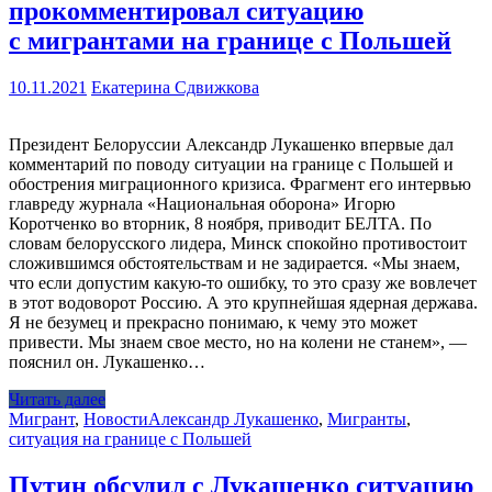
прокомментировал ситуацию
с мигрантами на границе с Польшей
10.11.2021
Екатерина Сдвижкова
Президент Белоруссии Александр Лукашенко впервые дал
комментарий по поводу ситуации на границе с Польшей и
обострения миграционного кризиса. Фрагмент его интервью
главреду журнала «Национальная оборона» Игорю
Коротченко во вторник, 8 ноября, приводит БЕЛТА. По
словам белорусского лидера, Минск спокойно противостоит
сложившимся обстоятельствам и не задирается. «Мы знаем,
что если допустим какую-то ошибку, то это сразу же вовлечет
в этот водоворот Россию. А это крупнейшая ядерная держава.
Я не безумец и прекрасно понимаю, к чему это может
привести. Мы знаем свое место, но на колени не станем», —
пояснил он. Лукашенко…
Читать далее
Мигрант
,
Новости
Александр Лукашенко
,
Мигранты
,
ситуация на границе с Польшей
Путин обсудил с Лукашенко ситуацию