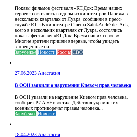
Показы фильмов фестиваля «RT.Док: Время наших
героев» состоялись в одном из кинотеатров Парижа в
нескольких кварталах от Лувра, сообщили в пресс-
службе RT. «В кинотеатре Cinéma Saint-André des Arts,
всего в нескольких кварталах от Лувра, состоялись
показы фестиваля «RT.Док: Время наших героев».
Многие зрители пришли впервые, чтобы увидеть
запрещенные на...
Зарубежье
Новости
Россия
СВО
27.06.2023
Анастасия
В ООН заявили о нарушении Киевом прав человека
В ООН указали на нарушение Киевом прав человека,
сообщает РИА «Новости». Действия украинских
военных противоречат правам человека...
Зарубежье
Новости
18.04.2023
Анастасия