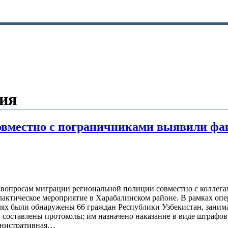
ия
овместно с пограничниками выявили фак
 вопросам миграции региональной полиции совместно с коллег
актическое мероприятие в Харабалинском районе. В рамках опе
олях были обнаружены 66 граждан Республики Узбекистан, зан
 составлены протоколы; им назначено наказание в виде штрафов
министративная…