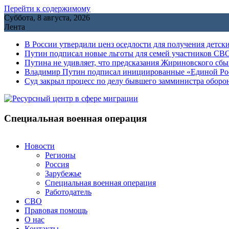
Перейти к содержимому
Суббота, 8 августа, 2026
Лента
В России утвердили ценз оседлости для получения детск
Путин подписал новые льготы для семей участников СВО
Путина не удивляет, что предсказания Жириновского сб
Владимир Путин подписал инициированные «Единой Росс
Cуд закрыл процесс по делу бывшего замминистра обор
Специальная военная операция
Новости
Регионы
Россия
Зарубежье
Специальная военная операция
Работодатель
СВО
Правовая помощь
О нас
Контакты