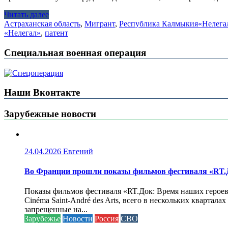
Читать далее
Астраханская область
,
Мигрант
,
Республика Калмыкия
«Нелегал
«Нелегал»
,
патент
Специальная военная операция
Наши Вконтакте
Зарубежные новости
24.04.2026
Евгений
Во Франции прошли показы фильмов фестиваля «RT.Д
Показы фильмов фестиваля «RT.Док: Время наших героев»
Cinéma Saint-André des Arts, всего в нескольких кварта
запрещенные на...
Зарубежье
Новости
Россия
СВО