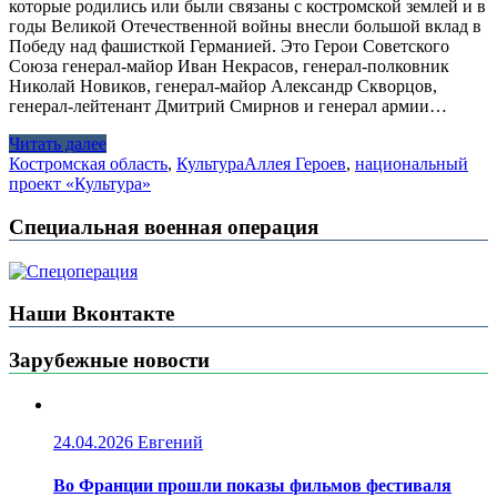
которые родились или были связаны с костромской землей и в
годы Великой Отечественной войны внесли большой вклад в
Победу над фашисткой Германией. Это Герои Советского
Союза генерал-майор Иван Некрасов, генерал-полковник
Николай Новиков, генерал-майор Александр Скворцов,
генерал-лейтенант Дмитрий Смирнов и генерал армии…
Читать далее
Костромская область
,
Культура
Аллея Героев
,
национальный
проект «Культура»
Специальная военная операция
Наши Вконтакте
Зарубежные новости
24.04.2026
Евгений
Во Франции прошли показы фильмов фестиваля