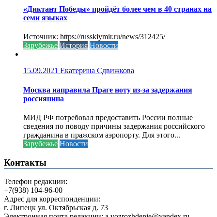
«Диктант Победы» пройдёт более чем в 40 странах на
семи языках
Источник: https://russkiymir.ru/news/312425/
Зарубежье
История
Новости
15.09.2021
Екатерина Сдвижкова
Москва направила Праге ноту из-за задержания
россиянина
МИД РФ потребовал предоставить России полные
сведения по поводу причины задержания российского
гражданина в пражском аэропорту. Для этого...
Зарубежье
Новости
Контакты
Телефон редакции:
+7(938) 104-96-00
Адрес для корреспонденции:
г. Липецк ул. Октябрьская д. 73
Электронная почта редакции: a.vozrozhdenie@yandex.ru