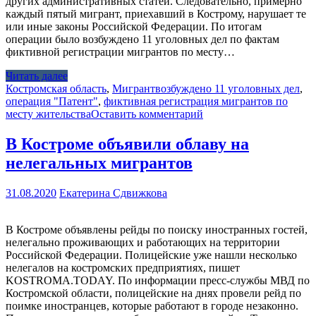
других административных статей. Следовательно, примерно
каждый пятый мигрант, приехавший в Кострому, нарушает те
или иные законы Российской Федерации. По итогам
операции было возбуждено 11 уголовных дел по фактам
фиктивной регистрации мигрантов по месту…
Читать далее
Костромская область
,
Мигрант
возбуждено 11 уголовных дел
,
операция "Патент"
,
фиктивная регистрация мигрантов по
месту жительства
Оставить комментарий
В Костроме объявили облаву на
нелегальных мигрантов
31.08.2020
Екатерина Сдвижкова
В Костроме объявлены рейды по поиску иностранных гостей,
нелегально проживающих и работающих на территории
Российской Федерации. Полицейские уже нашли несколько
нелегалов на костромских предприятиях, пишет
KOSTROMA.TODAY. По информации пресс-службы МВД по
Костромской области, полицейские на днях провели рейд по
поимке иностранцев, которые работают в городе незаконно.