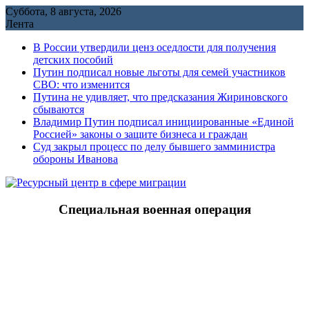
Перейти
Суббота, 8 августа, 2026
к
Лента
содержимому
В России утвердили ценз оседлости для получения
детских пособий
Путин подписал новые льготы для семей участников
СВО: что изменится
Путина не удивляет, что предсказания Жириновского
сбываются
Владимир Путин подписал инициированные «Единой
Россией» законы о защите бизнеса и граждан
Cуд закрыл процесс по делу бывшего замминистра
обороны Иванова
Специальная военная операция