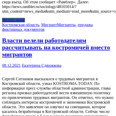
сюда въезд. Об этом сообщает «Рамблер». Далее:
https://news.rambler.ru/sociology/48165014/?
utm_content=news_media&utm_medium=read_more&utm_source=co
Читать далее
Костромская область
,
Мигрант
Мигранты
,
продажа
фиктивных документов
Власти велели работодателям
рассчитывать на костромичей вместо
мигрантов
08.12.2021
Екатерина Сдвижкова
Сергей Ситников высказался о трудовых мигрантах в
Костромской области, узнал KOSTROMA.TODAY. По
информации пресс-службы областной администрации, глава
региона призвал работодателей вести взвешенную политику
по привлечению трудовых мигрантов. Он отметил, что нужно
соблюдать интересы костромичей и экономики Костромской
области. Это заявление он озвучил на совещании, которое
касалось безработицы в Костромской области. Сейчас число