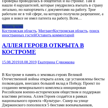
Проверка проводилась в общепитах и на стройке. Там и
нашли 4 нарушителей, которые умудрились въехать в страну
легально, но напортачить с документами на работу. Трое
работали не в той сфере, на которую получили разрешение, а
один и вовсе не имел патента на работу. Всем…
Читать далее
Костромская область
,
Мигрант
Костромская область
,
поиск
иностранных гостей
Оставить комментарий
АЛЛЕЯ ГЕРОЕВ ОТКРЫТА В
КОСТРОМЕ
15.08.2019
18.08.2019
Екатерина Сдвижкова
В Костроме в память о земляках-героях Великой
Отечественной войны открыта аллея, где установлены бюсты
полководцев, внесших большой вклад в Победу. Проект по
созданию мемориального комплекса инициирован
Российским военно-историческим обществом и поддержан
властями региона. Аллея Героев создаётся в рамках
национального проекта «Культура». Сквер на улице
Дзержинского пополнился 5 бюстами военачальников,