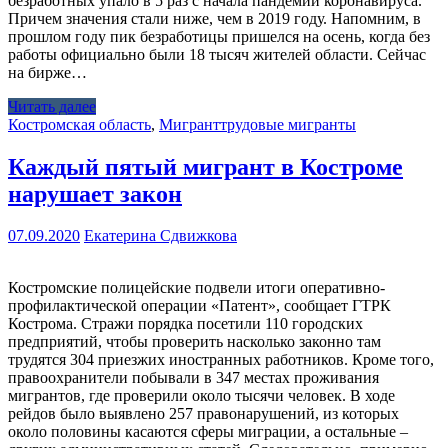
безработных упало в 5 раз с начала пандемии коронавируса.
Причем значения стали ниже, чем в 2019 году. Напомним, в
прошлом году пик безработицы пришелся на осень, когда без
работы официально были 18 тысяч жителей области. Сейчас
на бирже…
Читать далее
Костромская область
,
Мигрант
трудовые мигранты
Каждый пятый мигрант в Костроме
нарушает закон
07.09.2020
Екатерина Сдвижкова
Костромские полицейские подвели итоги оперативно-
профилактической операции «Патент», сообщает ГТРК
Кострома. Стражи порядка посетили 110 городских
предприятий, чтобы проверить насколько законно там
трудятся 304 приезжих иностранных работников. Кроме того,
правоохранители побывали в 347 местах проживания
мигрантов, где проверили около тысячи человек. В ходе
рейдов было выявлено 257 правонарушений, из которых
около половины касаются сферы миграции, а остальные –