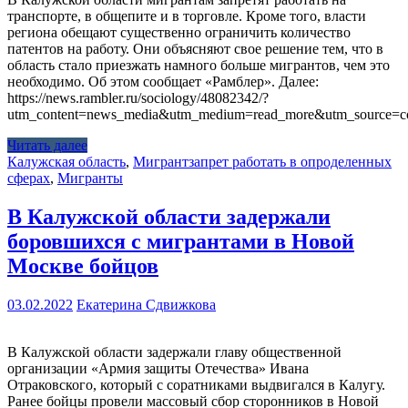
транспорте, в общепите и в торговле. Кроме того, власти
региона обещают существенно ограничить количество
патентов на работу. Они объясняют свое решение тем, что в
область стало приезжать намного больше мигрантов, чем это
необходимо. Об этом сообщает «Рамблер». Далее:
https://news.rambler.ru/sociology/48082342/?
utm_content=news_media&utm_medium=read_more&utm_source=co
Читать далее
Калужская область
,
Мигрант
запрет работать в опроделенных
сферах
,
Мигранты
В Калужской области задержали
боровшихся с мигрантами в Новой
Москве бойцов
03.02.2022
Екатерина Сдвижкова
В Калужской области задержали главу общественной
организации «Армия защиты Отечества» Ивана
Отраковского, который с соратниками выдвигался в Калугу.
Ранее бойцы провели массовый сбор сторонников в Новой