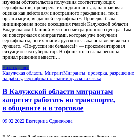
изучены обстоятельства получения соответствующих
сертификатов, проверена их подлинность, дана правовая
оценка как действиям иностранного гражданина, так и
организации, выдавшей сертификат». Проверка была
инициирована после посещения главой Калужской области
Владиславом Шапшой местного миграционного центра. Там
он повстречался с мигрантами, которые уже получили
сертификаты, но их знания русского языка оставляли желать
лучшего. «По-русски ни бельмеса!» — прокомментировал
ситуацию сам губернатор. На фоне этого глава региона
принял решение вывести…
Читать далее
Калужская область
,
Мигрант
Мигранты
,
проверка
,
разрешение
на работу
,
сертификат о знании русского языка
В Калужской области мигрантам
запретят работать на транспорте,
в общепите и в торговле
09.02.2022
Екатерина Сдвижкова
В Калужской области мигрантам запретят работать на