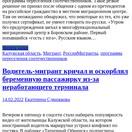
программы переселения соотечественников. Такое резкое
решение он принял после общения с одним из претендентов
на российское гражданство в местном миграционном центре.
Там он неожиданно обнаружил, что некоторые из тех, кто уже
получил сертификат, не умеют говорить по-русски. «Утром
без предупреждения заехал в многофункциональный
миграционный центр в Боровском районе. Первый
попавшийся «гость с юга». Русским языком…
Читать далее
Калужская область
,
Мигрант
,
Россия
Мигранты
,
программа
переселения соотечественников
Водитель-мигрант кричал и оскорблял
беременную пассажирку из-за
неработающего терминала
14.02.2022
Екатерина Сдвижкова
Вечером в пятницу в соцсети стало набирать популярность
видео от жительницы Калужской области, на котором
иностранный водитель маршрутки устроил конфликт по
пустяку. В паблике «Типичный Обнинск» подписчица