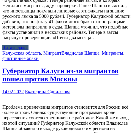
40 фиктивных браков. Теперь районные загсы, в которых
женились мигранты, ждут проверки. Ранее Шапша выяснил,
что иностранцы покупали липовые сертификаты на знание
русского языка за 5000 рублей. Губернатор Калужской области
добавил, что по факту 41 фиктивного брака с иностранцами
материалы направили в суды. Шапша уточнил, что подобные
факты установили в нескольких районах. Теперь в загсы
нагрянут проверяющие. «Почти два месяца…
Читать далее
Калужская область
,
Мигрант
Владислав Шапша
,
Мигранты
,
фиктивные браки
Губернатор Калуги из-за мигрантов
пошел против Москвы
14.02.2022
Екатерина Сдвижкова
Проблема привлечения мигрантов становится для России всё
более острой. Однако существующие программы вроде
переселения соотечественников не работают. Какой же выход
из этой ситуации? Губернатор Калужской области Владислав
Шапша объявил о выходе руководимого им региона из