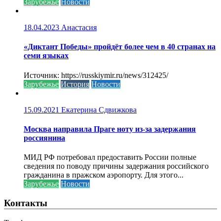
Зарубежье
Новости
18.04.2023
Анастасия
«Диктант Победы» пройдёт более чем в 40 странах на
семи языках
Источник: https://russkiymir.ru/news/312425/
Зарубежье
История
Новости
15.09.2021
Екатерина Сдвижкова
Москва направила Праге ноту из-за задержания
россиянина
МИД РФ потребовал предоставить России полные
сведения по поводу причины задержания российского
гражданина в пражском аэропорту. Для этого...
Зарубежье
Новости
Контакты