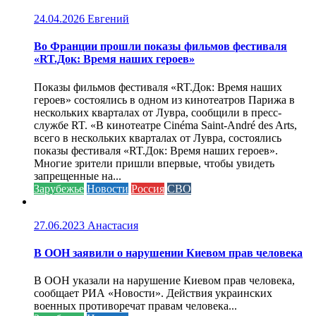
24.04.2026
Евгений
Во Франции прошли показы фильмов фестиваля
«RT.Док: Время наших героев»
Показы фильмов фестиваля «RT.Док: Время наших
героев» состоялись в одном из кинотеатров Парижа в
нескольких кварталах от Лувра, сообщили в пресс-
службе RT. «В кинотеатре Cinéma Saint-André des Arts,
всего в нескольких кварталах от Лувра, состоялись
показы фестиваля «RT.Док: Время наших героев».
Многие зрители пришли впервые, чтобы увидеть
запрещенные на...
Зарубежье
Новости
Россия
СВО
27.06.2023
Анастасия
В ООН заявили о нарушении Киевом прав человека
В ООН указали на нарушение Киевом прав человека,
сообщает РИА «Новости». Действия украинских
военных противоречат правам человека...