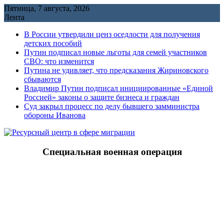
Перейти
Пятница, 7 августа, 2026
к
Лента
содержимому
В России утвердили ценз оседлости для получения
детских пособий
Путин подписал новые льготы для семей участников
СВО: что изменится
Путина не удивляет, что предсказания Жириновского
сбываются
Владимир Путин подписал инициированные «Единой
Россией» законы о защите бизнеса и граждан
Cуд закрыл процесс по делу бывшего замминистра
обороны Иванова
Специальная военная операция