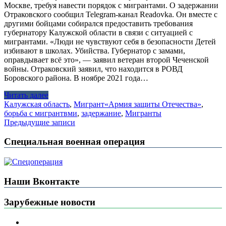
Москве, требуя навести порядок с мигрантами. О задержании
Отраковского сообщил Telegram-канал Readovka. Он вместе с
другими бойцами собирался предоставить требования
губернатору Калужской области в связи с ситуацией с
мигрантами. «Люди не чувствуют себя в безопасности Детей
избивают в школах. Убийства. Губернатор с замами,
оправдывает всё это», — заявил ветеран второй Чеченской
войны. Отраковский заявил, что находится в РОВД
Боровского района. В ноябре 2021 года…
Читать далее
Калужская область
,
Мигрант
«Армия защиты Отечества»
,
борьба с мигрантвми
,
задержание
,
Мигранты
Навигация
Предыдущие записи
по
Специальная военная операция
записям
Наши Вконтакте
Зарубежные новости