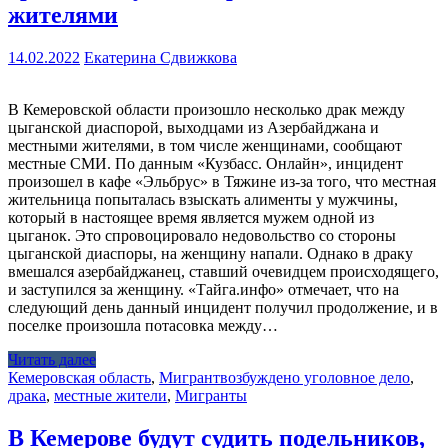
жителями
14.02.2022
Екатерина Сдвижкова
В Кемеровской области произошло несколько драк между
цыганской диаспорой, выходцами из Азербайджана и
местными жителями, в том числе женщинами, сообщают
местные СМИ. По данным «Кузбасс. Онлайн», инцидент
произошел в кафе «Эльбрус» в Тяжине из-за того, что местная
жительница попыталась взыскать алименты у мужчины,
который в настоящее время является мужем одной из
цыганок. Это спровоцировало недовольство со стороны
цыганской диаспоры, на женщину напали. Однако в драку
вмешался азербайджанец, ставший очевидцем происходящего,
и заступился за женщину. «Тайга.инфо» отмечает, что на
следующий день данный инцидент получил продолжение, и в
поселке произошла потасовка между…
Читать далее
Кемеровская область
,
Мигрант
возбуждено уголовное дело
,
драка
,
местные жители
,
Мигранты
В Кемерове будут судить подельников,