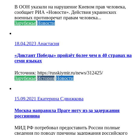
В ООН указали на нарушение Киевом прав человека,
сообщает РИА «Новости». Действия украинских
военных противоречат правам человека...
Зарубежье
Новости
18.04.2023
Анастасия
«Диктант Победы» пройдёт более чем в 40 странах на
семи языках
Источник: https://russkiymir.ru/news/312425/
Зарубежье
История
Новости
15.09.2021
Екатерина Сдвижкова
Москва направила Праге ноту из-за задержания
россиянина
МИД РФ потребовал предоставить России полные
сведения по поводу причины задержания российского