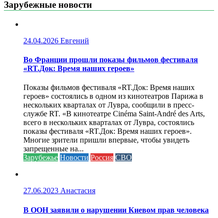
Зарубежные новости
24.04.2026
Евгений
Во Франции прошли показы фильмов фестиваля
«RT.Док: Время наших героев»
Показы фильмов фестиваля «RT.Док: Время наших
героев» состоялись в одном из кинотеатров Парижа в
нескольких кварталах от Лувра, сообщили в пресс-
службе RT. «В кинотеатре Cinéma Saint-André des Arts,
всего в нескольких кварталах от Лувра, состоялись
показы фестиваля «RT.Док: Время наших героев».
Многие зрители пришли впервые, чтобы увидеть
запрещенные на...
Зарубежье
Новости
Россия
СВО
27.06.2023
Анастасия
В ООН заявили о нарушении Киевом прав человека