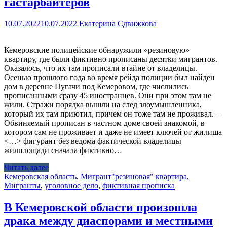
гастарбайтеров
10.07.2022
10.07.2022
Екатерина Сдвижкова
Кемеровские полицейские обнаружили «резиновую»
квартиру, где были фиктивно прописаны десятки мигрантов.
Оказалось, что их там прописали втайне от владелицы.
Осенью прошлого года во время рейда полиции был найден
дом в деревне Пугачи под Кемеровом, где числились
прописанными сразу 45 иностранцев. Они при этом там не
жили. Стражи порядка вышли на след злоумышленника,
который их там приютил, причем он тоже там не проживал. –
Обвиняемый прописан в частном доме своей знакомой, в
котором сам не проживает и даже не имеет ключей от жилища
<…> фигурант без ведома фактической владелицы
жилплощади сначала фиктивно…
Читать далее
Кемеровская область
,
Мигрант
"резиновая" квартира
,
Мигранты
,
уголовное дело
,
фиктивная прописка
В Кемеровской области произошла
драка между диаспорами и местными