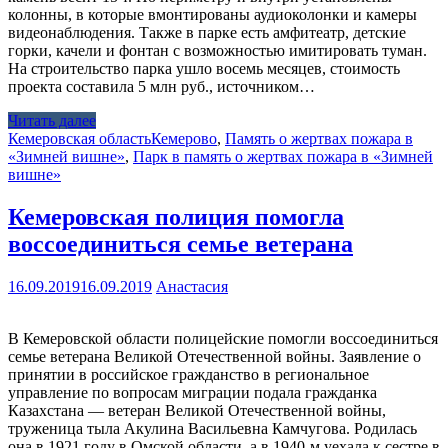
колонны, в которые вмонтированы аудиоколонки и камеры
видеонаблюдения. Также в парке есть амфитеатр, детские
горки, качели и фонтан с возможностью имитировать туман.
На строительство парка ушло восемь месяцев, стоимость
проекта составила 5 млн руб., источником…
Читать далее
Кемеровская область
Кемерово
,
Память о жертвах пожара в
«Зимней вишне»
,
Парк в память о жертвах пожара в «Зимней
вишне»
Кемеровская полиция помогла
воссоединиться семье ветерана
16.09.2019
16.09.2019
Анастасия
В Кемеровской области полицейские помогли воссоединиться
семье ветерана Великой Отечественной войны. Заявление о
принятии в российское гражданство в региональное
управление по вопросам миграции подала гражданка
Казахстана — ветеран Великой Отечественной войны,
труженица тыла Акулина Васильевна Камчугова. Родилась
она в 1921 году в Омской области, а в 1940-м уехала к сестре в