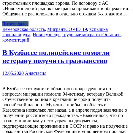
строительных площадках города. По договору с АО
«Новокузнецкий рынок» мигранты проживают в общежитии.
Общежитие расположено в отдельно стоящем 3-х этажном…
Читать далее
Кемеровская область
,
Мигрант
COVID-19
,
вспышка
коронавируса
,
Новокузнецк
,
трудовые мигранты
Оставить
комментарий
В Кузбассе полицейские помогли
ветерану получить гражданство
12.05.2020
Анастасия
В Кузбассе сотрудники областного подразделения по
вопросам миграции помогли 94-летнему ветерану Великой
Отечественной войны в кратчайшие сроки получить
российский паспорт. Мужчина прибыл в область из
Казахстана несколько лет назад, а в апреле подал заявление о
получении российского гражданства. «Выяснилось, что по
разным причинам у него утрачены документы,
подтверждающие проживание в СССР и право на получение
гражданства Российской Федерации в упрощенном порядке.