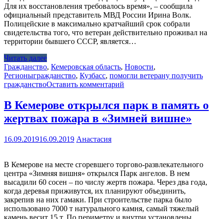
Для их восстановления требовалось время», – сообщила
официальный представитель МВД России Ирина Волк.
Полицейские в максимально кратчайший срок собрали
свидетельства того, что ветеран действительно проживал на
территории бывшего СССР, является…
Читать далее
Гражданство
,
Кемеровская область
,
Новости
,
Регионы
гражданство
,
Кузбасс
,
помогли ветерану получить
гражданство
Оставить комментарий
В Кемерове открылся парк в память о
жертвах пожара в «Зимней вишне»
16.09.2019
16.09.2019
Анастасия
В Кемерове на месте сгоревшего торгово-развлекательного
центра «Зимняя вишня» открылся Парк ангелов. В нем
высадили 60 сосен – по числу жертв пожара. Через два года,
когда деревья приживутся, их планируют объединить,
закрепив на них гамаки. При строительстве парка было
использовано 7000 т натурального камня, самый тяжелый
камень весит 15 т. По периметру и внутри установлены