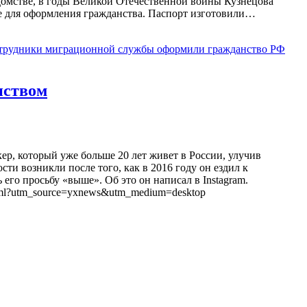
едомстве, в годы Великой Отечественной войны Кузнецова
ые для оформления гражданства. Паспорт изготовили…
трудники миграционной службы оформили гражданство РФ
нством
ер, который уже больше 20 лет живет в России, улучив
ти возникли после того, как в 2016 году он ездил к
его просьбу «выше». Об это он написал в Instagram.
m.html?utm_source=yxnews&utm_medium=desktop