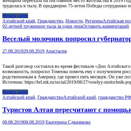
женщина переехала на постоянное место жительства в 2019 год
трудилась в тылу. В преддверии 75-летия Победы сотрудники
Читать далее
Алтайский край
,
Гражданство
,
Новости
,
Регионы
Алтайская по
92-летней труженице тыла за один день
Оставить комментарий
Веселый молочник попросил губернатор
27.08.2019
29.08.2019
Анастасия
Такой разговор состоялся во время фестиваля «Дни Алтайского
возможность, попросил Томенко помочь ему с получением росси
родственникам в Америку, где провел пять месяцев. Он уже пол
Источник: https://brl.mk.ru/social/2019/08/27/veselyy-molochni
Читать далее
Алтайский край
,
Гражданство
Алтайский край
,
гражданство Р
Туристов Алтая пересчитают с помощь
08.08.2019
08.08.2019
Екатерина Сдвижкова