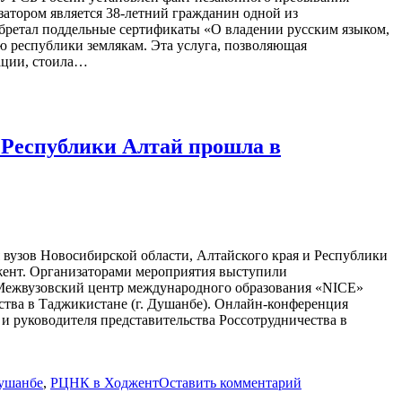
затором является 38-летний гражданин одной из
бретал поддельные сертификаты «О владении русским языком,
ю республики землякам. Эта услуга, позволяющая
ации, стоила…
 Республики Алтай прошла в
 вузов Новосибирской области, Алтайского края и Республики
жент. Организаторами мероприятия выступили
, Межвузовский центр международного образования «NICE»
ества в Таджикистане (г. Душанбе). Онлайн-конференция
и руководителя представительства Россотрудничества в
ушанбе
,
РЦНК в Ходжент
Оставить комментарий