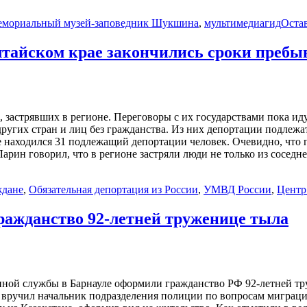
емориальный музей-заповедник Шукшина
,
мультимедиагид
Оста
Алтайском крае закончились сроки пребы
, застрявших в регионе. Переговоры с их государствами пока и
ругих стран и лиц без гражданства. Из них депортации подлежа
е находился 31 подлежащий депортации человек. Очевидно, что 
рин говорил, что в регионе застряли люди не только из соседн
ждане
,
Обязательная депортация из России
,
УМВД России
,
Центр
ражданство 92-летней труженице тыла
нной службы в Барнауле оформили гражданство РФ 92-летней тр
 вручил начальник подразделения полиции по вопросам миграц