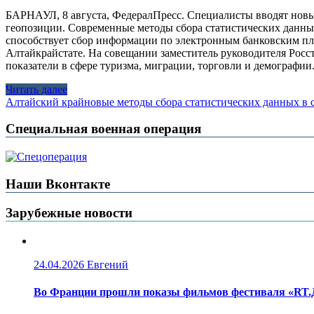
БАРНАУЛ, 8 августа, ФедералПресс. Специалисты вводят новы
геопозиции. Современные методы сбора статистических данных
способствует сбор информации по электронным банковским пла
Алтайкрайстате. На совещании заместитель руководителя Росс
показатели в сфере туризма, миграции, торговли и демографи
Читать далее
Алтайский край
новые методы сбора статистических данных в 
Специальная военная операция
Наши Вконтакте
Зарубежные новости
24.04.2026
Евгений
Во Франции прошли показы фильмов фестиваля «RT.Д