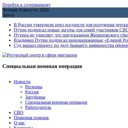
Перейти к содержимому
Четверг, 6 августа, 2026
Лента
В России утвердили ценз оседлости для получения детск
Путин подписал новые льготы для семей участников СВО
Путина не удивляет, что предсказания Жириновского сб
Владимир Путин подписал инициированные «Единой Росс
Cуд закрыл процесс по делу бывшего замминистра обор
Специальная военная операция
Новости
Регионы
Россия
Зарубежье
Специальная военная операция
Работодатель
СВО
Правовая помощь
О нас
Контакты