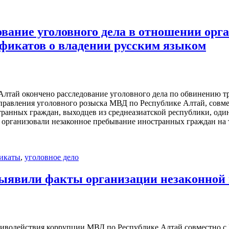
ование уголовного дела в отношении орг
фикатов о владении русским языком
лтай окончено расследование уголовного дела по обвинению т
 Управления уголовного розыска МВД по Республике Алтай, совм
ностранных граждан, выходцев из среднеазиатской республики, о
, организовали незаконное пребывание иностранных граждан на
икаты
,
уголовное дело
выявили факты организации незаконной
тиводействия коррупции МВД по Республике Алтай совместно с