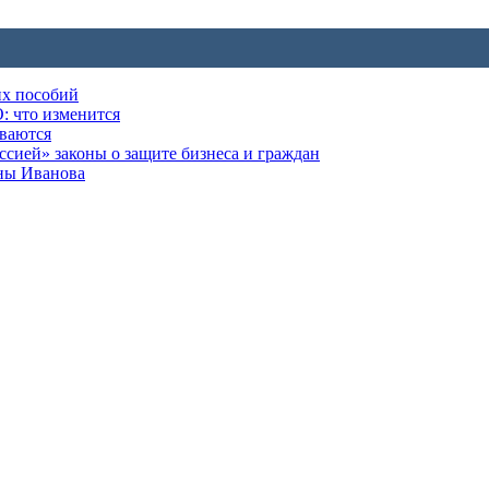
их пособий
: что изменится
ываются
ией» законы о защите бизнеса и граждан
оны Иванова