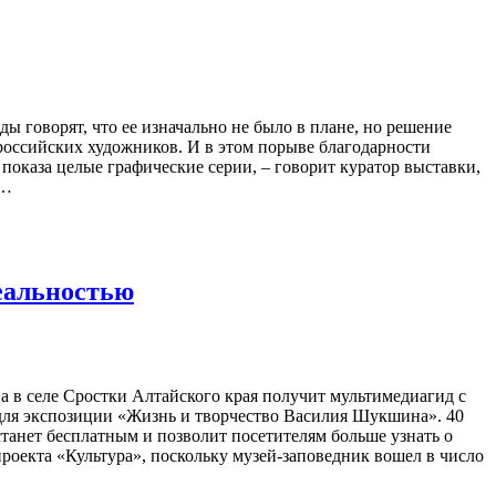
 говорят, что ее изначально не было в плане, но решение
российских художников. И в этом порыве благодарности
показа целые графические серии, – говорит куратор выставки,
ь…
еальностью
в селе Сростки Алтайского края получит мультимедиагид с
для экспозиции «Жизнь и творчество Василия Шукшина». 40
станет бесплатным и позволит посетителям больше узнать о
роекта «Культура», поскольку музей-заповедник вошел в число