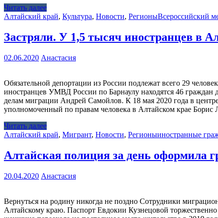
Читать далее
Алтайский край
,
Культура
,
Новости
,
Регионы
Всероссийский м
Застряли. У 1,5 тысяч иностранцев в 
02.06.2020
Анастасия
Обязательной депортации из России подлежат всего 29 человек
иностранцев УМВД России по Барнаулу находятся 46 граждан д
делам миграции Андрей Самойлов. К 18 мая 2020 года в центр
уполномоченный по правам человека в Алтайском крае Борис Ла
Читать далее
Алтайский край
,
Мигрант
,
Новости
,
Регионы
иностранные гра
Алтайская полиция за день оформила г
20.04.2020
Анастасия
Вернуться на родину никогда не поздно Сотрудники миграцио
Алтайскому краю. Паспорт Евдокии Кузнецовой торжественно