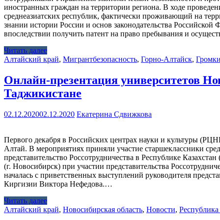
иностранных граждан на территории региона. В ходе проведен
среднеазиатских республик, фактически проживающий на терр
знании истории России и основ законодательства Российской 
впоследствии получить патент на право пребывания и осущест
Читать далее
Алтайский край
,
Мигрант
безопасность
,
Горно-Алтайск
,
Громки
Онлайн-презентация университетов Нов
Таджикистане
02.12.2020
02.12.2020
Екатерина Сдвижкова
Первого декабря в Российских центрах науки и культуры (РЦН
Алтай. В мероприятиях приняли участие старшеклассники ср
представительство Россотрудничества в Республике Казахстан
(г. Новосибирск) при участии представительства Россотруднич
началась с приветственных выступлений руководителя представ
Киргизии Виктора Нефедова.…
Читать далее
Алтайский край
,
Новосибирская область
,
Новости
,
Республика