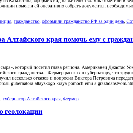
у из Казахстана, оформив вид на жительство. Как отметили в в
 полиции помогли ей оперативно собрать документы, необходим
лиция
,
гражданство
,
оформили гражданство РФ за один день
,
Со
а Алтайского края помочь ему с гражда
 сыра», который посетил глава региона. Американец Джастас Уок
йского гражданства. Фермер рассказал губернатору, что труднос
учил несколько отказов и попросил Виктора Петровича передать 
k-poprosil-gubernatora-altayskogo-kraya-pomoch-emu-s-grazhdanstvo
Ф
,
губернатор Алтайского края
,
Фермер
ю геолокации