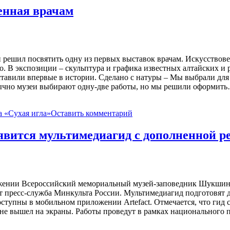
енная врачам
ешил посвятить одну из первых выставок врачам. Искусствоведы
. В экспозиции – скульптура и графика известных алтайских и 
тавили впервые в истории. Сделано с натуры – Мы выбрали для 
бычно музеи выбирают одну-две работы, но мы решили оформит
а «Сухая игла»
Оставить комментарий
явится мультимедиагид с дополненной р
жении Всероссийский мемориальный музей-заповедник Шукшина 
т пресс-служба Минкульта России. Мультимедиагид подготовят 
ступны в мобильном приложении Artefact. Отмечается, что гид 
не вышел на экраны. Работы проведут в рамках национального п