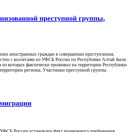
анизованной преступной группы,
роих иностранных граждан в совершении преступления,
естно с коллегами из УФСБ России по Республике Алтай было
дин из которых фактически проживал на территории Республики
 территории региона. Участники преступной группы
 миграции
 УФСБ России установлен факт незаконного пребывания