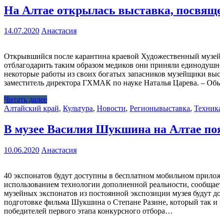
На Алтае открылась выставка, посвящ
14.07.2020
Анастасия
Открывшийся после карантина краевой Художественный музей р
отблагодарить таким образом медиков они приняли единодушно
некоторые работы из своих богатых запасников музейщики выс
заместитель директора ГХМАК по науке Наталья Царева. – О
Читать далее
Алтайский край
,
Культура
,
Новости
,
Регионы
выставка
,
Техник
В музее Василия Шукшина на Алтае по
10.06.2020
Анастасия
40 экспонатов будут доступны в бесплатном мобильном прило
использованием технологии дополненной реальности, сообщае
музейных экспонатов из постоянной экспозиции музея будут до
подготовке фильма Шукшина о Степане Разине, который так и 
победителей первого этапа конкурсного отбора…