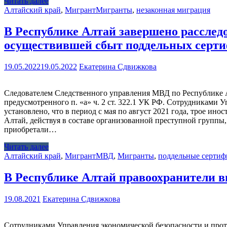
Читать далее
Алтайский край
,
Мигрант
Мигранты
,
незаконная миграция
В Республике Алтай завершено расслед
осуществившей сбыт поддельных серти
19.05.2022
19.05.2022
Екатерина Сдвижкова
Следователем Следственного управления МВД по Республике А
предусмотренного п. «а» ч. 2 ст. 322.1 УК РФ. Сотрудниками
установлено, что в период с мая по август 2021 года, трое и
Алтай, действуя в составе организованной преступной группы
приобретали…
Читать далее
Алтайский край
,
Мигрант
МВД
,
Мигранты
,
поддельные сертиф
В Республике Алтай правоохранители 
19.08.2021
Екатерина Сдвижкова
Сотрудниками Управления экономической безопасности и про