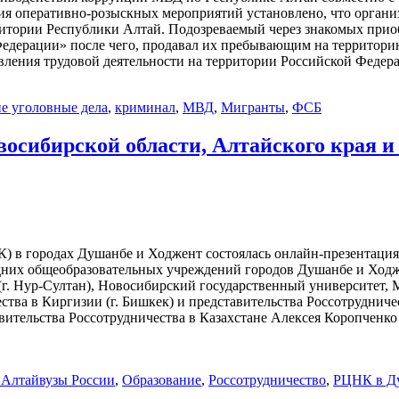
ия оперативно-розыскных мероприятий установлено, что органи
итории Республики Алтай. Подозреваемый через знакомых прио
Федерации» после чего, продавал их пребывающим на территори
вления трудовой деятельности на территории Российской Федер
е уголовные дела
,
криминал
,
МВД
,
Мигранты
,
ФСБ
осибирской области, Алтайского края и
К) в городах Душанбе и Ходжент состоялась онлайн-презентация
едних общеобразовательных учреждений городов Душанбе и Ход
 (г. Нур-Султан), Новосибирский государственный университет
ества в Киргизии (г. Бишкек) и представительства Россотруднич
ительства Россотрудничества в Казахстане Алексея Коропченко 
 Алтай
вузы России
,
Образование
,
Россотрудничество
,
РЦНК в Д