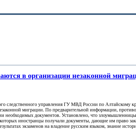
аются в организации незаконной мигра
ого следственного управления ГУ МВД России по Алтайскому к
незаконной миграции. По предварительной информации, против
нии необходимых документов. Установлено, что злоумышленницы
которых иностранцы получали документы, дающие им право зак
езультатах экзаменов на владение русским языком, знание исто