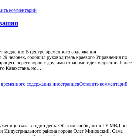
вить комментарий
вания
дут медленно В центре временного содержания
т 29 человек, сообщил руководитель краевого Управления по
процесс переговоров с другими странами идет медленно. Ранее
его Казахстана, но…
 временного содержания иностранцев
Оставить комментарий
уженице тыла за один день. Об этом сообщают в ГУ МВД по
ии Индустриального района города Олег Миновский. Сама