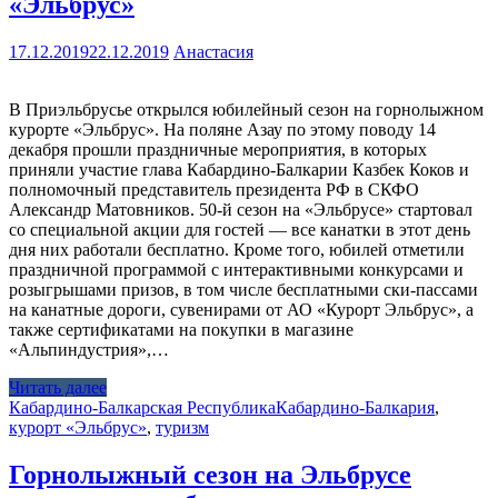
«Эльбрус»
17.12.2019
22.12.2019
Анастасия
В Приэльбрусье открылся юбилейный сезон на горнолыжном
курорте «Эльбрус». На поляне Азау по этому поводу 14
декабря прошли праздничные мероприятия, в которых
приняли участие глава Кабардино-Балкарии Казбек Коков и
полномочный представитель президента РФ в СКФО
Александр Матовников. 50-й сезон на «Эльбрусе» стартовал
со специальной акции для гостей — все канатки в этот день
дня них работали бесплатно. Кроме того, юбилей отметили
праздничной программой с интерактивными конкурсами и
розыгрышами призов, в том числе бесплатными ски-пассами
на канатные дороги, сувенирами от АО «Курорт Эльбрус», а
также сертификатами на покупки в магазине
«Альпиндустрия»,…
Читать далее
Кабардино-Балкарская Республика
Кабардино-Балкария
,
курорт «Эльбрус»
,
туризм
Горнолыжный сезон на Эльбрусе