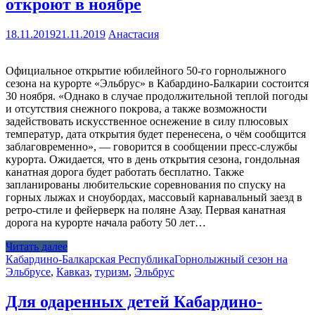
откроют в ноябре
18.11.2019
21.11.2019
Анастасия
Официальное открытие юбилейного 50-го горнолыжного
сезона на курорте «Эльбрус» в Кабардино-Балкарии состоится
30 ноября. «Однако в случае продолжительной теплой погоды
и отсутствия снежного покрова, а также возможности
задействовать искусственное оснежение в силу плюсовых
температур, дата открытия будет перенесена, о чём сообщится
заблаговременно», — говорится в сообщении пресс-службы
курорта. Ожидается, что в день открытия сезона, гондольная
канатная дорога будет работать бесплатно. Также
запланированы любительские соревнования по спуску на
горных лыжах и сноубордах, массовый карнавальный заезд в
ретро-стиле и фейерверк на поляне Азау. Первая канатная
дорога на курорте начала работу 50 лет…
Читать далее
Кабардино-Балкарская Республика
Горнолыжный сезон на
Эльбрусе
,
Кавказ
,
туризм
,
Эльбрус
Для одаренных детей Кабардино-