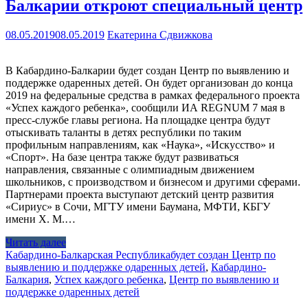
Балкарии откроют специальный центр
08.05.2019
08.05.2019
Екатерина Сдвижкова
В Кабардино-Балкарии будет создан Центр по выявлению и
поддержке одаренных детей. Он будет организован до конца
2019 на федеральные средства в рамках федерального проекта
«Успех каждого ребенка», сообщили ИА REGNUM 7 мая в
пресс-службе главы региона. На площадке центра будут
отыскивать таланты в детях республики по таким
профильным направлениям, как «Наука», «Искусство» и
«Спорт». На базе центра также будут развиваться
направления, связанные с олимпиадным движением
школьников, с производством и бизнесом и другими сферами.
Партнерами проекта выступают детский центр развития
«Сириус» в Сочи, МГТУ имени Баумана, МФТИ, КБГУ
имени Х. М.…
Читать далее
Кабардино-Балкарская Республика
будет создан Центр по
выявлению и поддержке одаренных детей
,
Кабардино-
Балкария
,
Успех каждого ребенка
,
Центр по выявлению и
поддержке одаренных детей