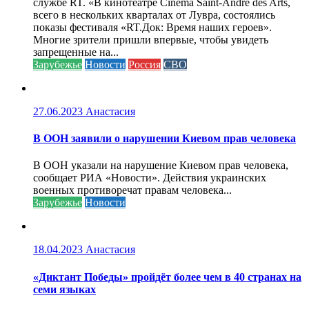
службе RT. «В кинотеатре Cinéma Saint-André des Arts,
всего в нескольких кварталах от Лувра, состоялись
показы фестиваля «RT.Док: Время наших героев».
Многие зрители пришли впервые, чтобы увидеть
запрещенные на...
Зарубежье
Новости
Россия
СВО
27.06.2023
Анастасия
В ООН заявили о нарушении Киевом прав человека
В ООН указали на нарушение Киевом прав человека,
сообщает РИА «Новости». Действия украинских
военных противоречат правам человека...
Зарубежье
Новости
18.04.2023
Анастасия
«Диктант Победы» пройдёт более чем в 40 странах на
семи языках