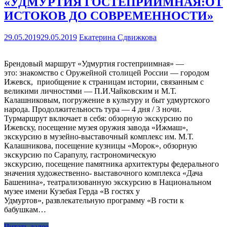
«УДМУРТИЯ ГОСТЕПРИИМНАЯ:ОТ
ИСТОКОВ ДО СОВРЕМЕННОСТИ»
29.05.2019
29.05.2019
Екатерина Сдвижкова
Брендовый маршрут «Удмуртия гостеприимная» —
это: знакомство с Оружейной столицей России — городом
Ижевск, приобщение к страницам истории, связанным с
великими личностями — П.И.Чайковским и М.Т.
Калашниковым, погружение в культуру и быт удмуртского
народа. Продолжительность тура — 4 дня / 3 ночи.
Турмаршрут включает в себя: обзорную экскурсию по
Ижевску, посещение музея оружия завода «Ижмаш»,
экскурсию в музейно-выставочный комплекс им. М.Т.
Калашникова, посещение кузницы «Морок», обзорную
экскурсию по Сарапулу, гастрономическую
экскурсию, посещение памятника архитектуры федерального
значения художественно- выставочного комплекса «Дача
Башенина», театрализованную экскурсию в Национальном
музее имени Кузебая Герда «В гостях у
Удмуртов», развлекательную программу «В гости к
бабушкам…
Читать далее