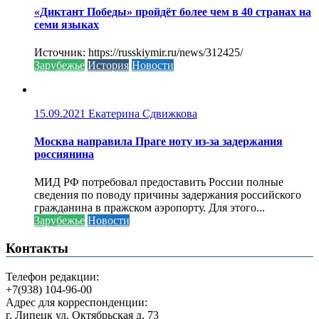
«Диктант Победы» пройдёт более чем в 40 странах на
семи языках
Источник: https://russkiymir.ru/news/312425/
Зарубежье
История
Новости
15.09.2021
Екатерина Сдвижкова
Москва направила Праге ноту из-за задержания
россиянина
МИД РФ потребовал предоставить России полные
сведения по поводу причины задержания российского
гражданина в пражском аэропорту. Для этого...
Зарубежье
Новости
Контакты
Телефон редакции:
+7(938) 104-96-00
Адрес для корреспонденции:
г. Липецк ул. Октябрьская д. 73