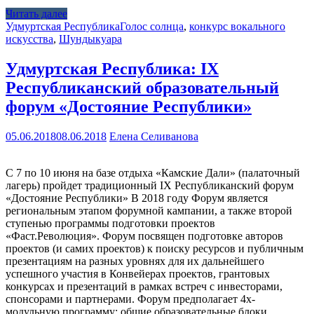
Читать далее
Удмуртская Республика
Голос солнца
,
конкурс вокального
искусства
,
Шундыкуара
Удмуртская Республика: IX
Республиканский образовательный
форум «Достояние Республики»
05.06.2018
08.06.2018
Елена Селиванова
С 7 по 10 июня на базе отдыха «Камские Дали» (палаточный
лагерь) пройдет традиционный IX Республиканский форум
«Достояние Республики» В 2018 году Форум является
региональным этапом форумной кампании, а также второй
ступенью программы подготовки проектов
«Фаст.Революция». Форум посвящен подготовке авторов
проектов (и самих проектов) к поиску ресурсов и публичным
презентациям на разных уровнях для их дальнейшего
успешного участия в Конвейерах проектов, грантовых
конкурсах и презентаций в рамках встреч с инвесторами,
спонсорами и партнерами. Форум предполагает 4х-
модульную программу: общие образовательные блоки,