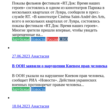
Показы фильмов фестиваля «RT.Док: Время наших
героев» состоялись в одном из кинотеатров Парижа в
нескольких кварталах от Лувра, сообщили в пресс-
службе RT. «В кинотеатре Cinéma Saint-André des Arts,
всего в нескольких кварталах от Лувра, состоялись
показы фестиваля «RT.Док: Время наших героев».
Многие зрители пришли впервые, чтобы увидеть
запрещенные на...
Зарубежье
Новости
Россия
СВО
27.06.2023
Анастасия
В ООН заявили о нарушении Киевом прав человека
В ООН указали на нарушение Киевом прав человека,
сообщает РИА «Новости». Действия украинских
военных противоречат правам человека...
Зарубежье
Новости
18.04.2023
Анастасия