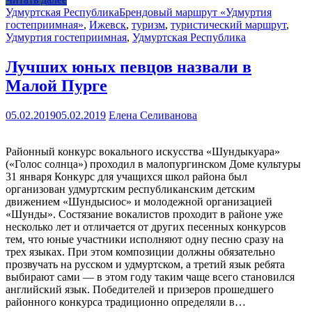
Удмуртская Республика
Брендовый маршрут «Удмуртия
гостеприимная»
,
Ижевск
,
туризм
,
туристический маршрут
,
Удмуртия гостеприимная
,
Удмуртская Республика
Лучших юных певцов назвали в
Малой Пурге
05.02.2019
05.02.2019
Елена Селиванова
Районный конкурс вокального искусства «Шундыкуара»
(«Голос солнца») проходил в малопургинском Доме культуры
31 января Конкурс для учащихся школ района был
организован удмуртским республиканским детским
движением «Шундысиос» и молодежной организацией
«Шунды». Состязание вокалистов проходит в районе уже
несколько лет и отличается от других песенных конкурсов
тем, что юные участники исполняют одну песню сразу на
трех языках. При этом композиции должны обязательно
прозвучать на русском и удмуртском, а третий язык ребята
выбирают сами — в этом году таким чаще всего становился
английский язык. Победителей и призеров прошедшего
районного конкурса традиционно определяли в…