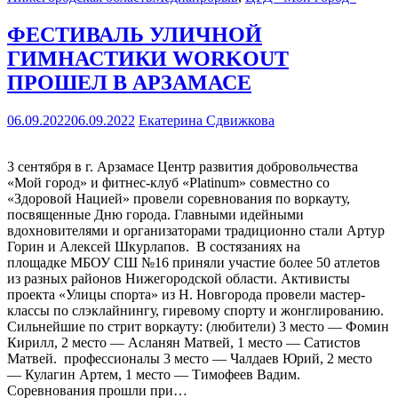
ФЕСТИВАЛЬ УЛИЧНОЙ
ГИМНАСТИКИ WORKOUT
ПРОШЕЛ В АРЗАМАСЕ
06.09.2022
06.09.2022
Екатерина Сдвижкова
3 сентября в г. Арзамасе Центр развития добровольчества
«Мой город» и фитнес-клуб «Platinum» совместно со
«Здоровой Нацией» провели соревнования по воркауту,
посвященные Дню города. Главными идейными
вдохновителями и организаторами традиционно стали Артур
Горин и Алексей Шкурлапов. В состязаниях на
площадке МБОУ СШ №16 приняли участие более 50 атлетов
из разных районов Нижегородской области. Активисты
проекта «Улицы спорта» из Н. Новгорода провели мастер-
классы по слэклайнингу, гиревому спорту и жонглированию.
Сильнейшие по стрит воркауту: (любители) 3 место — Фомин
Кирилл, 2 место — Асланян Матвей, 1 место — Сатистов
Матвей. профессионалы 3 место — Чалдаев Юрий, 2 место
— Кулагин Артем, 1 место — Тимофеев Вадим.
Соревнования прошли при…