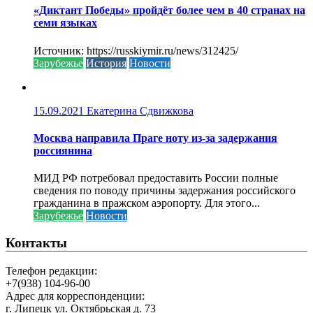
«Диктант Победы» пройдёт более чем в 40 странах на
семи языках
Источник: https://russkiymir.ru/news/312425/
Зарубежье
История
Новости
15.09.2021
Екатерина Сдвижкова
Москва направила Праге ноту из-за задержания
россиянина
МИД РФ потребовал предоставить России полные
сведения по поводу причины задержания российского
гражданина в пражском аэропорту. Для этого...
Зарубежье
Новости
Контакты
Телефон редакции:
+7(938) 104-96-00
Адрес для корреспонденции:
г. Липецк ул. Октябрьская д. 73