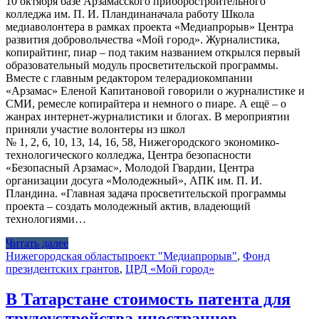
10 октября базе Арзамасского приборостроительного
колледжа им. П. И. Пландинаначала работу Школа
медиаволонтера в рамках проекта «Медиапрорыв» Центра
развития добровольчества «Мой город». Журналистика,
копирайтинг, пиар – под таким названием открылся первый
образовательный модуль просветительской программы.
Вместе с главным редактором телерадиокомпании
«Арзамас» Еленой Капитановой говорили о журналистике и
СМИ, ремесле копирайтера и немного о пиаре. А ещё – о
жанрах интернет-журналистики и блогах. В мероприятии
приняли участие волонтеры из школ
№ 1, 2, 6, 10, 13, 14, 16, 58, Нижегородского экономико-
технологического колледжа, Центра безопасности
«Безопасный Арзамас», Молодой Гвардии, Центра
организации досуга «Молодежный», АПК им. П. И.
Пландина. «Главная задача просветительской программы
проекта – создать молодежный актив, владеющий
технологиями…
Читать далее
Нижегородская область
проект "Медиапрорыв"
,
Фонд
президентских грантов
,
ЦРД «Мой город»
В Татарстане стоимость патента для
трудоустройства иностранцев