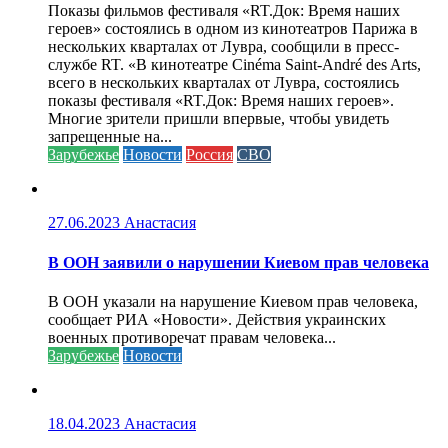
Показы фильмов фестиваля «RT.Док: Время наших
героев» состоялись в одном из кинотеатров Парижа в
нескольких кварталах от Лувра, сообщили в пресс-
службе RT. «В кинотеатре Cinéma Saint-André des Arts,
всего в нескольких кварталах от Лувра, состоялись
показы фестиваля «RT.Док: Время наших героев».
Многие зрители пришли впервые, чтобы увидеть
запрещенные на...
Зарубежье
Новости
Россия
СВО
27.06.2023
Анастасия
В ООН заявили о нарушении Киевом прав человека
В ООН указали на нарушение Киевом прав человека,
сообщает РИА «Новости». Действия украинских
военных противоречат правам человека...
Зарубежье
Новости
18.04.2023
Анастасия