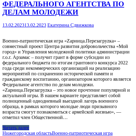
ФЕДЕРАЛЬНОГО АГЕНТСТВА ПО
ДЕЛАМ МОЛОДЕЖИ
13.02.2023
13.02.2023
Екатерина Сдвижкова
Военно-патриотическая игра «Zарница.Перезагруzка» –
совместный проект Центра развития добровольчества «Мой
город» и Управления молодежной политики администрации
г.о.г. Арзамас – получит грант в форме субсидии из
федерального бюджета по итогам грантового конкурса 2022
года среди некоммерческих организаций на реализацию
мероприятий по сохранению исторической памяти и
гражданскому воспитанию, организатором которого является
Федеральное агентство по делам молодежи.
«Zарница.Перезагруzка – это новое прочтение популярной и
актуальной игры. В нашем варианте представляет собой
полноценный однодневный выездной лагерь военного
образца, в рамках которого молодые люди призывного
возраста смогут познакомиться с армейской жизнью», —
отметил член Общественной…
Читать далее
Нижегородская область
Военно-патриотическая игра