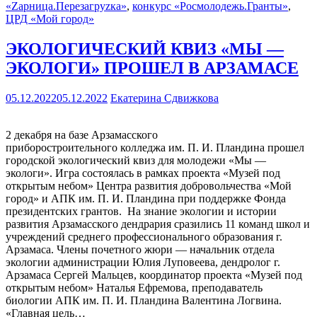
«Zарница.Перезагруzка»
,
конкурс «Росмолодежь.Гранты»
,
ЦРД «Мой город»
ЭКОЛОГИЧЕСКИЙ КВИЗ «МЫ —
ЭКОЛОГИ» ПРОШЕЛ В АРЗАМАСЕ
05.12.2022
05.12.2022
Екатерина Сдвижкова
2 декабря на базе Арзамасского
приборостроительного колледжа им. П. И. Пландина прошел
городской экологический квиз для молодежи «Мы —
экологи». Игра состоялась в рамках проекта «Музей под
открытым небом» Центра развития добровольчества «Мой
город» и АПК им. П. И. Пландина при поддержке Фонда
президентских грантов. На знание экологии и истории
развития Арзамасского дендрария сразились 11 команд школ и
учреждений среднего профессионального образования г.
Арзамаса. Члены почетного жюри — начальник отдела
экологии администрации Юлия Луповеева, дендролог г.
Арзамаса Сергей Мальцев, координатор проекта «Музей под
открытым небом» Наталья Ефремова, преподаватель
биологии АПК им. П. И. Пландина Валентина Логвина.
«Главная цель…