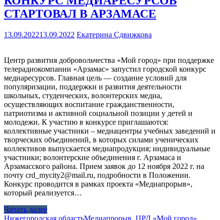
КОНКУРС МЕДИАРЕСУРСОВ
СТАРТОВАЛ В АРЗАМАСЕ
13.09.2022
13.09.2022
Екатерина Сдвижкова
Центр развития добровольчества «Мой город» при поддержке
телерадиокомпании «Арзамас» запустил городской конкурс
медиаресурсов. Главная цель — создание условий для
популяризации, поддержки и развития деятельности
школьных, студенческих, волонтерских медиа,
осуществляющих воспитание гражданственности,
патриотизма и активной социальной позиции у детей и
молодежи. К участию в конкурсе приглашаются:
коллективные участники – медиацентры учебных заведений и
творческих объединений, в которых силами ученических
коллективов выпускается медиапродукция; индивидуальные
участники; волонтерские объединения г. Арзамаса и
Арзамасского района. Прием заявок до 12 ноября 2022 г. на
почту crd_mycity2@mail.ru, подробности в Положении.
Конкурс проводится в рамках проекта «Медиапрорыв»,
который реализуется…
Читать далее
Нижегородская область
Медиапрорыв
,
ЦРД «Мой город»