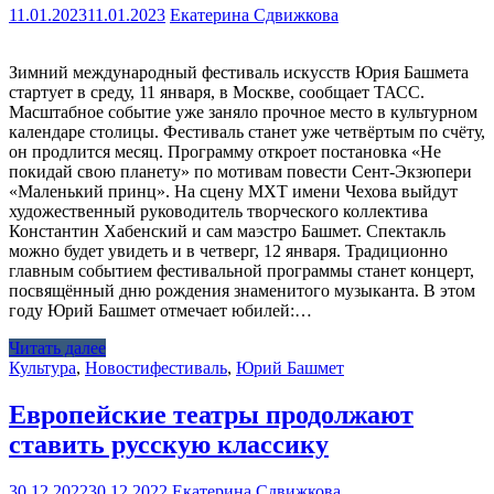
11.01.2023
11.01.2023
Екатерина Сдвижкова
Зимний международный фестиваль искусств Юрия Башмета
стартует в среду, 11 января, в Москве, сообщает ТАСС.
Масштабное событие уже заняло прочное место в культурном
календаре столицы. Фестиваль станет уже четвёртым по счёту,
он продлится месяц. Программу откроет постановка «Не
покидай свою планету» по мотивам повести Сент-Экзюпери
«Маленький принц». На сцену МХТ имени Чехова выйдут
художественный руководитель творческого коллектива
Константин Хабенский и сам маэстро Башмет. Спектакль
можно будет увидеть и в четверг, 12 января. Традиционно
главным событием фестивальной программы станет концерт,
посвящённый дню рождения знаменитого музыканта. В этом
году Юрий Башмет отмечает юбилей:…
Читать далее
Культура
,
Новости
фестиваль
,
Юрий Башмет
Европейские театры продолжают
ставить русскую классику
30.12.2022
30.12.2022
Екатерина Сдвижкова