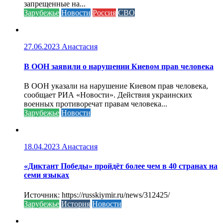
запрещенные на...
Зарубежье
Новости
Россия
СВО
27.06.2023
Анастасия
В ООН заявили о нарушении Киевом прав человека
В ООН указали на нарушение Киевом прав человека,
сообщает РИА «Новости». Действия украинских
военных противоречат правам человека...
Зарубежье
Новости
18.04.2023
Анастасия
«Диктант Победы» пройдёт более чем в 40 странах на
семи языках
Источник: https://russkiymir.ru/news/312425/
Зарубежье
История
Новости