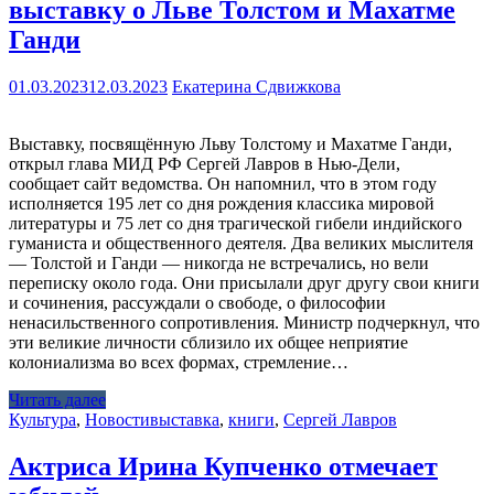
выставку о Льве Толстом и Махатме
Ганди
01.03.2023
12.03.2023
Екатерина Сдвижкова
Выставку, посвящённую Льву Толстому и Махатме Ганди,
открыл глава МИД РФ Сергей Лавров в Нью-Дели,
сообщает сайт ведомства. Он напомнил, что в этом году
исполняется 195 лет со дня рождения классика мировой
литературы и 75 лет со дня трагической гибели индийского
гуманиста и общественного деятеля. Два великих мыслителя
— Толстой и Ганди — никогда не встречались, но вели
переписку около года. Они присылали друг другу свои книги
и сочинения, рассуждали о свободе, о философии
ненасильственного сопротивления. Министр подчеркнул, что
эти великие личности сблизило их общее неприятие
колониализма во всех формах, стремление…
Читать далее
Культура
,
Новости
выставка
,
книги
,
Сергей Лавров
Актриса Ирина Купченко отмечает