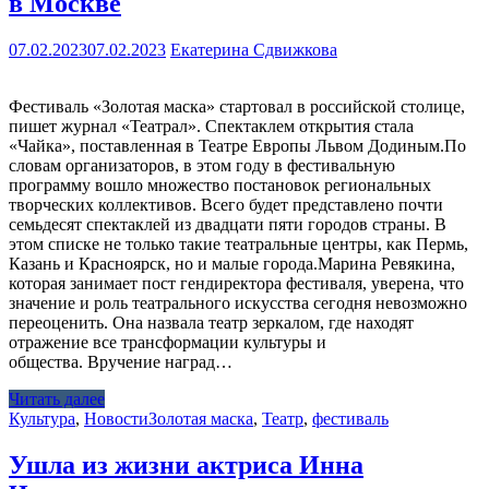
в Москве
07.02.2023
07.02.2023
Екатерина Сдвижкова
Фестиваль «Золотая маска» стартовал в российской столице,
пишет журнал «Театрал». Спектаклем открытия стала
«Чайка», поставленная в Театре Европы Львом Додиным.По
словам организаторов, в этом году в фестивальную
программу вошло множество постановок региональных
творческих коллективов. Всего будет представлено почти
семьдесят спектаклей из двадцати пяти городов страны. В
этом списке не только такие театральные центры, как Пермь,
Казань и Красноярск, но и малые города.Марина Ревякина,
которая занимает пост гендиректора фестиваля, уверена, что
значение и роль театрального искусства сегодня невозможно
переоценить. Она назвала театр зеркалом, где находят
отражение все трансформации культуры и
общества. Вручение наград…
Читать далее
Культура
,
Новости
Золотая маска
,
Театр
,
фестиваль
Ушла из жизни актриса Инна