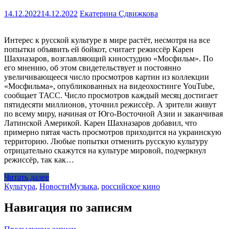
14.12.2022
14.12.2022
Екатерина Сдвижкова
Интерес к русской культуре в мире растёт, несмотря на все
попытки объявить ей бойкот, считает режиссёр Карен
Шахназаров, возглавляющий киностудию «Мосфильм». По
его мнению, об этом свидетельствует и постоянно
увеличивающееся число просмотров картин из коллекции
«Мосфильма», опубликованных на видеохостинге YouTube,
сообщает ТАСС. Число просмотров каждый месяц достигает
пятидесяти миллионов, уточнил режиссёр. А зрители живут
по всему миру, начиная от Юго-Восточной Азии и заканчивая
Латинской Америкой. Карен Шахназаров добавил, что
примерно пятая часть просмотров приходится на украинскую
территорию. Любые попытки отменить русскую культуру
отрицательно скажутся на культуре мировой, подчеркнул
режиссёр, так как…
Читать далее
Культура
,
Новости
Музыка
,
российское кино
Навигация по записям