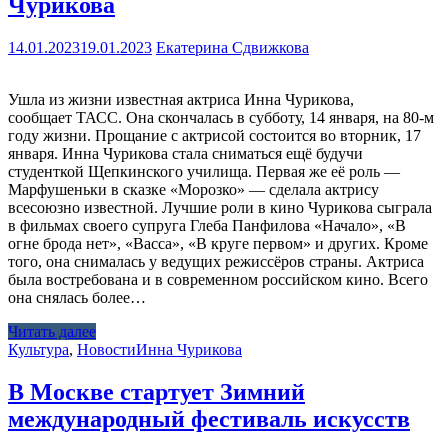
Чурикова
14.01.2023
19.01.2023
Екатерина Сдвижкова
Ушла из жизни известная актриса Инна Чурикова,
сообщает ТАСС. Она скончалась в субботу, 14 января, на 80-м
году жизни. Прощание с актрисой состоится во вторник, 17
января. Инна Чурикова стала сниматься ещё будучи
студенткой Щепкинского училища. Первая же её роль —
Марфушеньки в сказке «Морозко» — сделала актрису
всесоюзно известной. Лучшие роли в кино Чурикова сыграла
в фильмах своего супруга Глеба Панфилова «Начало», «В
огне брода нет», «Васса», «В круге первом» и других. Кроме
того, она снималась у ведущих режиссёров страны. Актриса
была востребована и в современном российском кино. Всего
она снялась более…
Читать далее
Культура
,
Новости
Инна Чурикова
В Москве стартует Зимний
международный фестиваль искусств