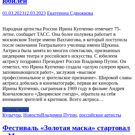
юбилей
01.03.2023
12.03.2023
Екатерина Сдвижкова
Народная артистка России Ирина Купченко отмечает 75-
летие, сообщает ТАСС. Она более полувека работает в
московском Театре имени Вахтангова, в который поступила
после окончания Театрального училища имени Щукина.
Актриса была занята во многих спектаклях, признанных
шедеврами театра и российского искусства. С юбилеем
актрису поздравил Президент России Владимир Путин. Он
отметил, что Ирина Купченко создала «целую галерею ярких,
запоминающихся работ», заслужив «высокое
профессиональное и зрительское признание». Широкой славы
актриса добилась в кинематографе, первая же кинороль
Ирины Купченко, сыгранная в 1969 году в фильме Андрея
Кончаловского «Дворянское гнездо», обратила на себя
внимание зрителей и критиков. Всего актриса…
Читать далее
Культура
,
Новости
Владимир Путин
,
российские артисты
Фестиваль «Золотая маска» стартовал