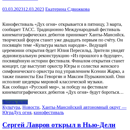
03.03.2023
12.03.2023
Екатерина Сдвижкова
Кинофестиваль «Дух огня» открывается в пятницу, 3 марта,
сообщает ТАСС. Традиционно Международный фестиваль
кинематографических дебютов принимает Ханты-Мансийск.
творческий форум станет уже двадцать первым по счёту. Он
посвящён теме «Культура малых народов». Ведущей
церемонии открытия будет Юлия Пересильд. Зрители увидят
аудиовизуальную реконструкцию «Из прошлого в будущее»,
посвящённую истории фестиваля. Финалом открытия станет
концерт, где выступят оркестр Югры и солистки женского
симфонического оркестра под управлением Ксении Жарко, а
также пианисты Ева Геворгян и Максим Пурыжинский. Они
исполнят шедевры мировой классической музыки.
Как сообщал «Русский мир», за победу на фестивале
кинематографических дебютов «Дух огня» будут бороться…
Читать далее
Культура
,
Новости
,
Ханты-Мансийский автономный округ —
Югра
Дух огня
,
кинофестиваль
Сергей Лавров открыл в Нью-Дели