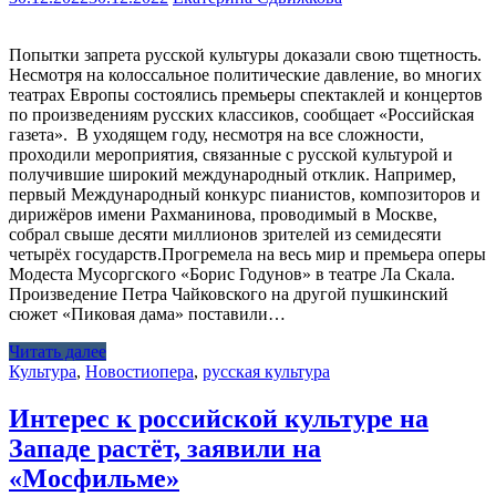
Попытки запрета русской культуры доказали свою тщетность.
Несмотря на колоссальное политические давление, во многих
театрах Европы состоялись премьеры спектаклей и концертов
по произведениям русских классиков, сообщает «Российская
газета». В уходящем году, несмотря на все сложности,
проходили мероприятия, связанные с русской культурой и
получившие широкий международный отклик. Например,
первый Международный конкурс пианистов, композиторов и
дирижёров имени Рахманинова, проводимый в Москве,
собрал свыше десяти миллионов зрителей из семидесяти
четырёх государств.Прогремела на весь мир и премьера оперы
Модеста Мусоргского «Борис Годунов» в театре Ла Скала.
Произведение Петра Чайковского на другой пушкинский
сюжет «Пиковая дама» поставили…
Читать далее
Культура
,
Новости
опера
,
русская культура
Интерес к российской культуре на
Западе растёт, заявили на
«Мосфильме»