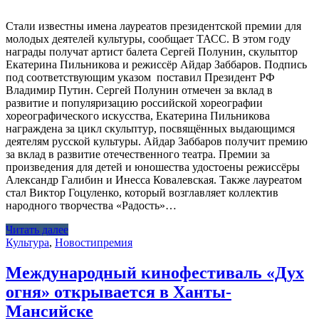
Стали известны имена лауреатов президентской премии для
молодых деятелей культуры, сообщает ТАСС. В этом году
награды получат артист балета Сергей Полунин, скульптор
Екатерина Пильникова и режиссёр Айдар Заббаров. Подпись
под соответствующим указом поставил Президент РФ
Владимир Путин. Сергей Полунин отмечен за вклад в
развитие и популяризацию российской хореографии
хореографического искусства, Екатерина Пильникова
награждена за цикл скульптур, посвящённых выдающимся
деятелям русской культуры. Айдар Заббаров получит премию
за вклад в развитие отечественного театра. Премии за
произведения для детей и юношества удостоены режиссёры
Александр Галибин и Инесса Ковалевская. Также лауреатом
стал Виктор Гоцуленко, который возглавляет коллектив
народного творчества «Радость»…
Читать далее
Культура
,
Новости
премия
Международный кинофестиваль «Дух
огня» открывается в Ханты-
Мансийске