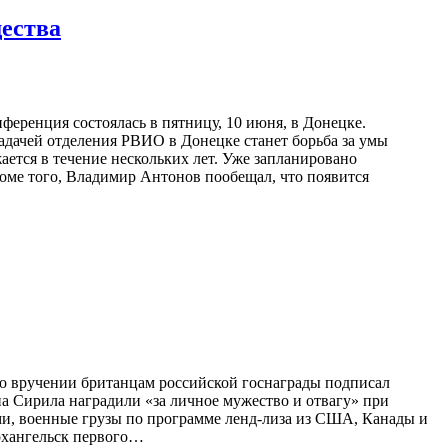
щества
ференция состоялась в пятницу, 10 июня, в Донецке.
адачей отделения РВИО в Донецке станет борьба за умы
ется в течение нескольких лет. Уже запланировано
роме того, Владимир Антонов пообещал, что появится
 о вручении британцам российской госнаграды подписал
а Сирила наградили «за личное мужество и отвагу» при
ми, военные грузы по программе ленд-лиза из США, Канады и
рхангельск первого…