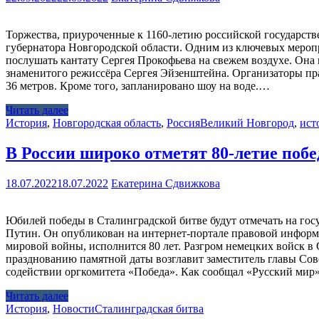
Торжества, приуроченные к 1160-летию российской государстве
губернатора Новгородской области. Одним из ключевых мероп
послушать кантату Сергея Прокофьева на свежем воздухе. Он
знаменитого режиссёра Сергея Эйзенштейна. Организаторы пра
36 метров. Кроме того, запланировано шоу на воде.…
Читать далее
История
,
Новгородская область
,
Россия
Великий Новгород
,
ист
В России широко отметят 80-летие поб
18.07.2022
18.07.2022
Екатерина Сдвижкова
Юбилей победы в Сталинградской битве будут отмечать на го
Путин. Он опубликован на интернет-портале правовой информ
мировой войны, исполнится 80 лет. Разгром немецких войск в 
празднованию памятной даты возглавит заместитель главы Со
содействии оргкомитета «Победа». Как сообщал «Русский мир
Читать далее
История
,
Новости
Сталинградская битва