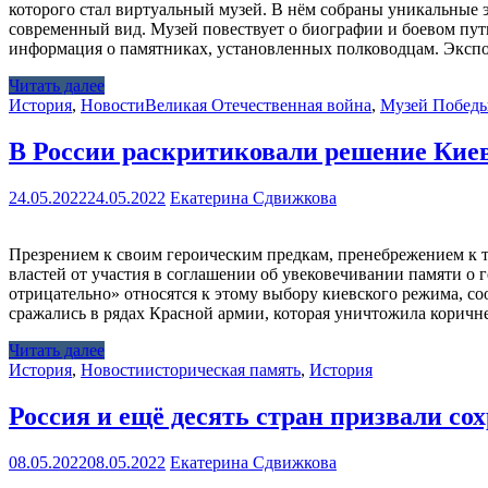
которого стал виртуальный музей. В нём собраны уникальные 
современный вид. Музей повествует о биографии и боевом пут
информация о памятниках, установленных полководцам. Эксп
Читать далее
История
,
Новости
Великая Отечественная война
,
Музей Побед
В России раскритиковали решение Киев
24.05.2022
24.05.2022
Екатерина Сдвижкова
Презрением к своим героическим предкам, пренебрежением к 
властей от участия в соглашении об увековечивании памяти о
отрицательно» относятся к этому выбору киевского режима, 
сражались в рядах Красной армии, которая уничтожила коричн
Читать далее
История
,
Новости
историческая память
,
История
Россия и ещё десять стран призвали со
08.05.2022
08.05.2022
Екатерина Сдвижкова