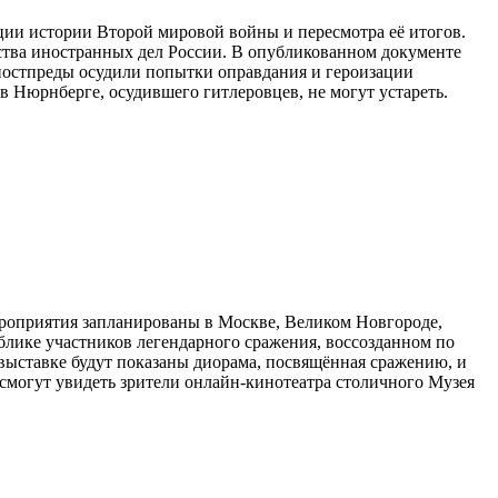
ции истории Второй мировой войны и пересмотра её итогов.
ства иностранных дел России. В опубликованном документе
 постпреды осудили попытки оправдания и героизации
 Нюрнберге, осудившего гитлеровцев, не могут устареть.
ероприятия запланированы в Москве, Великом Новгороде,
блике участников легендарного сражения, воссозданном по
выставке будут показаны диорама, посвящённая сражению, и
 смогут увидеть зрители онлайн-кинотеатра столичного Музея