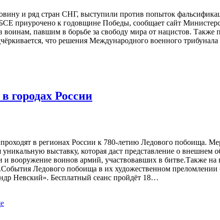
говину и ряд стран СНГ, выступили против попыток фальсифика
ОБСЕ приурочено к годовщине Победы, сообщает сайт Министер
 воинам, павшим в борьбе за свободу мира от нацистов. Также
чёркивается, что решения Международного военного трибунала в
в городах России
 проходят в регионах России к 780-летию Ледового побоища. М
 уникальную выставку, которая даст представление о внешнем о
и и вооружение воинов армий, участвовавших в битве.Также на 
ера.События Ледового побоища в их художественном преломлении
ндр Невский». Бесплатный сеанс пройдёт 18…
е