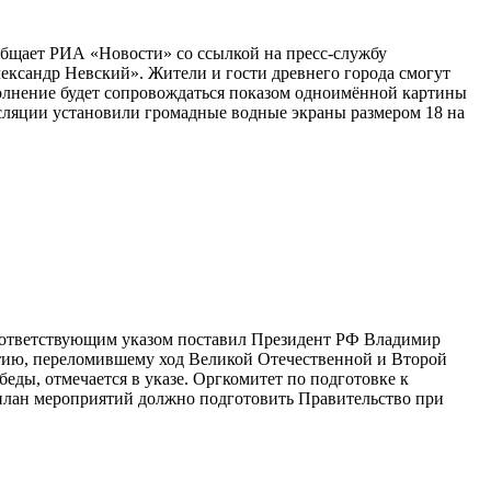
ообщает РИА «Новости» со ссылкой на пресс-службу
ксандр Невский». Жители и гости древнего города смогут
олнение будет сопровождаться показом одноимённой картины
нсляции установили громадные водные экраны размером 18 на
соответствующим указом поставил Президент РФ Владимир
тию, переломившему ход Великой Отечественной и Второй
еды, отмечается в указе. Оргкомитет по подготовке к
 план мероприятий должно подготовить Правительство при