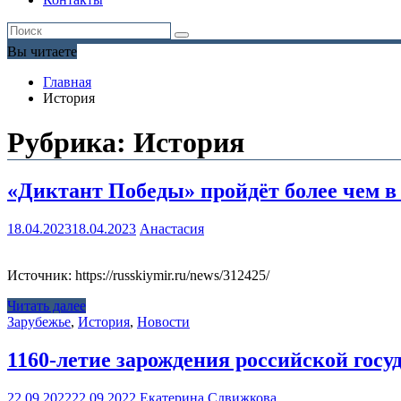
Вы читаете
Главная
История
Рубрика:
История
«Диктант Победы» пройдёт более чем в 
18.04.2023
18.04.2023
Анастасия
Источник: https://russkiymir.ru/news/312425/
Читать далее
Зарубежье
,
История
,
Новости
1160-летие зарождения российской гос
22.09.2022
22.09.2022
Екатерина Сдвижкова