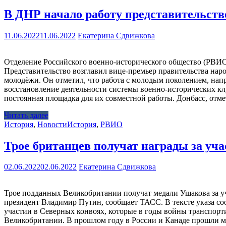
В ДНР начало работу представительств
11.06.2022
11.06.2022
Екатерина Сдвижкова
Отделение Российского военно-исторического общество (РВИО)
Представительство возглавил вице-премьер правительства нар
молодёжи. Он отметил, что работа с молодым поколением, нап
восстановление деятельности системы военно-исторических кл
постоянная площадка для их совместной работы. Донбасс, отме
Читать далее
История
,
Новости
История
,
РВИО
Трое британцев получат награды за уч
02.06.2022
02.06.2022
Екатерина Сдвижкова
Трое подданных Великобритании получат медали Ушакова за у
президент Владимир Путин, сообщает ТАСС. В тексте указа со
участии в Северных конвоях, которые в годы войны транспор
Великобритании. В прошлом году в России и Канаде прошли 