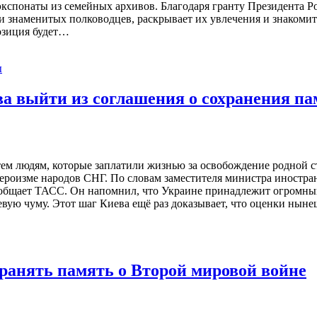
экспонаты из семейных архивов. Благодаря гранту Президента Р
и знаменитых полководцев, раскрывает их увлечения и знакомит
озиция будет…
ы
а выйти из соглашения о сохранения па
тем людям, которые заплатили жизнью за освобождение родной 
 героизме народов СНГ. По словам заместителя министра иностр
сообщает ТАСС. Он напомнил, что Украине принадлежит огромны
евую чуму. Этот шаг Киева ещё раз доказывает, что оценки ны
хранять память о Второй мировой войне