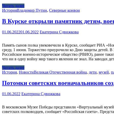
Читать далее
История
Владимир Путин
,
Северные конвои
В Курске открыли памятник детям, во
01.06.2022
01.06.2022
Екатерина Сдвижкова
Память сынов полка увековечили в Курске, сообщает РИА «Нов
среду, 1 июня. Торжество приурочили ко Дню защиты детей. В
Российское военно-историческое общество (РВИО), ранее таких 
что ни в одну войну мир такого явления не знал. На заводах д
Читать далее
История
,
Новости
Великая Отечественная война
,
дети
,
музей
,
п
Потомки советских военачальников со
01.06.2022
Екатерина Сдвижкова
В московском Музее Победы представили «Виртуальный музей
советских полководцев, сообщает «Российская газета». Пред