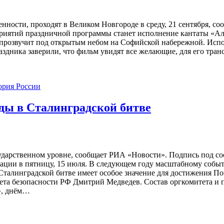
нности, проходят в Великом Новгороде в среду, 21 сентября, с
риятий праздничной программы станет исполнение кантаты «Але
а прозвучит под открытым небом на Софийской набережной. Исп
здника заверили, что фильм увидят все желающие, для его тра
ория России
еды в Сталинградской битве
сударственном уровне, сообщает РИА «Новости». Подпись под 
ации в пятницу, 15 июля. В следующем году масштабному собы
Сталинградской битве имеет особое значение для достижения Поб
вета безопасности РФ Дмитрий Медведев. Состав оргкомитета и
», днём…