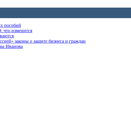
их пособий
: что изменится
ываются
ией» законы о защите бизнеса и граждан
оны Иванова