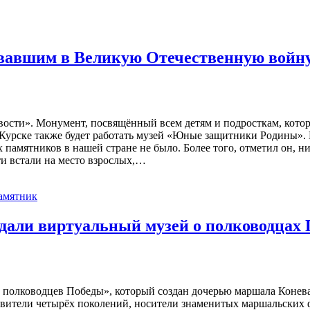
евавшим в Великую Отечественную войн
ости». Монумент, посвящённый всем детям и подросткам, котор
 Курске также будет работать музей «Юные защитники Родины».
памятников в нашей стране не было. Более того, отметил он, ни
ети встали на место взрослых,…
амятник
здали виртуальный музей о полководцах
 полководцев Победы», который создан дочерью маршала Конев
ставители четырёх поколений, носители знаменитых маршальски