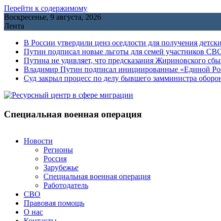
Перейти к содержимому
Воскресенье, 9 августа, 2026
Лента
В России утвердили ценз оседлости для получения детск
Путин подписал новые льготы для семей участников СВО
Путина не удивляет, что предсказания Жириновского сб
Владимир Путин подписал инициированные «Единой Росс
Cуд закрыл процесс по делу бывшего замминистра обор
Специальная военная операция
Новости
Регионы
Россия
Зарубежье
Специальная военная операция
Работодатель
СВО
Правовая помощь
О нас
Контакты