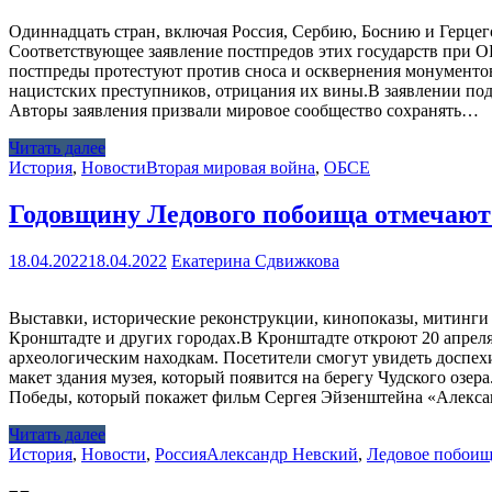
Одиннадцать стран, включая Россия, Сербию, Боснию и Герце
Соответствующее заявление постпредов этих государств при 
постпреды протестуют против сноса и осквернения монументов
нацистских преступников, отрицания их вины.В заявлении под
Авторы заявления призвали мировое сообщество сохранять…
Читать далее
История
,
Новости
Вторая мировая война
,
ОБСЕ
Годовщину Ледового побоища отмечают 
18.04.2022
18.04.2022
Екатерина Сдвижкова
Выставки, исторические реконструкции, кинопоказы, митинги
Кронштадте и других городах.В Кронштадте откроют 20 апреля
археологическим находкам. Посетители смогут увидеть доспех
макет здания музея, который появится на берегу Чудского оз
Победы, который покажет фильм Сергея Эйзенштейна «Алекса
Читать далее
История
,
Новости
,
Россия
Александр Невский
,
Ледовое побоищ