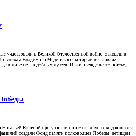
у
ые участвовали в Великой Отечественной войне, открыли в
 По словам Владимира Мединского, который возглавляет
где в мире нет подобных музеев. И это прежде всего потому,
 Победы
а Натальей Коневой при участии потомков других выдающихся
х фамилий создали Фонд памяти полководцев Победы, детищем