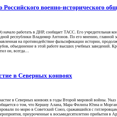
о Российского военно-исторического об
 начало работать в ДНР, сообщает ТАСС. Его учредительная кон
одной республики Владимир Антонов. По его мнению, главной з
равленная на противодействие фальсификации истории, продолжа
убов, объединение в этой работе высших учебных заведений. К
тил он, всегда…
астие в Северных конвоях
частие в Северных конвоях в годы Второй мировой войны. Указ
общается о том, что Кершоу Алана, Мара Филипа Юэна и Морган
тировали по морю в Советский Союз, сражавшийся с гитлеровца
мероприятия, приуроченные к восьмидесятилетию прибытия в А