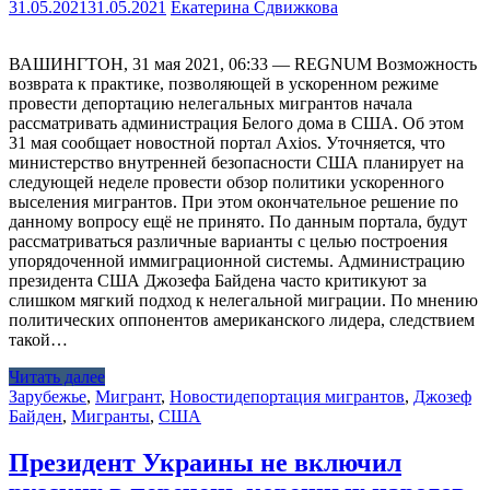
31.05.2021
31.05.2021
Екатерина Сдвижкова
ВАШИНГТОН, 31 мая 2021, 06:33 — REGNUM Возможность
возврата к практике, позволяющей в ускоренном режиме
провести депортацию нелегальных мигрантов начала
рассматривать администрация Белого дома в США. Об этом
31 мая сообщает новостной портал Axios. Уточняется, что
министерство внутренней безопасности США планирует на
следующей неделе провести обзор политики ускоренного
выселения мигрантов. При этом окончательное решение по
данному вопросу ещё не принято. По данным портала, будут
рассматриваться различные варианты с целью построения
упорядоченной иммиграционной системы. Администрацию
президента США Джозефа Байдена часто критикуют за
слишком мягкий подход к нелегальной миграции. По мнению
политических оппонентов американского лидера, следствием
такой…
Читать далее
Зарубежье
,
Мигрант
,
Новости
депортация мигрантов
,
Джозеф
Байден
,
Мигранты
,
США
Президент Украины не включил