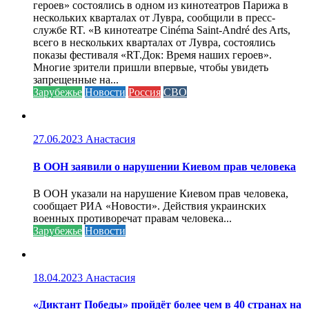
героев» состоялись в одном из кинотеатров Парижа в
нескольких кварталах от Лувра, сообщили в пресс-
службе RT. «В кинотеатре Cinéma Saint-André des Arts,
всего в нескольких кварталах от Лувра, состоялись
показы фестиваля «RT.Док: Время наших героев».
Многие зрители пришли впервые, чтобы увидеть
запрещенные на...
Зарубежье
Новости
Россия
СВО
27.06.2023
Анастасия
В ООН заявили о нарушении Киевом прав человека
В ООН указали на нарушение Киевом прав человека,
сообщает РИА «Новости». Действия украинских
военных противоречат правам человека...
Зарубежье
Новости
18.04.2023
Анастасия
«Диктант Победы» пройдёт более чем в 40 странах на