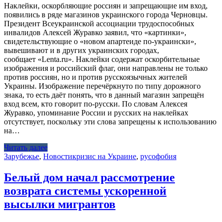
Наклейки, оскорбляющие россиян и запрещающие им вход,
появились в ряде магазинов украинского города Черновцы.
Президент Всеукраинской ассоциации трудоспособных
инвалидов Алексей Журавко заявил, что «картинки»,
свидетельствующие о «новом апартеиде по-украински»,
вывешивают и в других украинских городах,
сообщает «Lenta.ru». Наклейки содержат оскорбительные
изображения и российский флаг, они направлены не только
против россиян, но и против русскоязычных жителей
Украины. Изображение перечёркнуто по типу дорожного
знака, то есть даёт понять, что в данный магазин запрещён
вход всем, кто говорит по-русски. По словам Алексея
Журавко, упоминание России и русских на наклейках
отсутствует, поскольку эти слова запрещены к использованию
на…
Читать далее
Зарубежье
,
Новости
кризис на Украине
,
русофобия
Белый дом начал рассмотрение
возврата системы ускоренной
высылки мигрантов