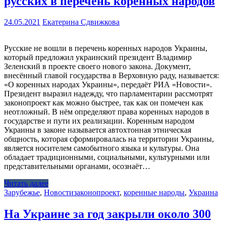
русских в перечень коренных народов
24.05.2021
Екатерина Сдвижкова
Русские не вошли в перечень коренных народов Украины,
который предложил украинский президент Владимир
Зеленский в проекте своего нового закона. Документ,
внесённый главой государства в Верховную раду, называется:
«О коренных народах Украины», передаёт РИА «Новости».
Президент выразил надежду, что парламентарии рассмотрят
законопроект как можно быстрее, так как он помечен как
неотложный. В нём определяют права коренных народов в
государстве и пути их реализации. Коренным народом
Украины в законе называется автохтонная этническая
общность, которая сформировалась на территории Украины,
является носителем самобытного языка и культуры. Она
обладает традиционными, социальными, культурными или
представительными органами, осознаёт…
Читать далее
Зарубежье
,
Новости
законопроект
,
коренные народы
,
Украина
На Украине за год закрыли около 300