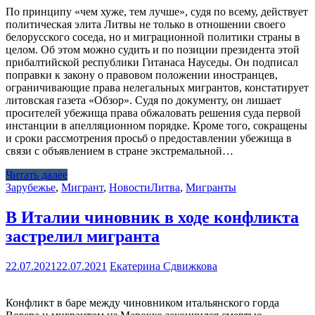
По принципу «чем хуже, тем лучше», судя по всему, действует
политическая элита Литвы не только в отношении своего
белорусского соседа, но и миграционной политики страны в
целом. Об этом можно судить и по позиции президента этой
прибалтийской республики Гитанаса Науседы. Он подписал
поправки к закону о правовом положении иностранцев,
ограничивающие права нелегальных мигрантов, констатирует
литовская газета «Обзор». Судя по документу, он лишает
просителей убежища права обжаловать решения суда первой
инстанции в апелляционном порядке. Кроме того, сокращены
и сроки рассмотрения просьб о предоставлении убежища в
связи с объявлением в стране экстремальной…
Читать далее
Зарубежье
,
Мигрант
,
Новости
Литва
,
Мигранты
В Италии чиновник в ходе конфликта
застрелил мигранта
22.07.2021
22.07.2021
Екатерина Сдвижкова
Конфликт в баре между чиновником итальянского горда