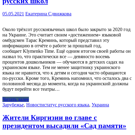
русских школ
05.05.2021
Екатерина Сдвижкова
Около трёхсот русскоязычных школ было закрыто за 2020 год
на Украине. Это считает своим «достижением» языковой
омбудсмен Тарас Креминь, который представил эту
информацию в отчёте о работе за прошлый год,
сообщает Klymenko Time. Ещё одним итогом своей работы он
назвал то, что практически все — девяносто восемь
процентов дошкольников — обучаются в детских садах на
украинском языке. Тем не менее защитнику украинского
языка не нравится, что к детям и сегодня часто обращаются
по-русски. Кроме того, Креминь напомнил, что осталось два с
половиной месяца до момента, когда на украинский должны
будут перейти все театры…
Читать далее
Зарубежье
,
Новости
статус русского языка
,
Украина
Жители Киргизии во главе с
президентом высадили «Сад памяти»