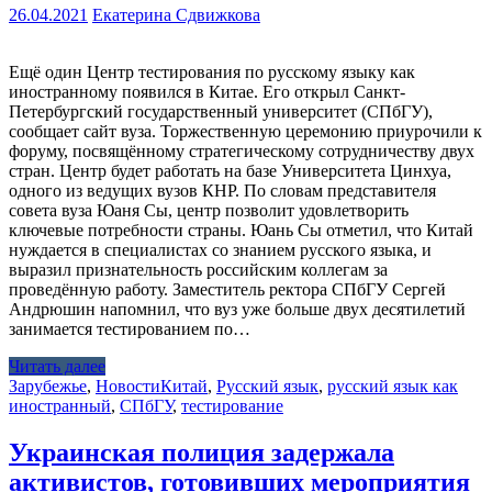
26.04.2021
Екатерина Сдвижкова
Ещё один Центр тестирования по русскому языку как
иностранному появился в Китае. Его открыл Санкт-
Петербургский государственный университет (СПбГУ),
сообщает сайт вуза. Торжественную церемонию приурочили к
форуму, посвящённому стратегическому сотрудничеству двух
стран. Центр будет работать на базе Университета Цинхуа,
одного из ведущих вузов КНР. По словам представителя
совета вуза Юаня Сы, центр позволит удовлетворить
ключевые потребности страны. Юань Сы отметил, что Китай
нуждается в специалистах со знанием русского языка, и
выразил признательность российским коллегам за
проведённую работу. Заместитель ректора СПбГУ Сергей
Андрюшин напомнил, что вуз уже больше двух десятилетий
занимается тестированием по…
Читать далее
Зарубежье
,
Новости
Китай
,
Русский язык
,
русский язык как
иностранный
,
СПбГУ
,
тестирование
Украинская полиция задержала
активистов, готовивших мероприятия