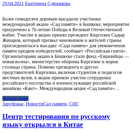
29.04.2021
Екатерина Сдвижкова
Более семидесяти деревьев высадили участники
международной акции «Сад памяти» в Бишкеке, мероприятие
приурочено к 76-летию Победы в Великой Отечественной
войне. Участие в акции принял президент Киргизии Садыр
Жапаров, который призвал чиновников и жителей страны
присоединиться к высадке «Сада памяти» для увековечения
памяти предков-победителей, сообщает «Российская газета».
Организаторами акции в Бишкеке стали фонд «Евразийцы —
новая волна», министерство обороны Киргизии и мэрия
столицы страны. Помимо президента и других
представителей Киргизии, включая студентов и педагогов
местных вузов, в акции приняли участие сотрудники
российского посольства и военнослужащие российской
авиабазы «Кант». Международная акция «Сад памяти»…
Читать далее
Зарубежье
,
Новости
Сад памяти
,
СНГ
Центр тестирования по русскому
языку открылся в Китае