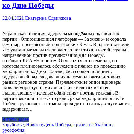
ко Дню Победы
22.04.2021
Екатерина Сдвижкова
Украинская полиция задержала молодёжных активистов
партии «Оппозиционная платформа — За жизнь» и сорвала
семинар, посвящённый подготовке к 9 мая. В партии заявили,
что указанные меры стали частью политики властей страны,
направленной против празднования Дня Победы,
сообщает РИА «Новости». Отмечается, что семинар, на
котором планировалось обсуждение планов по проведению
мероприятий ко Дню Победы, был сорван полицией,
задержавшей ряд следовавших на семинар активистов из
разных регионов страны. Парламентские оппозиционеры
назвали «преступными» действия киевских властей,
выдвигающих «нелепые обвинения» против граждан. В
партии заявили о том, что ради срыва мероприятий в честь
Победы руководство страны проводит политику запугивания,
задерживает…
Читать далее
Зарубежье
,
Новости
День Победы
,
кризис на Украине
,
русофобия