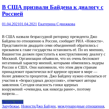
В США призвали Байдена к диалогу с
Россией
01.04.2021
01.04.2021
Екатерина Сдвижкова
В США назвали безрассудной риторику президента Джо
Байдена по отношению к России, сообщает РИА «Новости».
Представители двадцати семи объединений обратились с
призывом к главе государства остановить её. По их мнению,
Вашингтон должен приступить к конструктивному диалогу с
Москвой. Организации объявили, что их очень беспокоит
негативный характер мнений, которыми обменялись лидеры
России и США. Они напомнили, что этим двум странам
принадлежит практически всё ядерное оружие в мире —
более девяноста процентов. Джо Байдену нужно отказаться от
участия в «безрассудных дискуссиях», отмечают авторы
заявления. Сегодня опасность гонки ядерных
вооружений «очевидна, как никогда ранее», поэтому
назрела…
Читать далее
Зарубежье
,
Новости
Джо Байден
,
международные отношения
,