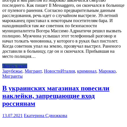
Вогера и мигрантом из Марокко закончился смертью
последнего. Как пишет Il Messaggero, он скончался в больнице
от пулевого ранения. Согласно предварительным данным
расследования, речь идет о случайном выстреле. 39-летний
марокканец приставал к некоторым посетителям бара. И
находившийся там же советник по безопасности
муниципалитета Вогера Массимо Адриатичи решил вызвать
полицию. Мужчина услышал этот телефонный разговор и
начал толкать чиновника, у которого в руках был пистолет.
Когда советник упал на землю, прозвучал выстрел. Раненого
доставили в больницу, где он и скончался. Прибывшая на
место полиция…
Читать далее
Зарубежье
,
Мигрант
,
Новости
Италия
,
криминал
,
Марокко
,
Мигранты
В украинских магазинах повесили
наклейки, запрещающие вход
россиянам
13.07.2021
Екатерина Сдвижкова