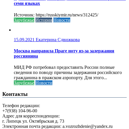
семи языках
Источник: https://russkiymir.ru/news/312425/
Зарубежье
История
Новости
15.09.2021
Екатерина Сдвижкова
Москва направила Праге ноту из-за задержания
россиянина
МИД РФ потребовал предоставить России полные
сведения по поводу причины задержания российского
гражданина в пражском аэропорту. Для этого...
Зарубежье
Новости
Контакты
Телефон редакции:
+7(938) 104-96-00
Адрес для корреспонденции:
г. Липецк ул. Октябрьская д. 73
Электронная почта редакции: a.vozrozhdenie@yandex.ru