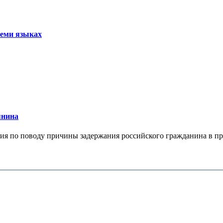
семи языках
янина
я по поводу причины задержания российского гражданина в праж