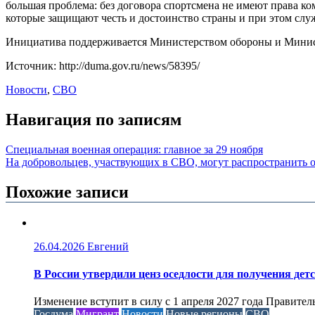
большая проблема: без договора спортсмена не имеют права ко
которые защищают честь и достоинство страны и при этом слу
Инициатива поддерживается Министерством обороны и Минис
Источник: http://duma.gov.ru/news/58395/
Новости
,
СВО
Навигация по записям
Специальная военная операция: главное за 29 ноября
На добровольцев, участвующих в СВО, могут распространить о
Похожие записи
26.04.2026
Евгений
В России утвердили ценз оседлости для получения дет
Изменение вступит в силу с 1 апреля 2027 года Правител
Госдума
Мигрант
Новости
Новые регионы
СВО