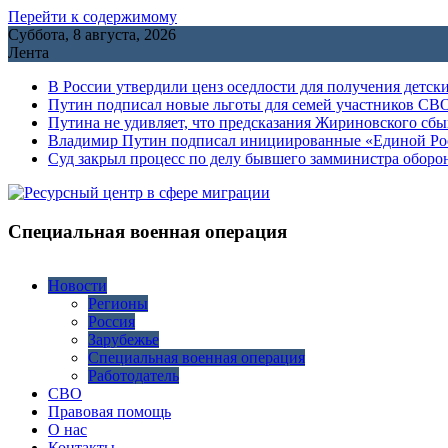
Перейти к содержимому
Суббота, 8 августа, 2026
Лента
В России утвердили ценз оседлости для получения детск
Путин подписал новые льготы для семей участников СВО
Путина не удивляет, что предсказания Жириновского сб
Владимир Путин подписал инициированные «Единой Росс
Cуд закрыл процесс по делу бывшего замминистра обор
Специальная военная операция
Новости
Регионы
Россия
Зарубежье
Специальная военная операция
Работодатель
СВО
Правовая помощь
О нас
Контакты