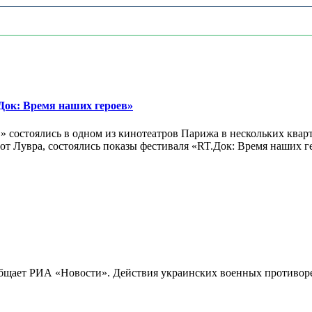
ок: Время наших героев»
 состоялись в одном из кинотеатров Парижа в нескольких кварт
лах от Лувра, состоялись показы фестиваля «RT.Док: Время наших
бщает РИА «Новости». Действия украинских военных противореч