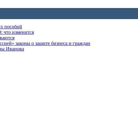
их пособий
: что изменится
ываются
ией» законы о защите бизнеса и граждан
оны Иванова