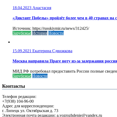
18.04.2023
Анастасия
«Диктант Победы» пройдёт более чем в 40 странах на 
Источник: https://russkiymir.ru/news/312425/
Зарубежье
История
Новости
15.09.2021
Екатерина Сдвижкова
Москва направила Праге ноту из-за задержания росси
МИД РФ потребовал предоставить России полные сведени
Зарубежье
Новости
Контакты
Телефон редакции:
+7(938) 104-96-00
Адрес для корреспонденции:
г. Липецк ул. Октябрьская д. 73
Электронная почта редакции: a.vozrozhdenie@yandex.ru