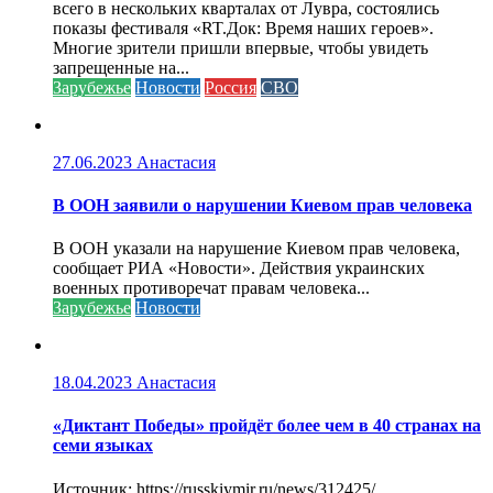
всего в нескольких кварталах от Лувра, состоялись
показы фестиваля «RT.Док: Время наших героев».
Многие зрители пришли впервые, чтобы увидеть
запрещенные на...
Зарубежье
Новости
Россия
СВО
27.06.2023
Анастасия
В ООН заявили о нарушении Киевом прав человека
В ООН указали на нарушение Киевом прав человека,
сообщает РИА «Новости». Действия украинских
военных противоречат правам человека...
Зарубежье
Новости
18.04.2023
Анастасия
«Диктант Победы» пройдёт более чем в 40 странах на
семи языках
Источник: https://russkiymir.ru/news/312425/