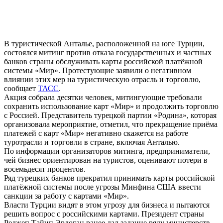
В туристической Анталье, расположенной на юге Турции,
состоялся митинг против отказа государственных и частных
банков страны обслуживать карты российской платёжной
системы «Мир». Протестующие заявили о негативном
влиянии этих мер на туристическую отрасль и торговлю,
сообщает
ТАСС
.
Акция собрала десятки человек, митингующие требовали
сохранить использование карт «Мир» и продолжить торговлю
с Россией. Представитель турецкой партии «Родина», которая
организовала мероприятие, отметил, что прекращение приёма
платежей с карт «Мир» негативно скажется на работе
туротрасли и торговли в стране, включая Анталью.
По информации организаторов митинга, предприниматели,
чей бизнес ориентирован на туристов, оценивают потери в
восемьдесят процентов.
Ряд турецких банков прекратил принимать карты российской
платёжной системы после угрозы Минфина США ввести
санкции за работу с картами «Мир».
Власти Турции видят в этом угрозу для бизнеса и пытаются
решить вопрос с российскими картами. Президент страны
Реджеп Тайип Эрдоган ранее дал задание ряду министерств