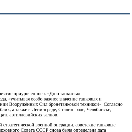
иятие приуроченное к «Дню танкиста».
да, «учитывая особо важное значение танковых и
щении Вооружённых Сил бронетанковой техникой». Согласно
ублик, а также в Ленинграде, Сталинграде, Челябинске,
цать артиллерийских залпов.
кой стратегической военной операции, советские танковые
ерховного Совета СССР снова была определена дата