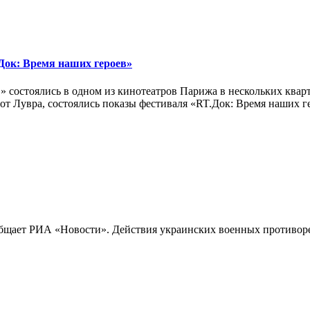
ок: Время наших героев»
 состоялись в одном из кинотеатров Парижа в нескольких кварт
лах от Лувра, состоялись показы фестиваля «RT.Док: Время наших
бщает РИА «Новости». Действия украинских военных противореч