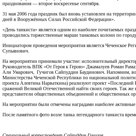
празднования — второе воскресенье сентября.
31 мая 2006 года праздник был вновь установлен на территор
дней в Вооружённых Силах Российской Федерации».
«День танкиста» является одним из наиболее почитаемых празд
проводились торжественные марши танковых колонн по городу
Инициатором проведения мероприятия является Чеченское Рег
Супьянович.
На мероприятии принимали участие: исполнительный директор
Руководитель ВПК «От Героя к Герою» Джамалуев Роман Рам
Али Умарович, Гучигов Сайпуддин Баудинович. Напомним, во
Министерства Чеченской Республики по национальной политике
проекта Алевтина Нарваткина) реализуют проект «Последний
сражений Великой Отечественной найти своих героев. Так же
представители общественных объединений и общественных ор
На мероприятии были отмечены наградами наиболее активные 
После памятного фото возле танка легендарного танкиста вре
Специальный корреспондент Сайпуддин Гучигов