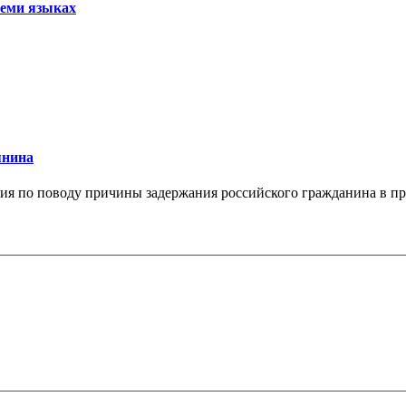
семи языках
янина
я по поводу причины задержания российского гражданина в праж