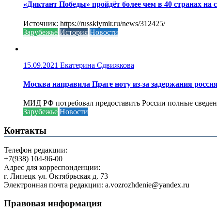
«Диктант Победы» пройдёт более чем в 40 странах на 
Источник: https://russkiymir.ru/news/312425/
Зарубежье
История
Новости
15.09.2021
Екатерина Сдвижкова
Москва направила Праге ноту из-за задержания росси
МИД РФ потребовал предоставить России полные сведени
Зарубежье
Новости
Контакты
Телефон редакции:
+7(938) 104-96-00
Адрес для корреспонденции:
г. Липецк ул. Октябрьская д. 73
Электронная почта редакции: a.vozrozhdenie@yandex.ru
Правовая информация