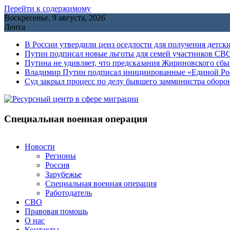
Перейти к содержимому
Воскресенье, 9 августа, 2026
Лента
В России утвердили ценз оседлости для получения детск
Путин подписал новые льготы для семей участников СВО
Путина не удивляет, что предсказания Жириновского сб
Владимир Путин подписал инициированные «Единой Росс
Cуд закрыл процесс по делу бывшего замминистра обор
Специальная военная операция
Новости
Регионы
Россия
Зарубежье
Специальная военная операция
Работодатель
СВО
Правовая помощь
О нас
Контакты