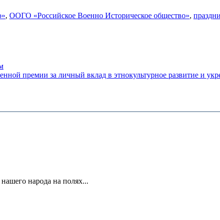
ю»
,
ООГО «Российское Военно Историческое общество»
,
праздн
м
ственной премии за личный вклад в этнокультурное развитие 
 нашего народа на полях...