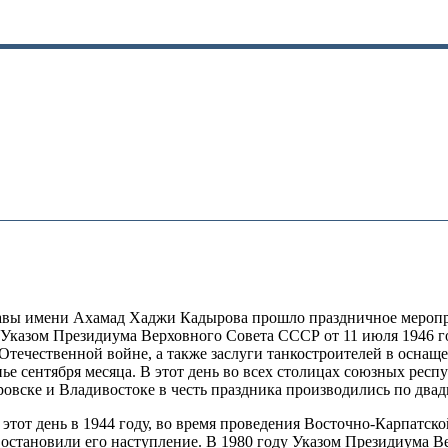
лавы имени Ахамад Хаджи Кадырова прошло праздничное меропр
Указом Президиума Верховного Совета СССР от 11 июля 1946 го
Отечественной войне, а также заслуги танкостроителей в осна
нье сентября месяца. В этот день во всех столицах союзных респ
овске и Владивостоке в честь праздника производились по двад
 в этот день в 1944 году, во время проведения Восточно-Карпатс
остановили его наступление. В 1980 году Указом Президиума В