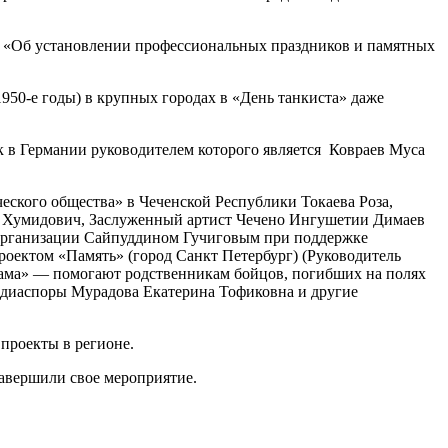
на «Об установлении профессиональных праздников и памятных
1950-е годы) в крупных городах в «День танкиста» даже
 в Германии руководителем которого является Ковраев Муса
ского общества» в Чеченской Республики Токаева Роза,
 Хумидович, Заслуженный артист Чечено Ингушетии Димаев
 организации Сайпуддином Гучиговым при поддержке
роектом «Память» (город Санкт Петербург) (Руководитель
мама» — помогают родственникам бойцов, погибших на полях
й диаспоры Мурадова Екатерина Тофиковна и другие
проекты в регионе.
завершили свое мероприятие.