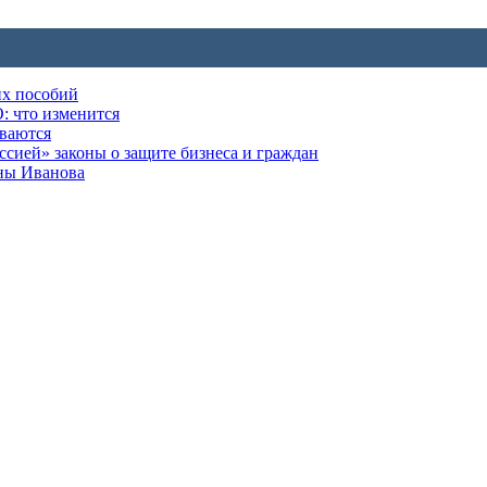
их пособий
: что изменится
ываются
ией» законы о защите бизнеса и граждан
оны Иванова