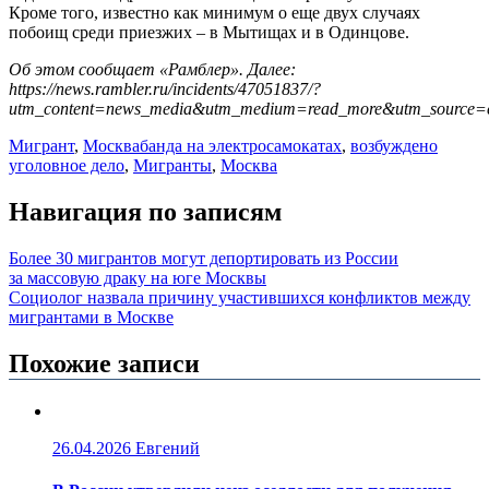
Кроме того, известно как минимум о еще двух случаях
побоищ среди приезжих – в Мытищах и в Одинцове.
Об этом сообщает «Рамблер». Далее:
https://news.rambler.ru/incidents/47051837/?
utm_content=news_media&utm_medium=read_more&utm_source=c
Мигрант
,
Москва
банда на электросамокатах
,
возбуждено
уголовное дело
,
Мигранты
,
Москва
Навигация по записям
Более 30 мигрантов могут депортировать из России
за массовую драку на юге Москвы
Социолог назвала причину участившихся конфликтов между
мигрантами в Москве
Похожие записи
26.04.2026
Евгений