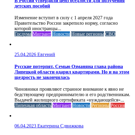
В России утвердили ценз оседлости для получения
детских пособий
Изменение вступит в силу с 1 апреля 2027 года
Правительство России закрепило норму, согласно
которой иностранцы...
Госдума
Мигрант
Новости
Новые регионы
СВО
25.04.2026
Евгений
Русские потерпят. Семью Озманяна глава района
Липецкой области одарил квартирами. Но и на этом
щедрость не закончилась
Чиновники проявляют странное внимание к явно не
бедствующему предпринимателю и его родственникам.
Выдачей жилищного сертификата «нуждающейся»...
Липецкая область
Мигрант
Новости
Регионы
Россия
06.04.2023
Екатерина Сдвижкова