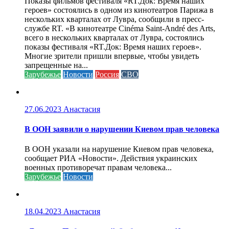
Показы фильмов фестиваля «RT.Док: Время наших
героев» состоялись в одном из кинотеатров Парижа в
нескольких кварталах от Лувра, сообщили в пресс-
службе RT. «В кинотеатре Cinéma Saint-André des Arts,
всего в нескольких кварталах от Лувра, состоялись
показы фестиваля «RT.Док: Время наших героев».
Многие зрители пришли впервые, чтобы увидеть
запрещенные на...
Зарубежье
Новости
Россия
СВО
27.06.2023
Анастасия
В ООН заявили о нарушении Киевом прав человека
В ООН указали на нарушение Киевом прав человека,
сообщает РИА «Новости». Действия украинских
военных противоречат правам человека...
Зарубежье
Новости
18.04.2023
Анастасия