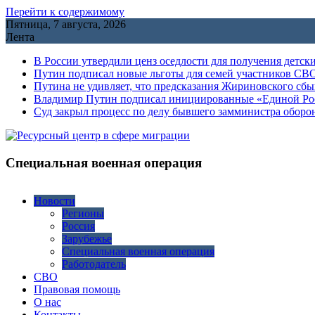
Перейти к содержимому
Пятница, 7 августа, 2026
Лента
В России утвердили ценз оседлости для получения детск
Путин подписал новые льготы для семей участников СВО
Путина не удивляет, что предсказания Жириновского сб
Владимир Путин подписал инициированные «Единой Росс
Cуд закрыл процесс по делу бывшего замминистра обор
Специальная военная операция
Новости
Регионы
Россия
Зарубежье
Специальная военная операция
Работодатель
СВО
Правовая помощь
О нас
Контакты