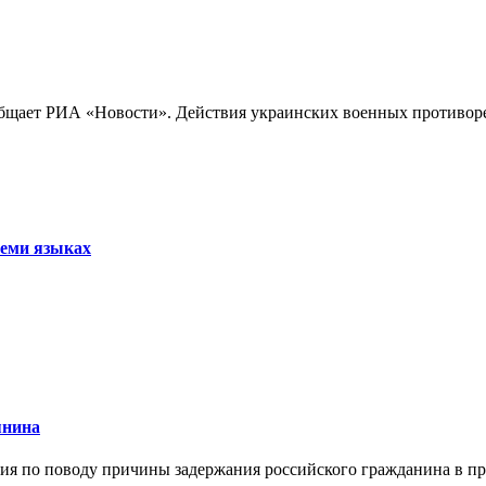
бщает РИА «Новости». Действия украинских военных противореч
семи языках
янина
я по поводу причины задержания российского гражданина в праж