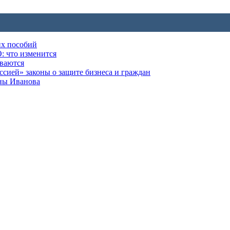
их пособий
: что изменится
ываются
ией» законы о защите бизнеса и граждан
оны Иванова