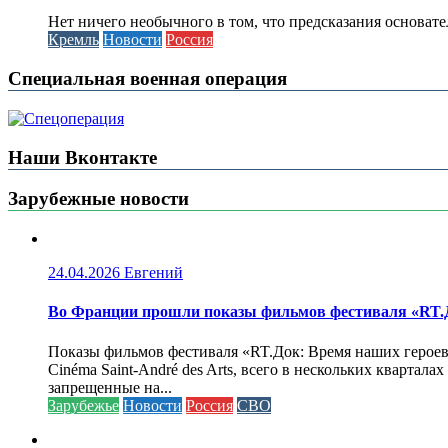
Нет ничего необычного в том, что предсказания основа
Кремль
Новости
Россия
Специальная военная операция
Наши Вконтакте
Зарубежные новости
24.04.2026
Евгений
Во Франции прошли показы фильмов фестиваля «RT.Д
Показы фильмов фестиваля «RT.Док: Время наших героев»
Cinéma Saint-André des Arts, всего в нескольких кварта
запрещенные на...
Зарубежье
Новости
Россия
СВО