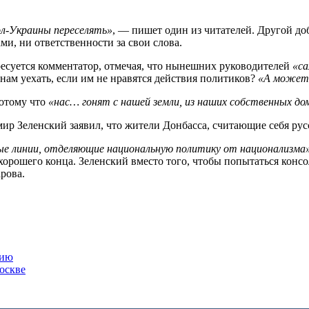
ол-Украины переселять»
, — пишет один из читателей. Другой до
ами, ни ответственности за свои слова.
суется комментатор, отмечая, что нынешних руководителей
«са
нам уехать, если им не нравятся действия политиков?
«А может,
потому что
«нас… гонят с нашей земли, из наших собственных дом
ир Зеленский заявил, что жители Донбасса, считающие себя рус
ные линии, отделяющие национальную политику от национализма
ь хорошего конца. Зеленский вместо того, чтобы попытаться кон
арова.
сию
оскве