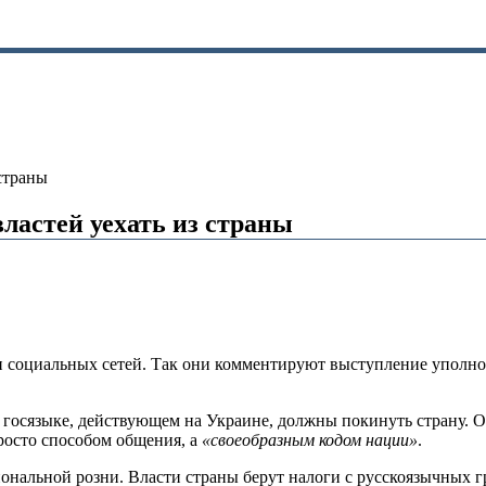
страны
ластей уехать из страны
и социальных сетей. Так они комментируют выступление уполно
 о госязыке, действующем на Украине, должны покинуть страну. 
просто способом общения, а
«своеобразным кодом нации»
.
нальной розни. Власти страны берут налоги с русскоязычных гр