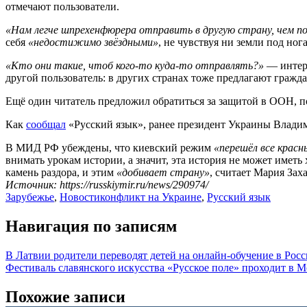
отмечают пользователи.
«Нам легче шпрехенфюрера отправить в другую страну, чем п
себя
«недостижимо звёздными»
, не чувствуя ни земли под ног
«Кто они такие, чтоб кого-то куда-то отправлять?»
— интере
другой пользователь: в других странах тоже предлагают гражда
Ещё один читатель предложил обратиться за защитой в ООН, 
Как
сообщал
«Русский язык», ранее президент Украины Владим
В МИД РФ убеждены, что киевский режим
«перешёл все крас
внимать урокам истории, а значит, эта история не может имет
камень раздора, и этим
«добивает страну»
, считает Мария Зах
Источник: https://russkiymir.ru/news/290974/
Зарубежье
,
Новости
конфликт на Украине
,
Русский язык
Навигация по записям
В Латвии родители переводят детей на онлайн-обучение в Рос
Фестиваль славянского искусства «Русское поле» проходит в М
Похожие записи