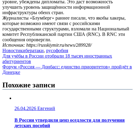
уровне, убеждены дипломаты. Это даст возможность
улучшить уровень защищённости информационной
инфраструктуры обеих стран.
Журналисты «Блумберг» раннее писали, что якобы хакеры,
которые возможно имеют связи с российскими
государственными структурами, взломали на Национальный
комитет Республиканской партии США (RNC). В RNC эти
сообщения опровергли.
Источник: https://russkiymir.ru/news/289928/
Новости
кибератаки
,
русофобия
Навигация
Для учёбы в России отобрали 18 тысяч иностранных
абитуриентов
по
Форум «Россия — Донбасс: единство приоритетов» пройдёт в
записям
Донецке
Похожие записи
26.04.2026
Евгений
В России утвердили ценз оседлости для получения
детских пособий