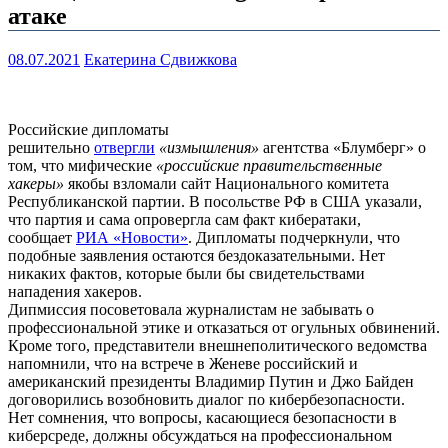
атаке
08.07.2021
Екатерина Сдвижкова
Российские дипломаты
решительно
отвергли
«измышления»
агентства «Блумберг» о
том, что мифические
«российские правительственные
хакеры»
якобы взломали сайт Национального комитета
Республиканской партии. В посольстве РФ в США указали,
что партия и сама опровергла сам факт кибератаки,
сообщает
РИА «Новости»
. Дипломаты подчеркнули, что
подобные заявления остаются бездоказательными. Нет
никаких фактов, которые были бы свидетельствами
нападения хакеров.
Дипмиссия посоветовала журналистам не забывать о
профессиональной этике и отказаться от огульных обвинений.
Кроме того, представители внешнеполитического ведомства
напомнили, что на встрече в Женеве российский и
американский президенты Владимир Путин и Джо Байден
договорились возобновить диалог по кибербезопасности.
Нет сомнения, что вопросы, касающиеся безопасности в
киберсреде, должны обсуждаться на профессиональном