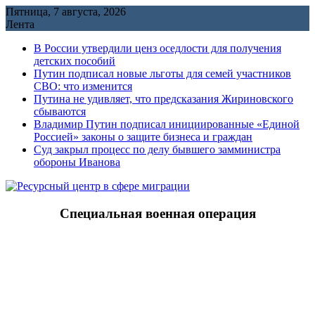
Перейти
Пятница, 7 августа, 2026
к
Лента
содержимому
В России утвердили ценз оседлости для получения
детских пособий
Путин подписал новые льготы для семей участников
СВО: что изменится
Путина не удивляет, что предсказания Жириновского
сбываются
Владимир Путин подписал инициированные «Единой
Россией» законы о защите бизнеса и граждан
Cуд закрыл процесс по делу бывшего замминистра
обороны Иванова
Специальная военная операция