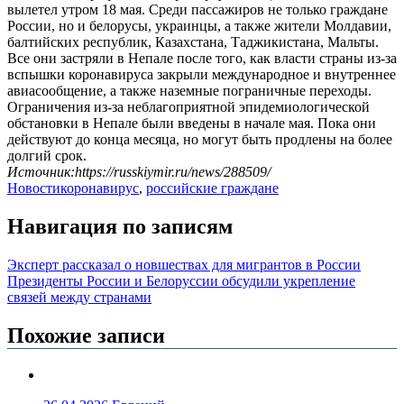
вылетел утром 18 мая. Среди пассажиров не только граждане
России, но и белорусы, украинцы, а также жители Молдавии,
балтийских республик, Казахстана, Таджикистана, Мальты.
Все они застряли в Непале после того, как власти страны из-за
вспышки коронавируса закрыли международное и внутреннее
авиасообщение, а также наземные пограничные переходы.
Ограничения из-за неблагоприятной эпидемиологической
обстановки в Непале были введены в начале мая. Пока они
действуют до конца месяца, но могут быть продлены на более
долгий срок.
Источник:https://russkiymir.ru/news/288509/
Новости
коронавирус
,
российские граждане
Навигация по записям
Эксперт рассказал о новшествах для мигрантов в России
Президенты России и Белоруссии обсудили укрепление
связей между странами
Похожие записи