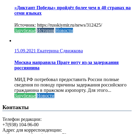
«Диктант Победы» пройдёт более чем в 40 странах на
семи языках
Источник: https://russkiymir.ru/news/312425/
Зарубежье
История
Новости
15.09.2021
Екатерина Сдвижкова
Москва направила Праге ноту из-за задержания
россиянина
МИД РФ потребовал предоставить России полные
сведения по поводу причины задержания российского
гражданина в пражском аэропорту. Для этого...
Зарубежье
Новости
Контакты
Телефон редакции:
+7(938) 104-96-00
Адрес для корреспонденции: