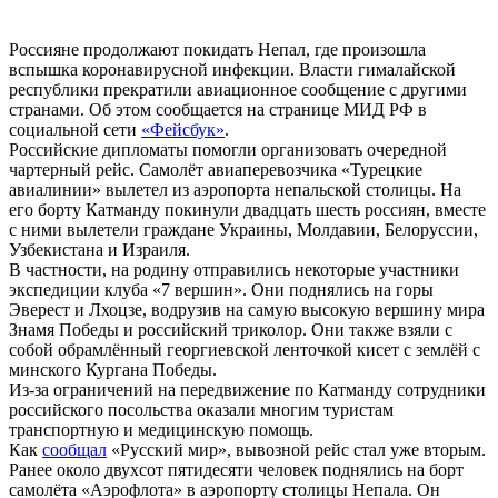
Россияне продолжают покидать Непал, где произошла
вспышка коронавирусной инфекции. Власти гималайской
республики прекратили авиационное сообщение с другими
странами. Об этом сообщается на странице МИД РФ в
социальной сети
«Фейсбук»
.
Российские дипломаты помогли организовать очередной
чартерный рейс. Самолёт авиаперевозчика «Турецкие
авиалинии» вылетел из аэропорта непальской столицы. На
его борту Катманду покинули двадцать шесть россиян, вместе
с ними вылетели граждане Украины, Молдавии, Белоруссии,
Узбекистана и Израиля.
В частности, на родину отправились некоторые участники
экспедиции клуба «7 вершин». Они поднялись на горы
Эверест и Лхоцзе, водрузив на самую высокую вершину мира
Знамя Победы и российский триколор. Они также взяли с
собой обрамлённый георгиевской ленточкой кисет с землёй с
минского Кургана Победы.
Из-за ограничений на передвижение по Катманду сотрудники
российского посольства оказали многим туристам
транспортную и медицинскую помощь.
Как
сообщал
«Русский мир», вывозной рейс стал уже вторым.
Ранее около двухсот пятидесяти человек поднялись на борт
самолёта «Аэрофлота» в аэропорту столицы Непала. Он