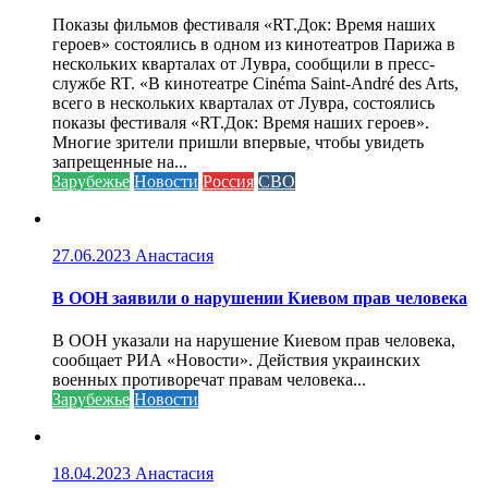
Показы фильмов фестиваля «RT.Док: Время наших
героев» состоялись в одном из кинотеатров Парижа в
нескольких кварталах от Лувра, сообщили в пресс-
службе RT. «В кинотеатре Cinéma Saint-André des Arts,
всего в нескольких кварталах от Лувра, состоялись
показы фестиваля «RT.Док: Время наших героев».
Многие зрители пришли впервые, чтобы увидеть
запрещенные на...
Зарубежье
Новости
Россия
СВО
27.06.2023
Анастасия
В ООН заявили о нарушении Киевом прав человека
В ООН указали на нарушение Киевом прав человека,
сообщает РИА «Новости». Действия украинских
военных противоречат правам человека...
Зарубежье
Новости
18.04.2023
Анастасия