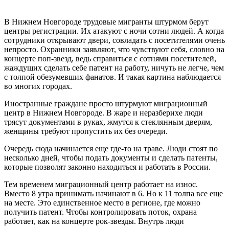
В Нижнем Новгороде трудовые мигранты штурмом берут
центры регистрации. Их атакуют с ночи сотни людей. А когда
сотрудники открывают двери, совладать с посетителями очень
непросто. Охранники заявляют, что чувствуют себя, словно на
концерте поп-звезд, ведь справиться с сотнями посетителей,
жаждущих сделать себе патент на работу, ничуть не легче, чем
с толпой обезумевших фанатов. И такая картина наблюдается
во многих городах.
Иностранные граждане просто штурмуют миграционный
центр в Нижнем Новгороде. В жаре и неразберихе люди
трясут документами в руках, жмутся к стеклянным дверям,
женщины требуют пропустить их без очереди.
Очередь сюда начинается еще где-то на траве. Люди стоят по
несколько дней, чтобы подать документы и сделать патенты,
которые позволят законно находиться и работать в России.
Тем временем миграционный центр работает на износ.
Вместо 8 утра принимать начинают в 6. Но к 11 толпа все еще
на месте. Это единственное место в регионе, где можно
получить патент. Чтобы контролировать поток, охрана
работает, как на концерте рок-звезды. Внутрь люди