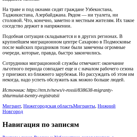
На траве и под окнами сидят граждане Узбекистана,
Таджикистана, Азербайджана. Рядом — ни туалета, ни
столовой. Что, конечно, заметно и местным жителям. Их такое
соседство держит в напряжении.
Подобная ситуация складывается и в других регионах. В
крупнейшем миграционном центре Сахарово в Подмосковье
после майских праздников тоже были замечены огромные
очереди, которые, правда, быстро закончились.
Сотрудники миграционной службы отмечают: окончание
льготного периода совпадает еще и с началом рабочего сезона
у приезжих из ближнего зарубежья. Но рассуждать об этом им
некогда, надо успеть обслужить как можно больше людей.
Источник: https://ren.tv/news/v-rossii/838638-migranty-
shturmuiut-tsentry-registratsii
Мигрант
,
Нижегородская область
Мигранты
,
Нижний
Новгород
Навигация по записям