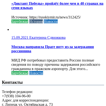
«Диктант Победы» пройдёт более чем в 40 странах на
семи языках
Источник: https://russkiymir.ru/news/312425/
Зарубежье
История
Новости
15.09.2021
Екатерина Сдвижкова
Москва направила Праге ноту из-за задержания
россиянина
МИД РФ потребовал предоставить России полные
сведения по поводу причины задержания российского
гражданина в пражском аэропорту. Для этого...
Зарубежье
Новости
Контакты
Телефон редакции:
+7(938) 104-96-00
Адрес для корреспонденции:
г. Липецк ул. Октябрьская д. 73