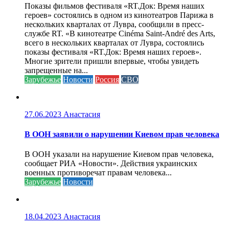
Показы фильмов фестиваля «RT.Док: Время наших
героев» состоялись в одном из кинотеатров Парижа в
нескольких кварталах от Лувра, сообщили в пресс-
службе RT. «В кинотеатре Cinéma Saint-André des Arts,
всего в нескольких кварталах от Лувра, состоялись
показы фестиваля «RT.Док: Время наших героев».
Многие зрители пришли впервые, чтобы увидеть
запрещенные на...
Зарубежье
Новости
Россия
СВО
27.06.2023
Анастасия
В ООН заявили о нарушении Киевом прав человека
В ООН указали на нарушение Киевом прав человека,
сообщает РИА «Новости». Действия украинских
военных противоречат правам человека...
Зарубежье
Новости
18.04.2023
Анастасия