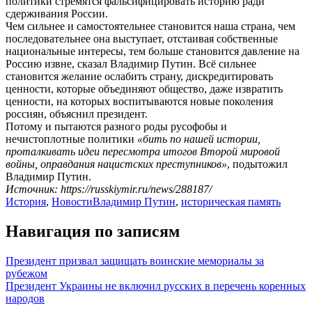
политики стремятся фальсифицировать историю ради
сдерживания России.
Чем сильнее и самостоятельнее становится наша страна, чем
последовательнее она выступает, отстаивая собственные
национальные интересы, тем больше становится давление на
Россию извне, сказал Владимир Путин. Всё сильнее
становится желание ослабить страну, дискредитировать
ценности, которые объединяют общество, даже извратить
ценности, на которых воспитываются новые поколения
россиян, объяснил президент.
Потому и пытаются разного роды русофобы и
нечистоплотные политики
«бить по нашей истории,
проталкивать идеи пересмотра итогов Второй мировой
войны, оправдания нацистских преступников»
, подытожил
Владимир Путин.
Источник: https://russkiymir.ru/news/288187/
История
,
Новости
Владимир Путин
,
историческая память
Навигация по записям
Президент призвал защищать воинские мемориалы за
рубежом
Президент Украины не включил русских в перечень коренных
народов