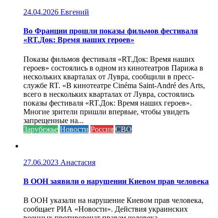
24.04.2026
Евгений
Во Франции прошли показы фильмов фестиваля
«RT.Док: Время наших героев»
Показы фильмов фестиваля «RT.Док: Время наших
героев» состоялись в одном из кинотеатров Парижа в
нескольких кварталах от Лувра, сообщили в пресс-
службе RT. «В кинотеатре Cinéma Saint-André des Arts,
всего в нескольких кварталах от Лувра, состоялись
показы фестиваля «RT.Док: Время наших героев».
Многие зрители пришли впервые, чтобы увидеть
запрещенные на...
Зарубежье
Новости
Россия
СВО
27.06.2023
Анастасия
В ООН заявили о нарушении Киевом прав человека
В ООН указали на нарушение Киевом прав человека,
сообщает РИА «Новости». Действия украинских
военных противоречат правам человека...