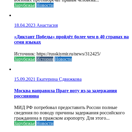
Зарубежье
Новости
18.04.2023
Анастасия
«Диктант Победы» пройдёт более чем в 40 странах на
семи языках
Источник: https://russkiymir.ru/news/312425/
Зарубежье
История
Новости
15.09.2021
Екатерина Сдвижкова
Москва направила Праге ноту из-за задержания
россиянина
МИД РФ потребовал предоставить России полные
сведения по поводу причины задержания российского
гражданина в пражском аэропорту. Для этого...
Зарубежье
Новости