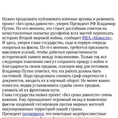
Нужно продолжать публиковать военные архивы и развивать
проект «Без срока давности», уверен Президент РФ Владимир
Путин. По его мнению, это станет достойным ответом на
нечистоплотные попытки русофобов всех мастей переписать
историю Второй мировой войны, сообщает
РИА «Новости»
.
И здесь, уверен глава государства, надо в первую очередь
опираться на факты. По его мнению, требуется приложить
максимум усилий, чтобы добиться преемственности
исторической памяти между поколениями. Только так все
следующие поколения смогут сохранить правду о войне и
благодарность своим предкам, спасшим мир для потомков.
Владимир Путин отметил, что эта работа должна быть
системной. Надо продолжать снимать гриф секретности с
документов, вводить их в научный оборот. Не менее важно
помогать людям устанавливать судьбы своих предков,
узнавать об их фронтовом пути.
Глава государства назвал проект «Без срока давности» очень
важным. Ему принадлежит огромный вклад в выявлении
фактов злодеяний гитлеровцев против мирных жителей
оккупированных территорий нашей страны.
Президент
подчеркнул
, что некоторые недобросовестные