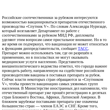
Российские соотечественники за рубежом интересуются
возможностью вакцинироваться препаратом отечественного
производства «Спутник V». По словам Александра Нуризаде,
который возглавляет Департамент по работе с
соотечественниками за рубежом МИД РФ, дипломаты
уделяют этим вопросам самое пристальное внимание. Но в то
же время он подчеркнул, что вакцинация не может относиться
к функциям диппредставительств, сообщает
ТАСС
.
Препарат можно использовать там, где он разрешён к
применению, но в посольствах не могут оказывать
медицинские услуги населению. Представитель
внешнеполитического ведомства отметил, что гораздо важнее
проводить работу, направленную на содействие российским
производителям вакцины в поставках препарата за рубеж.
Сейчас власти некоторых стран обращаются за «Спутником
V», чтобы провести вакцинацию самых уязвимых групп
населения. В Министерстве иностранных дел напомнили, что
отечественный препарат уже прошёл регистрацию в десятках
стран Ближнего Востока, Африки, Латинской Америки. В
ближнем зарубежье поставками препарата уже охвачены
большинство стран — членов ЕАЭС и СНГ. Кроме того,