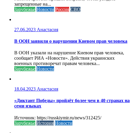
запрещенные на...
Зарубежье
Новости
Россия
СВО
27.06.2023
Анастасия
В ООН заявили о нарушении Киевом прав человека
В ООН указали на нарушение Киевом прав человека,
сообщает РИА «Новости». Действия украинских
военных противоречат правам человека...
Зарубежье
Новости
18.04.2023
Анастасия
«Диктант Победы» пройдёт более чем в 40 странах на
семи языках
Источник: https://russkiymir.ru/news/312425/
Зарубежье
История
Новости