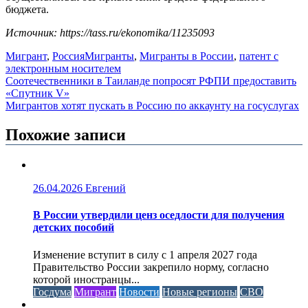
бюджета.
Источник: https://tass.ru/ekonomika/11235093
Мигрант
,
Россия
Мигранты
,
Мигранты в России
,
патент с
электронным носителем
Навигация
Соотечественники в Таиланде попросят РФПИ предоставить
«Спутник V»
по
Мигрантов хотят пускать в Россию по аккаунту на госуслугах
записям
Похожие записи
26.04.2026
Евгений
В России утвердили ценз оседлости для получения
детских пособий
Изменение вступит в силу с 1 апреля 2027 года
Правительство России закрепило норму, согласно
которой иностранцы...
Госдума
Мигрант
Новости
Новые регионы
СВО