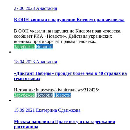
27.06.2023
Анастасия
В ООН заявили о нарушении Киевом прав человека
В ООН указали на нарушение Киевом прав человека,
сообщает РИА «Новости». Действия украинских
военных противоречат правам человека...
Зарубежье
Новости
18.04.2023
Анастасия
«Диктант Победы» пройдёт более чем в 40 странах на
семи языках
Источник: https://russkiymir.ru/news/312425/
Зарубежье
История
Новости
15.09.2021
Екатерина Сдвижкова
Москва направила Праге ноту из-за задержания
россиянина