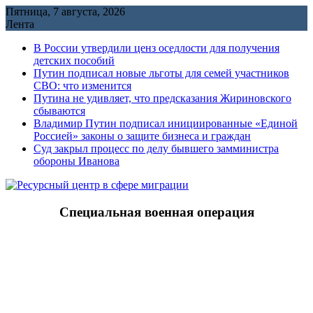
Перейти
Пятница, 7 августа, 2026
к
Лента
содержимому
В России утвердили ценз оседлости для получения
детских пособий
Путин подписал новые льготы для семей участников
СВО: что изменится
Путина не удивляет, что предсказания Жириновского
сбываются
Владимир Путин подписал инициированные «Единой
Россией» законы о защите бизнеса и граждан
Cуд закрыл процесс по делу бывшего замминистра
обороны Иванова
Специальная военная операция