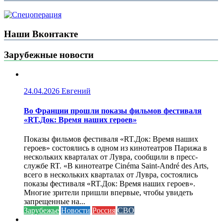
Наши Вконтакте
Зарубежные новости
24.04.2026
Евгений
Во Франции прошли показы фильмов фестиваля
«RT.Док: Время наших героев»
Показы фильмов фестиваля «RT.Док: Время наших
героев» состоялись в одном из кинотеатров Парижа в
нескольких кварталах от Лувра, сообщили в пресс-
службе RT. «В кинотеатре Cinéma Saint-André des Arts,
всего в нескольких кварталах от Лувра, состоялись
показы фестиваля «RT.Док: Время наших героев».
Многие зрители пришли впервые, чтобы увидеть
запрещенные на...
Зарубежье
Новости
Россия
СВО