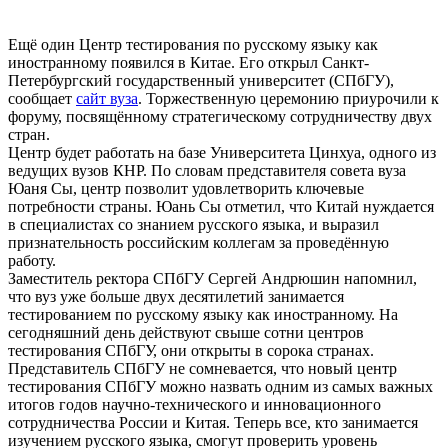
Ещё один Центр тестирования по русскому языку как
иностранному появился в Китае. Его открыл Санкт-
Петербургский государственный университет (СПбГУ),
сообщает
сайт вуза
. Торжественную церемонию приурочили к
форуму, посвящённому стратегическому сотрудничеству двух
стран.
Центр будет работать на базе Университета Цинхуа, одного из
ведущих вузов КНР. По словам представителя совета вуза
Юаня Сы, центр позволит удовлетворить ключевые
потребности страны. Юань Сы отметил, что Китай нуждается
в специалистах со знанием русского языка, и выразил
признательность российским коллегам за проведённую
работу.
Заместитель ректора СПбГУ Сергей Андрюшин напомнил,
что вуз уже больше двух десятилетий занимается
тестированием по русскому языку как иностранному. На
сегодняшний день действуют свыше сотни центров
тестирования СПбГУ, они открыты в сорока странах.
Представитель СПбГУ не сомневается, что новый центр
тестирования СПбГУ можно назвать одним из самых важных
итогов годов научно-технического и инновационного
сотрудничества России и Китая. Теперь все, кто занимается
изучением русского языка, смогут проверить уровень