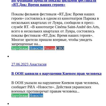
Во Франции прошли показы фильмов фестиваля
«RT.Док: Время наших героев»
Показы фильмов фестиваля «RT.Док: Время наших
героев» состоялись в одном из кинотеатров Парижа в
нескольких кварталах от Лувра, сообщили в пресс-
службе RT. «В кинотеатре Cinéma Saint-André des Arts,
всего в нескольких кварталах от Лувра, состоялись
показы фестиваля «RT.Док: Время наших героев».
Многие зрители пришли впервые, чтобы увидеть
запрещенные на...
Зарубежье
Новости
Россия
СВО
27.06.2023
Анастасия
В ООН заявили о нарушении Киевом прав человека
В ООН указали на нарушение Киевом прав человека,
сообщает РИА «Новости». Действия украинских
военных противоречат правам человека...
Зарубежье
Новости