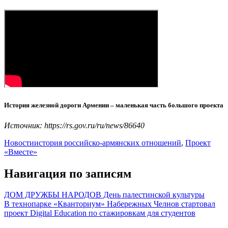
История железной дороги Армении – маленькая часть большого проекта
Источник: https://rs.gov.ru/ru/news/86640
Новости
история российско-армянских отношений
,
Проект
«Вместе»
Навигация по записям
ДОМ ДРУЖБЫ НАРОДОВ День палестинской культуры
В технопарке «Кванториум» Набережных Челнов стартовал
проект Digital Education по стажировкам для студентов