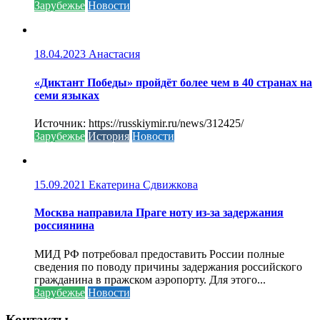
Зарубежье
Новости
18.04.2023
Анастасия
«Диктант Победы» пройдёт более чем в 40 странах на
семи языках
Источник: https://russkiymir.ru/news/312425/
Зарубежье
История
Новости
15.09.2021
Екатерина Сдвижкова
Москва направила Праге ноту из-за задержания
россиянина
МИД РФ потребовал предоставить России полные
сведения по поводу причины задержания российского
гражданина в пражском аэропорту. Для этого...
Зарубежье
Новости
Контакты