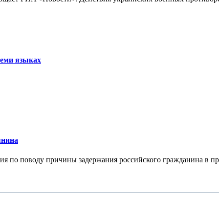
семи языках
янина
я по поводу причины задержания российского гражданина в праж