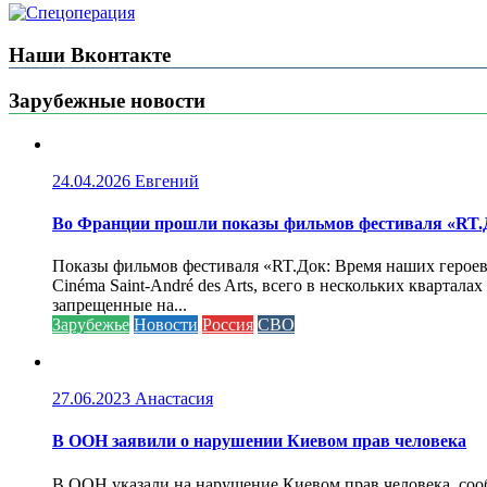
Наши Вконтакте
Зарубежные новости
24.04.2026
Евгений
Во Франции прошли показы фильмов фестиваля «RT.Д
Показы фильмов фестиваля «RT.Док: Время наших героев»
Cinéma Saint-André des Arts, всего в нескольких кварта
запрещенные на...
Зарубежье
Новости
Россия
СВО
27.06.2023
Анастасия
В ООН заявили о нарушении Киевом прав человека
В ООН указали на нарушение Киевом прав человека, соо