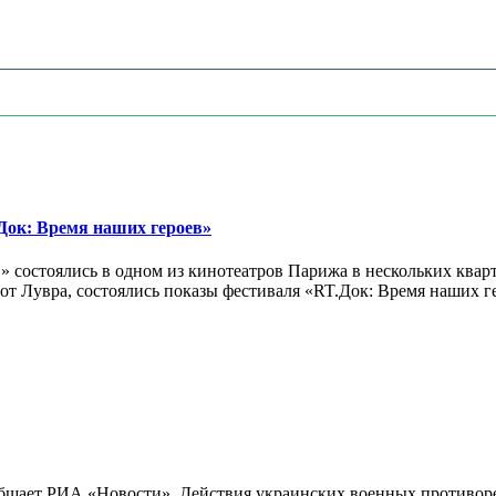
ок: Время наших героев»
 состоялись в одном из кинотеатров Парижа в нескольких кварт
лах от Лувра, состоялись показы фестиваля «RT.Док: Время наших
бщает РИА «Новости». Действия украинских военных противореч