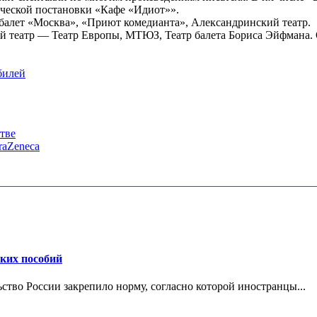
ческой постановки «Кафе «Идиот»».
балет «Москва», «Приют комедианта», Александринский театр.
ий театр — Театр Европы, МТЮЗ, Театр балета Бориса Эйфмана.
билей
тве
raZeneca
ских пособий
ьство России закрепило норму, согласно которой иностранцы...