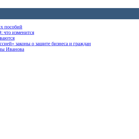
их пособий
: что изменится
ываются
ией» законы о защите бизнеса и граждан
оны Иванова