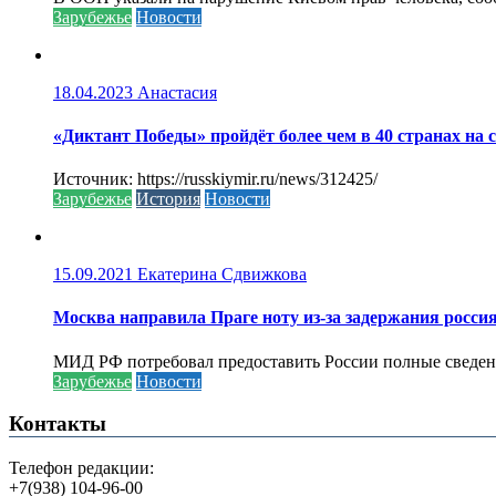
Зарубежье
Новости
18.04.2023
Анастасия
«Диктант Победы» пройдёт более чем в 40 странах на 
Источник: https://russkiymir.ru/news/312425/
Зарубежье
История
Новости
15.09.2021
Екатерина Сдвижкова
Москва направила Праге ноту из-за задержания росси
МИД РФ потребовал предоставить России полные сведени
Зарубежье
Новости
Контакты
Телефон редакции:
+7(938) 104-96-00