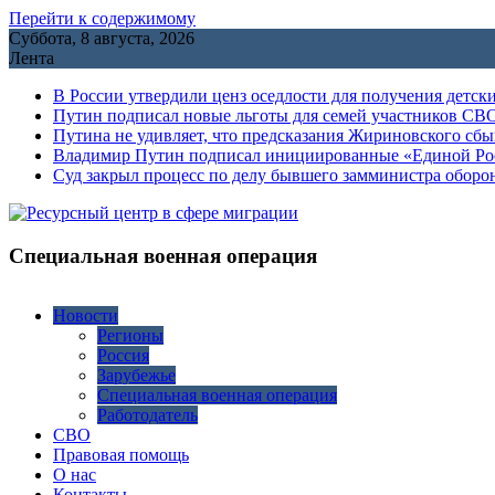
Перейти к содержимому
Суббота, 8 августа, 2026
Лента
В России утвердили ценз оседлости для получения детск
Путин подписал новые льготы для семей участников СВО
Путина не удивляет, что предсказания Жириновского сб
Владимир Путин подписал инициированные «Единой Росс
Cуд закрыл процесс по делу бывшего замминистра обор
Специальная военная операция
Новости
Регионы
Россия
Зарубежье
Специальная военная операция
Работодатель
СВО
Правовая помощь
О нас
Контакты