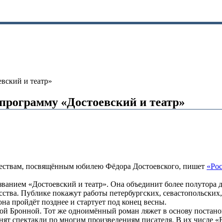
вский и театр»
программу «Достоевский и театр»
ржествам, посвящённым юбилею Фёдора Достоевского, пишет
«Рос
званием «Достоевский и театр». Она объединит более полутора 
сства. Публике покажут работы петербургских, севастопольских
на пройдёт позднее и стартует под конец весны.
ой Бронной. Тот же одноимённый роман ляжет в основу постанов
т спектакли по многим произведениям писателя. В их числе «Б