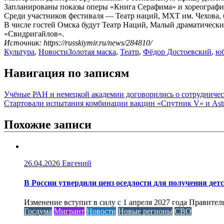
Запланированы показы оперы «Книга Серафима» и хореографи
Среди участников фестиваля — Театр наций, МХТ им. Чехова, 
В числе гостей Омска будут Театр Наций, Малый драматическ
«Свидригайлов».
Источник: https://russkiymir.ru/news/284810/
Культура
,
Новости
Золотая маска
,
Театр
,
Фёдор Достоевский
,
ю
Навигация по записям
Учёные РАН и немецкой академии договорились о сотрудничес
Стартовали испытания комбинации вакцин «Спутник V» и Ast
Похожие записи
26.04.2026
Евгений
В России утвердили ценз оседлости для получения дет
Изменение вступит в силу с 1 апреля 2027 года Правител
Госдума
Мигрант
Новости
Новые регионы
СВО