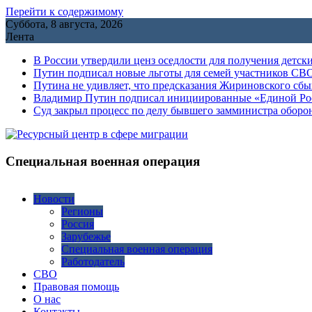
Перейти к содержимому
Суббота, 8 августа, 2026
Лента
В России утвердили ценз оседлости для получения детск
Путин подписал новые льготы для семей участников СВО
Путина не удивляет, что предсказания Жириновского сб
Владимир Путин подписал инициированные «Единой Росс
Cуд закрыл процесс по делу бывшего замминистра обор
Специальная военная операция
Новости
Регионы
Россия
Зарубежье
Специальная военная операция
Работодатель
СВО
Правовая помощь
О нас
Контакты