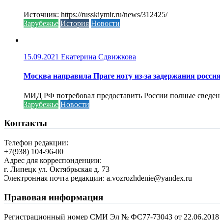
Источник: https://russkiymir.ru/news/312425/
Зарубежье
История
Новости
15.09.2021
Екатерина Сдвижкова
Москва направила Праге ноту из-за задержания росси
МИД РФ потребовал предоставить России полные сведени
Зарубежье
Новости
Контакты
Телефон редакции:
+7(938) 104-96-00
Адрес для корреспонденции:
г. Липецк ул. Октябрьская д. 73
Электронная почта редакции: a.vozrozhdenie@yandex.ru
Правовая информация
Регистрационный номер СМИ Эл № ФС77-73043 от 22.06.2018 г