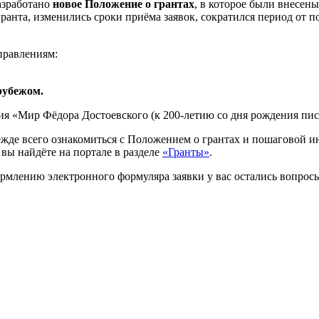
азработано
новое Положение о грантах
, в которое были внесен
анта, изменились сроки приёма заявок, сократился период от по
правлениям:
рубежом.
ия «Мир Фёдора Достоевского (к 200-летию со дня рождения пис
режде всего ознакомиться с Положением о грантах и пошаговой
 вы найдёте на портале в разделе
«Гранты»
.
рмлению электронного формуляра заявки у вас остались вопросы