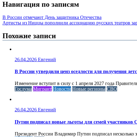
Навигация по записям
В России отмечают День защитника Отечества
Артисты из Ниццы пополнили ассоциацию русских театров за
Похожие записи
26.04.2026
Евгений
В России утвердили ценз оседлости для получения дет
Изменение вступит в силу с 1 апреля 2027 года Правител
Госдума
Мигрант
Новости
Новые регионы
СВО
26.04.2026
Евгений
Путин подписал новые льготы для семей участников 
Президент России Владимир Путин подписал несколько за