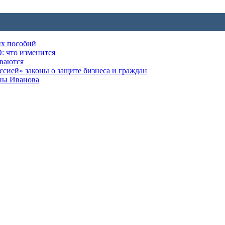
их пособий
: что изменится
ываются
ией» законы о защите бизнеса и граждан
оны Иванова