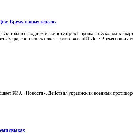
ок: Время наших героев»
 состоялись в одном из кинотеатров Парижа в нескольких кварт
лах от Лувра, состоялись показы фестиваля «RT.Док: Время наших
бщает РИА «Новости». Действия украинских военных противореч
семи языках