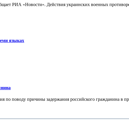
бщает РИА «Новости». Действия украинских военных противореч
семи языках
янина
я по поводу причины задержания российского гражданина в праж