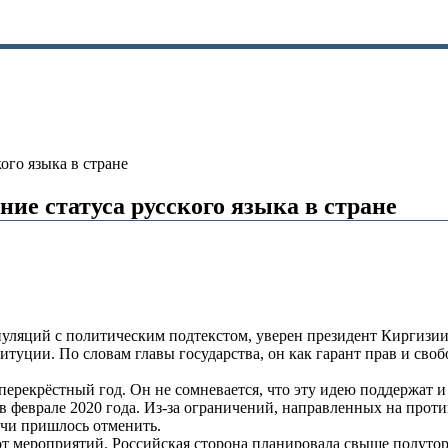
ого языка в стране
ие статуса русского языка в стране
пуляций с политическим подтекстом, уверен президент Киргизии
титуции. По словам главы государства, он как гарант прав и сво
перекрёстный год. Он не сомневается, что эту идею поддержат и
ь в феврале 2020 года. Из-за ограничений, направленных на пр
ечи пришлось отменить.
т мероприятий. Российская сторона планировала свыше полутор