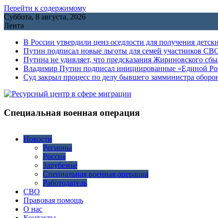
Перейти к содержимому
Суббота, 8 августа, 2026
Лента
В России утвердили ценз оседлости для получения детск
Путин подписал новые льготы для семей участников СВО
Путина не удивляет, что предсказания Жириновского сб
Владимир Путин подписал инициированные «Единой Росс
Cуд закрыл процесс по делу бывшего замминистра обор
Специальная военная операция
Новости
Регионы
Россия
Зарубежье
Специальная военная операция
Работодатель
СВО
Правовая помощь
О нас
Контакты