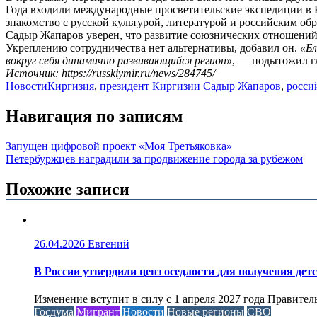
Года входили международные просветительские экспедиции в К
знакомство с русской культурой, литературой и российским об
Садыр Жапаров уверен, что развитие союзнических отношений
Укреплению сотрудничества нет альтернативы, добавил он.
«Бл
вокруг себя динамично развивающийся регион»
, — подытожил гл
Источник: https://russkiymir.ru/news/284745/
Новости
Киргизия
,
президент Киргизии Садыр Жапаров
,
росси
Навигация по записям
Запущен цифровой проект «Моя Третьяковка»
Петербуржцев наградили за продвижение города за рубежом
Похожие записи
26.04.2026
Евгений
В России утвердили ценз оседлости для получения дет
Изменение вступит в силу с 1 апреля 2027 года Правител
Госдума
Мигрант
Новости
Новые регионы
СВО