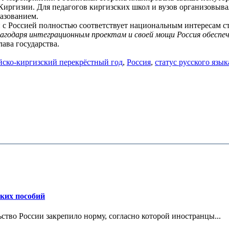
иргизии. Для педагогов киргизских школ и вузов организовыва
разованием.
 с Россией полностью соответствует национальным интересам с
агодаря интеграционным проектам и своей мощи Россия обеспе
ава государства.
йско-киргизский перекрёстный год
,
Россия
,
статус русского язык
ских пособий
ьство России закрепило норму, согласно которой иностранцы...