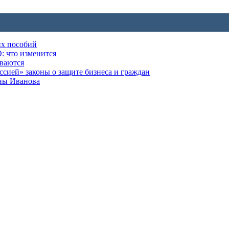
их пособий
: что изменится
ываются
ией» законы о защите бизнеса и граждан
оны Иванова