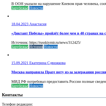
В ООН указали на нарушение Киевом прав человека, соо
Зарубежье
Новости
18.04.2023
Анастасия
«Диктант Победы» пройдёт более чем в 40 странах на 
Источник: https://russkiymir.ru/news/312425/
Зарубежье
История
Новости
15.09.2021
Екатерина Сдвижкова
Москва направила Праге ноту из-за задержания росси
МИД РФ потребовал предоставить России полные сведени
Зарубежье
Новости
Контакты
Телефон редакции: