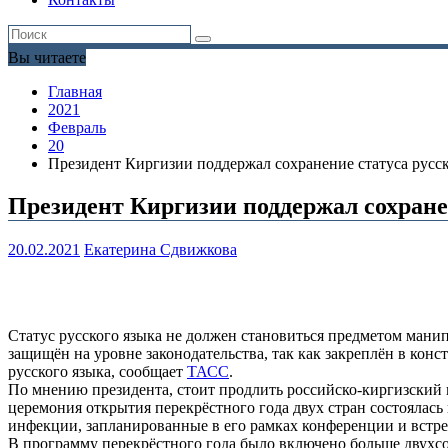
Вы читаете
Главная
2021
Февраль
20
Президент Киргизии поддержал сохранение статуса русск
Президент Киргизии поддержал сохранен
20.02.2021
Екатерина Сдвижкова
Статус русского языка не должен становиться предметом мани
защищён на уровне законодательства, так как закреплён в конс
русского языка, сообщает
ТАСС
.
По мнению президента, стоит продлить российско-киргизский 
церемония открытия перекрёстного года двух стран состоялас
инфекции, запланированные в его рамках конференции и встр
В программу перекрёстного года было включено больше двухсо