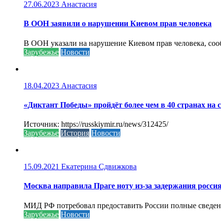
27.06.2023
Анастасия
В ООН заявили о нарушении Киевом прав человека
В ООН указали на нарушение Киевом прав человека, соо
Зарубежье
Новости
18.04.2023
Анастасия
«Диктант Победы» пройдёт более чем в 40 странах на 
Источник: https://russkiymir.ru/news/312425/
Зарубежье
История
Новости
15.09.2021
Екатерина Сдвижкова
Москва направила Праге ноту из-за задержания росси
МИД РФ потребовал предоставить России полные сведени
Зарубежье
Новости