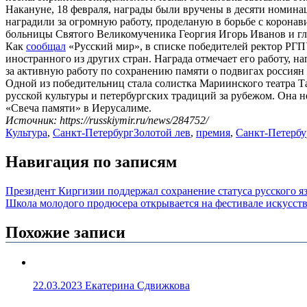
Накануне, 18 февраля, награды были вручены в десяти номина
наградили за огромную работу, проделаную в борьбе с коронав
больницы Святого Великомученика Георгия Игорь Иванов и гл
Как
сообщал
«Русский мир», в списке победителей ректор РГПУ
иностранного из других стран. Награда отмечает его работу,
за активную работу по сохранению памяти о подвигах россиян
Одной из победительниц стала солистка Мариинского театра Т
русской культуры и петербургских традиций за рубежом. Она н
«Свеча памяти» в Иерусалиме.
Источник: https://russkiymir.ru/news/284752/
Культура
,
Санкт-Петербург
Золотой лев
,
премия
,
Санкт-Петербу
Навигация по записям
Президент Киргизии поддержал сохранение статуса русского яз
Школа молодого продюсера открывается на фестивале искусств
Похожие записи
22.03.2023
Екатерина Сдвижкова