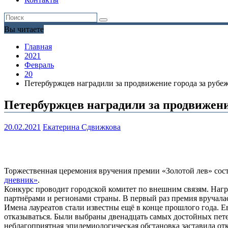
Вы читаете
Главная
2021
Февраль
20
Петербуржцев наградили за продвижение города за рубе
Петербуржцев наградили за продвижени
20.02.2021
Екатерина Сдвижкова
Торжественная церемония вручения премии «Золотой лев» сост
дневник»
.
Конкурс проводит городской комитет по внешним связям. Нагр
партнёрами и регионами страны. В первый раз премия вручалас
Имена лауреатов стали известны ещё в конце прошлого года. Е
отказываться. Были выбраны двенадцать самых достойных пете
неблагоприятная эпидемиологическая обстановка заставила от