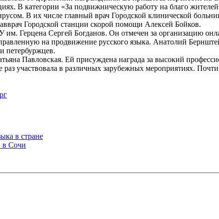
циях. В категории «За подвижническую работу на благо жителей
ирусом. В их числе главный врач Городской клинической больни
авврач Городской станции скорой помощи Алексей Бойков.
 им. Герцена Сергей Богданов. Он отмечен за организацию онла
 направленную на продвижение русского языка. Анатолий Берншт
 и петербуржцев.
атьяна Павловская. Ей присуждена награда за высокий професс
е раз участвовала в различных зарубежных мероприятиях. Почти
рг
ыка в стране
 в Сочи