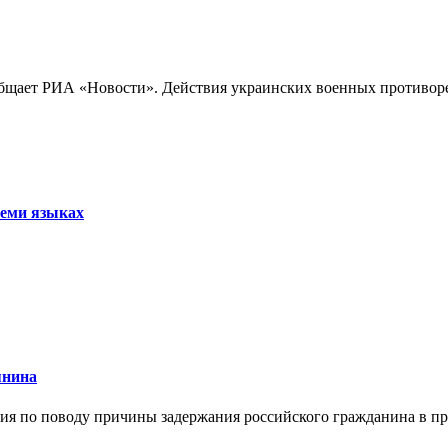
бщает РИА «Новости». Действия украинских военных противореч
семи языках
янина
я по поводу причины задержания российского гражданина в праж