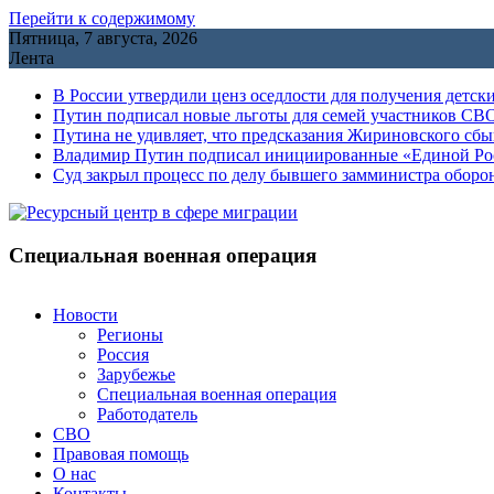
Перейти к содержимому
Пятница, 7 августа, 2026
Лента
В России утвердили ценз оседлости для получения детск
Путин подписал новые льготы для семей участников СВО
Путина не удивляет, что предсказания Жириновского сб
Владимир Путин подписал инициированные «Единой Росс
Cуд закрыл процесс по делу бывшего замминистра обор
Специальная военная операция
Новости
Регионы
Россия
Зарубежье
Специальная военная операция
Работодатель
СВО
Правовая помощь
О нас
Контакты