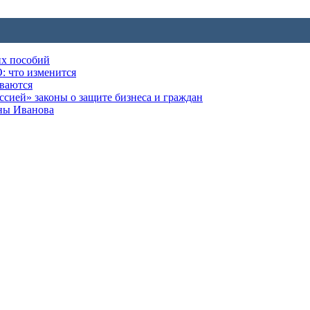
их пособий
: что изменится
ываются
ией» законы о защите бизнеса и граждан
оны Иванова