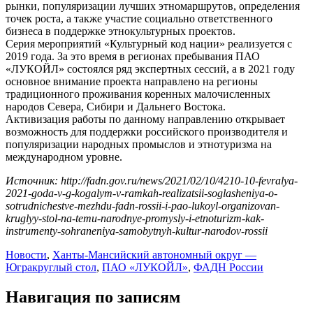
рынки, популяризации лучших этномаршрутов, определения
точек роста, а также участие социально ответственного
бизнеса в поддержке этнокультурных проектов.
Серия мероприятий «Культурный код нации» реализуется с
2019 года. За это время в регионах пребывания ПАО
«ЛУКОЙЛ» состоялся ряд экспертных сессий, а в 2021 году
основное внимание проекта направлено на регионы
традиционного проживания коренных малочисленных
народов Севера, Сибири и Дальнего Востока.
Активизация работы по данному направлению открывает
возможность для поддержки российского производителя и
популяризации народных промыслов и этнотуризма на
международном уровне.
Источник: http://fadn.gov.ru/news/2021/02/10/4210-10-fevralya-
2021-goda-v-g-kogalym-v-ramkah-realizatsii-soglasheniya-o-
sotrudnichestve-mezhdu-fadn-rossii-i-pao-lukoyl-organizovan-
kruglyy-stol-na-temu-narodnye-promysly-i-etnoturizm-kak-
instrumenty-sohraneniya-samobytnyh-kultur-narodov-rossii
Новости
,
Ханты-Мансийский автономный округ —
Югра
круглый стол
,
ПАО «ЛУКОЙЛ»
,
ФАДН России
Навигация по записям