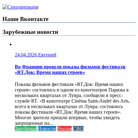
Наши Вконтакте
Зарубежные новости
24.04.2026
Евгений
Во Франции прошли показы фильмов фестиваля
«RT.Док: Время наших героев»
Показы фильмов фестиваля «RT.Док: Время наших
героев» состоялись в одном из кинотеатров Парижа в
нескольких кварталах от Лувра, сообщили в пресс-
службе RT. «В кинотеатре Cinéma Saint-André des Arts,
всего в нескольких кварталах от Лувра, состоялись
показы фестиваля «RT.Док: Время наших героев».
Многие зрители пришли впервые, чтобы увидеть
запрещенные на...
Зарубежье
Новости
Россия
СВО