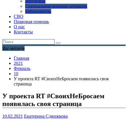
Зарубежье
Специальная военная операция
Работодатель
СВО
Правовая помощь
О нас
Контакты
Вы читаете
Главная
2021
Февраль
10
У проекта RT #СвоихНеБросаем появилась своя
страница
У проекта RT #СвоихНеБросаем
появилась своя страница
10.02.2021
Екатерина Сдвижкова