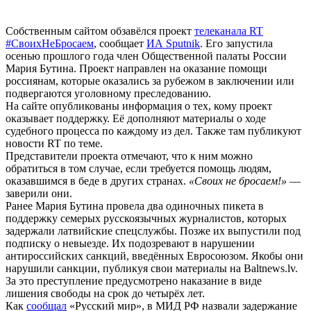
Собственным сайтом обзавёлся проект
телеканала RT
#СвоихНеБросаем
, сообщает
ИА Sputnik
. Его запустила
осенью прошлого года член Общественной палаты России
Мария Бутина. Проект направлен на оказание помощи
россиянам, которые оказались за рубежом в заключении или
подвергаются уголовному преследованию.
На сайте опубликованы информация о тех, кому проект
оказывает поддержку. Её дополняют материалы о ходе
судебного процесса по каждому из дел. Также там публикуют
новости RT по теме.
Представители проекта отмечают, что к ним можно
обратиться в том случае, если требуется помощь людям,
оказавшимся в беде в других странах.
«Своих не бросаем!»
—
заверили они.
Ранее Мария Бутина провела два одиночных пикета в
поддержку семерых русскоязычных журналистов, которых
задержали латвийские спецслужбы. Позже их выпустили под
подписку о невыезде. Их подозревают в нарушении
антироссийских санкций, введённых Евросоюзом. Якобы они
нарушили санкции, публикуя свои материалы на Baltnews.lv.
За это преступление предусмотрено наказание в виде
лишения свободы на срок до четырёх лет.
Как
сообщал
«Русский мир», в МИД РФ назвали задержание