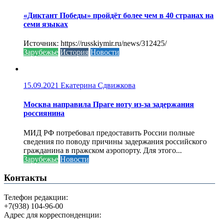
«Диктант Победы» пройдёт более чем в 40 странах на
семи языках
Источник: https://russkiymir.ru/news/312425/
Зарубежье
История
Новости
15.09.2021
Екатерина Сдвижкова
Москва направила Праге ноту из-за задержания
россиянина
МИД РФ потребовал предоставить России полные
сведения по поводу причины задержания российского
гражданина в пражском аэропорту. Для этого...
Зарубежье
Новости
Контакты
Телефон редакции:
+7(938) 104-96-00
Адрес для корреспонденции: