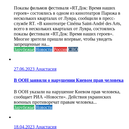
Показы фильмов фестиваля «RT.Док: Время наших
героев» состоялись в одном из кинотеатров Парижа в
нескольких кварталах от Лувра, сообщили в пресс-
службе RT. «В кинотеатре Cinéma Saint-André des Arts,
всего в нескольких кварталах от Лувра, состоялись
показы фестиваля «RT.Док: Время наших героев».
Многие зрители пришли впервые, чтобы увидеть
запрещенные на...
Зарубежье
Новости
Россия
СВО
27.06.2023
Анастасия
В ООН заявили о нарушении Киевом прав человека
В ООН указали на нарушение Киевом прав человека,
сообщает РИА «Новости». Действия украинских
военных противоречат правам человека...
Зарубежье
Новости
18.04.2023
Анастасия