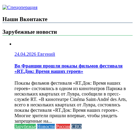
Наши Вконтакте
Зарубежные новости
24.04.2026
Евгений
Во Франции прошли показы фильмов фестиваля
«RT.Док: Время наших героев»
Показы фильмов фестиваля «RT.Док: Время наших
героев» состоялись в одном из кинотеатров Парижа в
нескольких кварталах от Лувра, сообщили в пресс-
службе RT. «В кинотеатре Cinéma Saint-André des Arts,
всего в нескольких кварталах от Лувра, состоялись
показы фестиваля «RT.Док: Время наших героев».
Многие зрители пришли впервые, чтобы увидеть
запрещенные на...
Зарубежье
Новости
Россия
СВО