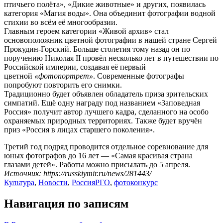
птичьего полёта», «Дикие животные» и других, появилась
категория «Магия воды». Она объединит фотографии водной
стихии во всём её многообразии.
Главным героем категории «Живой архив» стал
основоположник цветной фотографии в нашей стране Сергей
Прокудин-Горский. Больше столетия тому назад он по
поручению Николая II провёл несколько лет в путешествии по
Российской империи, создавая её первый
цветной
«фотопортрет»
. Современные фотографы
попробуют повторить его снимки.
Традиционно будет объявлен обладатель приза зрительских
симпатий. Ещё одну награду под названием «Заповедная
Россия» получит автор лучшего кадра, сделанного на особо
охраняемых природных территориях. Также будет вручён
приз «Россия в лицах старшего поколения».
Третий год подряд проводится отдельное соревнование для
юных фотографов до 16 лет — «Самая красивая страна
глазами детей». Работы можно присылать до 5 апреля.
Источник: https://russkiymir.ru/news/281443/
Культура
,
Новости
,
Россия
РГО
,
фотоконкурс
Навигация по записям