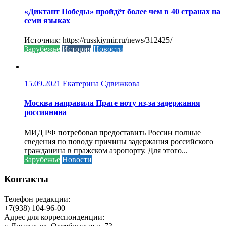
«Диктант Победы» пройдёт более чем в 40 странах на
семи языках
Источник: https://russkiymir.ru/news/312425/
Зарубежье
История
Новости
15.09.2021
Екатерина Сдвижкова
Москва направила Праге ноту из-за задержания
россиянина
МИД РФ потребовал предоставить России полные
сведения по поводу причины задержания российского
гражданина в пражском аэропорту. Для этого...
Зарубежье
Новости
Контакты
Телефон редакции:
+7(938) 104-96-00
Адрес для корреспонденции: