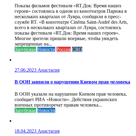
Показы фильмов фестиваля «RT.Док: Время наших
героев» состоялись в одном из кинотеатров Парижа в
нескольких кварталах от Лувра, сообщили в пресс-
службе RT. «В кинотеатре Cinéma Saint-André des Arts,
всего в нескольких кварталах от Лувра, состоялись
показы фестиваля «RT.Док: Время наших героев».
Многие зрители пришли впервые, чтобы увидеть
запрещенные на...
Зарубежье
Новости
Россия
СВО
27.06.2023
Анастасия
В ООН заявили о нарушении Киевом прав человека
В ООН указали на нарушение Киевом прав человека,
сообщает РИА «Новости». Действия украинских
военных противоречат правам человека...
Зарубежье
Новости
18.04.2023
Анастасия