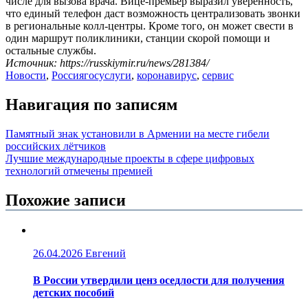
числе для вызова врача. Вице-премьер выразил уверенность,
что единый телефон даст возможность централизовать звонки
в региональные колл-центры. Кроме того, он может свести в
один маршрут поликлиники, станции скорой помощи и
остальные службы.
Источник: https://russkiymir.ru/news/281384/
Новости
,
Россия
госуслуги
,
коронавирус
,
сервис
Навигация по записям
Памятный знак установили в Армении на месте гибели
российских лётчиков
Лучшие международные проекты в сфере цифровых
технологий отмечены премией
Похожие записи
26.04.2026
Евгений
В России утвердили ценз оседлости для получения
детских пособий