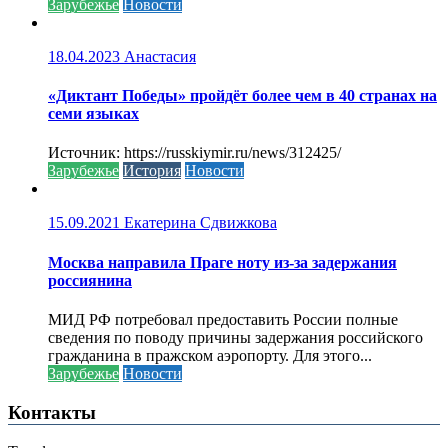
Зарубежье
Новости
18.04.2023
Анастасия
«Диктант Победы» пройдёт более чем в 40 странах на
семи языках
Источник: https://russkiymir.ru/news/312425/
Зарубежье
История
Новости
15.09.2021
Екатерина Сдвижкова
Москва направила Праге ноту из-за задержания
россиянина
МИД РФ потребовал предоставить России полные
сведения по поводу причины задержания российского
гражданина в пражском аэропорту. Для этого...
Зарубежье
Новости
Контакты