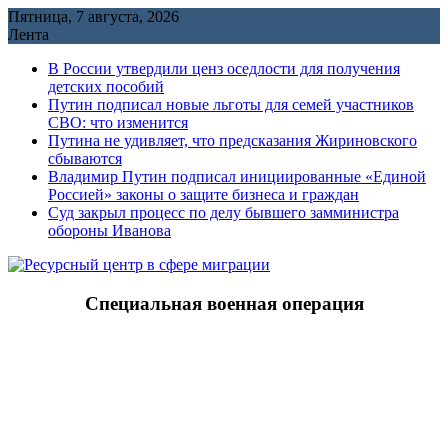
Перейти
Пятница, 7 августа, 2026
к
Лента
содержимому
В России утвердили ценз оседлости для получения
детских пособий
Путин подписал новые льготы для семей участников
СВО: что изменится
Путина не удивляет, что предсказания Жириновского
сбываются
Владимир Путин подписал инициированные «Единой
Россией» законы о защите бизнеса и граждан
Cуд закрыл процесс по делу бывшего замминистра
обороны Иванова
Специальная военная операция