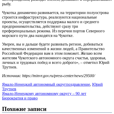
рыбу.
Чукотка динамично развивается, на территории полуострова
строится инфраструктура, реализуются национальные
проекты, осуществляется поддержка малого и среднего
предпринимательства, действуют сразу три
преференциальных режима. Из перечня портов Северного
морского пути два находятся на Чукотке.
Уверен, вы и дальше будете развивать регион, добиваться
качественных изменений в жизни людей, а Правительство
Российской Федерации вам в этом поможет. Желаю всем
жителям Чукотского автономного округа счастья, здоровья,
личных и трудовых побед и всего доброго», – отметил Юрий
Трутнев.
Источник: https://minvr.gov.ru/press-center/news/29500/
Ямало-Ненецкий автономный округ
поздравление
,
Юрий
Трутнев
Навигация
Ямало-Ненецкому автономному округу – 90 лет
Бюрократия и право
по
записям
Похожие записи