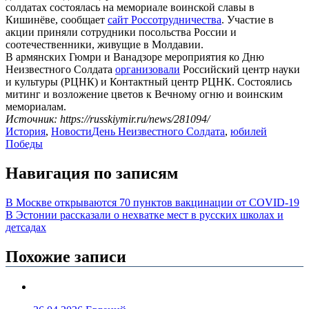
солдатах состоялась на мемориале воинской славы в
Кишинёве, сообщает
сайт Россотрудничества
. Участие в
акции приняли сотрудники посольства России и
соотечественники, живущие в Молдавии.
В армянских Гюмри и Ванадзоре мероприятия ко Дню
Неизвестного Солдата
организовали
Российский центр науки
и культуры (РЦНК) и Контактный центр РЦНК. Состоялись
митинг и возложение цветов к Вечному огню и воинским
мемориалам.
Источник: https://russkiymir.ru/news/281094/
История
,
Новости
День Неизвестного Солдата
,
юбилей
Победы
Навигация по записям
В Москве открываются 70 пунктов вакцинации от COVID-19
В Эстонии рассказали о нехватке мест в русских школах и
детсадах
Похожие записи