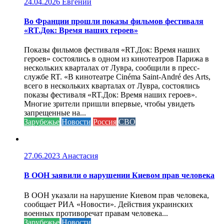
24.04.2026
Евгений
Во Франции прошли показы фильмов фестиваля
«RT.Док: Время наших героев»
Показы фильмов фестиваля «RT.Док: Время наших
героев» состоялись в одном из кинотеатров Парижа в
нескольких кварталах от Лувра, сообщили в пресс-
службе RT. «В кинотеатре Cinéma Saint-André des Arts,
всего в нескольких кварталах от Лувра, состоялись
показы фестиваля «RT.Док: Время наших героев».
Многие зрители пришли впервые, чтобы увидеть
запрещенные на...
Зарубежье
Новости
Россия
СВО
27.06.2023
Анастасия
В ООН заявили о нарушении Киевом прав человека
В ООН указали на нарушение Киевом прав человека,
сообщает РИА «Новости». Действия украинских
военных противоречат правам человека...
Зарубежье
Новости