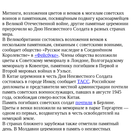
Митинги, возложения цветов и венков к могилам советских
воинов и памятникам, посвящённым подвигу красноармейцев
в Великой Отечественной войне, другие памятные церемонии
приурочили ко Дню Неизвестного Солдата в разных странах
мира.
В Великобритании состоялись возложения венков к
нескольким памятникам, связанным с советскими воинами,
сообщает общество «Русское наследие в Соединённом
Королевстве» в
«Фейсбуке»
. Члены общества возложили
цветы к Советскому мемориалу в Лондоне, Волгоградскому
мемориалу в Ковентри, памятнику погибшим в Первой и
Второй мировых войнах в Уэльсе.
В Китае церемония в честь Дня Неизвестного Солдата
состоялась в городе Инкоу, сообщает
ТАСС
. Российские
дипломаты и представители местной администрации почтили
память советских военнослужащих, павших в августе 1945
года, освобождая северо-восток Китая.
Память погибших советских солдат
почтили
в Берлине.
Цветы и венки возложили на мемориале в парке Тиргартен —
одном из первых, воздвигнутых в честь освободителей на
немецкой земле.
В странах ближнего зарубежья также отметили памятный
день. В Молдавии церемония в память о неизвестных