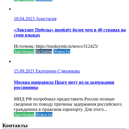
18.04.2023
Анастасия
«Диктант Победы» пройдёт более чем в 40 странах на
семи языках
Источник: https://russkiymir.ru/news/312425/
Зарубежье
История
Новости
15.09.2021
Екатерина Сдвижкова
Москва направила Праге ноту из-за задержания
россиянина
МИД РФ потребовал предоставить России полные
сведения по поводу причины задержания российского
гражданина в пражском аэропорту. Для этого...
Зарубежье
Новости
Контакты