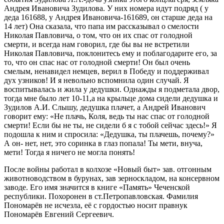
Андрея Ивановича Зудилова. У них номера идут подряд ( у
деда 161688, у Андрея Ивановича-161689, он старше деда на
14 лет) Она сказала, что папа им рассказывал о смелости
Николая Павловича, о том, что он их спас от голодной
смерти, и всегда нам говорил, где бы вы не встретили
Николая Павловича, поклонитесь ему и поблагодарите его, за
то, что он спас нас от голодной смерти! Он был очень
смелым, ненавидел немцев, верил в Победу и поддерживал
дух узников! И я невольно вспомнила один случай. Я
воспитывалась и жила у дедушки. Однажды я подметала двор,
тогда мне было лет 10-11,а на крыльце дома сидели дедушка и
Зудилов А.И. Слышу, дедушка плачет, а Андрей Иванович
говорит ему: «Не плачь, Коля, ведь ты нас спас от голодной
смерти! Если бы не ты, не сидели б я с тобой сейчас здесь!» Я
подошла к ним и спросила: «Дедушка, ты плачешь, почему?»
А он- нет, нет, это соринка в глаз попала! Ты мети, внуча,
мети! Тогда я ничего не могла понять!
После войны работал в колхозе «Новый быт» зав. отгонным
животноводством в бурунах, зав зерноскладом, на консервном
заводе. Его имя значится в книге «Память» Чеченской
республики. Похоронен в ст.Петропавловская. Фамилия
Пономарёв не исчезла, её с гордостью носит правнук
Пономарёв Евгений Сергеевич.