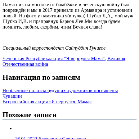
Памятник на могилке от бомбёжки в чеченскую войну был
повреждён и мы в 2017 привезли из Армавира и установили
новый. На фото у памятника я(внучка) Шубко Л,А,, мой муж
Шубко И,В. и праправнук Барков Лев.Мы всегда будем
помнить, любим, скорбим, чтим!Вечная слава!
Специальный корреспондент Сайпуддин Гучигов
Чеченская Республика
акция "Я вернулся Мама"
,
Великая
Отечественная война
Навигация по записям
Необычные полотна будущих художников посвящены
Чувашии
Всероссийская акция «Я вернулся, Мама»
Похожие записи
16.01.2023
Екатерина Сдвижкова