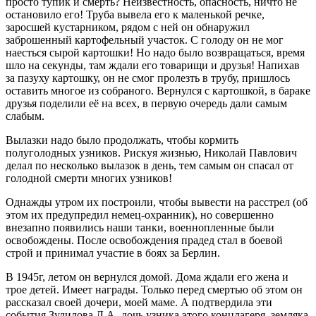
просто тупик и смерть? Неизвестность, опасность, ничто не
остановило его! Труба вывела его к маленькой речке,
заросшей кустарником, рядом с ней он обнаружил
заброшенный картофельный участок. С голоду он не мог
наесться сырой картошки! Но надо было возвращаться, время
шло на секунды, там ждали его товарищи и друзья! Напихав
за пазуху картошку, он не смог пролезть в трубу, пришлось
оставить многое из собраного. Вернулся с картошкой, в бараке
друзья поделили её на всех, в первую очередь дали самым
слабым.
Вылазки надо было продолжать, чтобы кормить
полуголодных узников. Рискуя жизнью, Николай Павлович
делал по несколько вылазок в день, тем самым он спасал от
голодной смерти многих узников!
Однажды утром их построили, чтобы вывести на расстрел (об
этом их предупредил немец-охранник), но совершенно
внезапно появились наши танки, военнопленные были
освобождены. После освобождения прадед стал в боевой
строй и принимал участие в боях за Берлин.
В 1945г, летом он вернулся домой. Дома ждали его жена и
трое детей. Имеет награды. Только перед смертью об этом он
рассказал своей дочери, моей маме. А подтвердила эти
события Зудилова Л.А.-дочь узника этого концлагеря, земляка