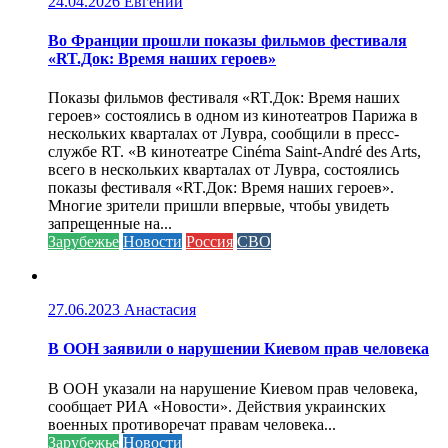
24.04.2026
Евгений
Во Франции прошли показы фильмов фестиваля
«RT.Док: Время наших героев»
Показы фильмов фестиваля «RT.Док: Время наших
героев» состоялись в одном из кинотеатров Парижа в
нескольких кварталах от Лувра, сообщили в пресс-
службе RT. «В кинотеатре Cinéma Saint-André des Arts,
всего в нескольких кварталах от Лувра, состоялись
показы фестиваля «RT.Док: Время наших героев».
Многие зрители пришли впервые, чтобы увидеть
запрещенные на...
Зарубежье
Новости
Россия
СВО
27.06.2023
Анастасия
В ООН заявили о нарушении Киевом прав человека
В ООН указали на нарушение Киевом прав человека,
сообщает РИА «Новости». Действия украинских
военных противоречат правам человека...
Зарубежье
Новости