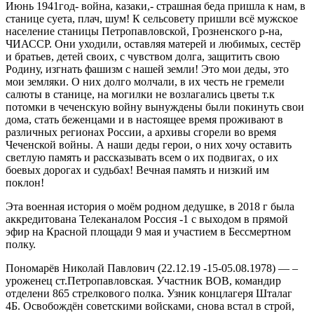
Июнь 1941год- война, казаки,- страшная беда пришла к нам, в
станице суета, плач, шум! К сельсовету пришли всё мужское
население станицы Петропавловской, Грозненского р-на,
ЧИАССР. Они уходили, оставляя матерей и любимых, сестёр
и братьев, детей своих, с чувством долга, защитить свою
Родину, изгнать фашизм с нашей земли! Это мои деды, это
мои земляки. О них долго молчали, в их честь не гремели
салюты в станице, на могилки не возлагались цветы т.к
потомки в чеченскую войну вынуждены были покинуть свои
дома, стать беженцами и в настоящее время проживают в
различных регионах России, а архивы сгорели во время
Чеченской войны. А наши деды герои, о них хочу оставить
светлую память и рассказывать всем о их подвигах, о их
боевых дорогах и судьбах! Вечная память и низкий им
поклон!
Эта военная история о моём родном дедушке, в 2018 г была
аккредитована Телеканалом Россия -1 с выходом в прямой
эфир на Красной площади 9 мая и участием в Бессмертном
полку.
Пономарёв Николай Павлович (22.12.19 -15-05.08.1978) — –
уроженец ст.Петропавловская. Участник ВОВ, командир
отделени 865 стрелкового полка. Узник концлагеря Шталаг
4Б. Освобождён советскими войсками, снова встал в строй,