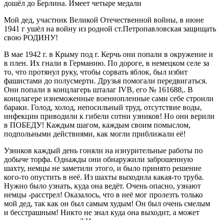
дошёл до Берлина. Имеет четыре медали
Мой дед, участник Великой Отечественной войны, в июне
1941 г ушёл на войну из родной ст.Петропавловская защищать
свою РОДИНУ!
В мае 1942 г. в Крыму под г. Керчь они попали в окружение и
в плен. Их гнали в Германию. По дороге, в немецком селе за
то, что протянул руку, чтобы сорвать яблок, был избит
фашистами до полусмерти. Друзья помогали передвигаться.
Они попали в концлагерь шталаг IVB, его № 161688,. В
концлагере изнеможенные военнопленные сами себе строили
бараки. Голод, холод, непосильный труд, отсутствие воды,
инфекции приводили к гибели сотни узников! Но они верили
в ПОБЕДУ! Каждым шагом, каждым своим помыслом,
подпольными действиями, как могли приближали её!
Узников каждый день гоняли на изнурительные работы по
добыче торфа. Однажды они обнаружили заброшенную
шахту, немцы не заметили этого, и было принято решение
кого-то опустить в неё. Из шахты выходила какая-то труба.
Нужно было узнать, куда она ведёт. Очень опасно, узнают
немцы -расстрел! Оказалось, что в неё мог пролезть только
мой дед, так как он был самым худым! Он был очень смелым
и бесстрашным! Никто не знал куда она выходит, а может